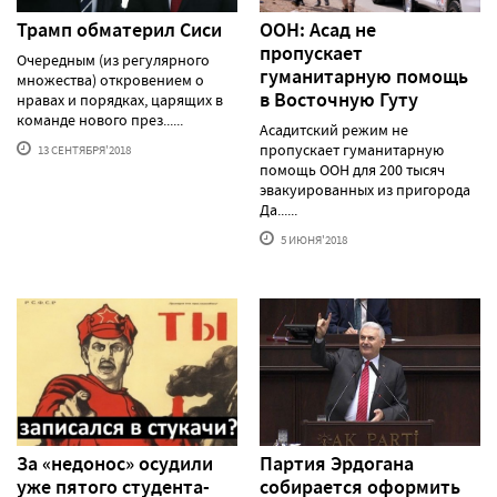
Трамп обматерил Сиси
ООН: Асад не
пропускает
Очередным (из регулярного
гуманитарную помощь
множества) откровением о
в Восточную Гуту
нравах и порядках, царящих в
команде нового през......
Асадитский режим не
пропускает гуманитарную
13 СЕНТЯБРЯ'2018
помощь ООН для 200 тысяч
эвакуированных из пригорода
Да......
5 ИЮНЯ'2018
За «недонос» осудили
Партия Эрдогана
уже пятого студента-
собирается оформить