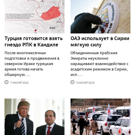
Турция готовится взять
ОАЭ использует в Сирии
гнездо РПК в Кандиле
мягкую силу
После многомесячных
Объединенные Арабские
подготовки и продвижения в
Эмираты неуклонно
северном Ираке турецкая
наращивают взаимодействие с
армия готова начать
асадитским режимом в Сирии,
обширную......
исп......
7 ИЮНЯ'2018
5 ИЮНЯ'2019