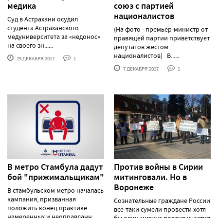
медика
союз с партией
националистов
Суд в Астрахани осудил
студента Астраханского
(На фото - премьер-министр от
медуниверситета за «недонос»
правящей партии приветствует
на своего зн......
депутатов жестом
националистов) В......
29 ДЕКАБРЯ'2017
1
7 ДЕКАБРЯ'2017
1
В метро Стамбула дадут
Против войны в Сирии
бой "прижимальщикам"
митинговали. Но в
Воронеже
В стамбульском метро началась
кампания, призванная
Сознательные граждане России
положить конец практике
все-таки сумели провести хотя
намеренных и неоправданн......
бы один митинг против участия