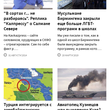
"В сортах г... не
Мусульмане
разбираясь". Реплика
Бирмингема закрыли
"Калпрессу" о Салмане
еще больше ЛГБТ-
Севере
программ в школах
На Kavkazpress – сайте
Мы уже писали о том, как в
силовиков, орудующих в СКФО
одной из школ Бирмингема
– отреагировали. Сам по себе
были вынуждены закрыть
факт р......
программу, в рамках кото......
31 АВГУСТА'2014
20 МАРТА'2019
Турция интегрируется с
Авиатопец Кузнецов
азербайджанским
или дымовенок Кузя?