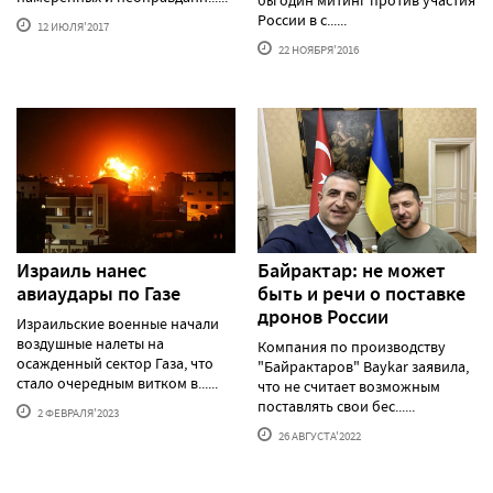
России в с......
12 ИЮЛЯ'2017
22 НОЯБРЯ'2016
Израиль нанес
Байрактар: не может
авиаудары по Газе
быть и речи о поставке
дронов России
Израильские военные начали
воздушные налеты на
Компания по производству
осажденный сектор Газа, что
"Байрактаров" Baykar заявила,
стало очередным витком в......
что не считает возможным
поставлять свои бес......
2 ФЕВРАЛЯ'2023
26 АВГУСТА'2022