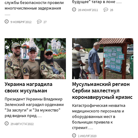
будущее" татар в лоне ......
службы безопасности провели
многочисленные задержания
26 ИЮНЯ'2011
26
......
9 НОЯБРЯ'2012
27
Украина наградила
Мусульманский регион
своих мусульман
Сербии захлестнул
коронавирусный кризис
Президент Украины Владимир
Зеленский наградил орденами
Катастрофическая нехватка
"За заслуги" и "За мужество"
медицинского персонала и
ряд видных пред......
оборудованных мест в
больницах привела к
29 АВГУСТА'2022
стремит......
1 ИЮЛЯ'2020