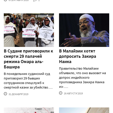
8 СЕНТЯБРЯ'2016
2
В Судане приговорили к
В Малайзии хотят
смерти 29 палачей
допросить Закира
режима Омара аль-
Наика
Башира
Правительство Малайзии
объявило, что оно вызовет на
В понедельник суданский суд
допрос индийского
приговорил 29 бывших
проповедника Закира Наика
сотрудников спецслужб к
из-......
смертной казни за убийство......
16 АВГУСТА'2019
31 ДЕКАБРЯ'2019