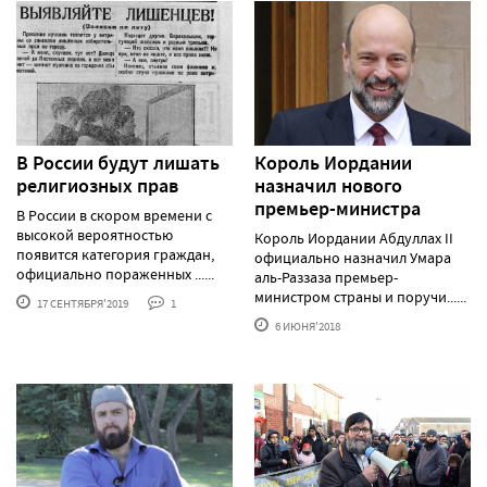
В России будут лишать
Король Иордании
религиозных прав
назначил нового
премьер-министра
В России в скором времени с
высокой вероятностью
Король Иордании Абдуллах II
появится категория граждан,
официально назначил Умара
официально пораженных ......
аль-Раззаза премьер-
министром страны и поручи......
17 СЕНТЯБРЯ'2019
1
6 ИЮНЯ'2018