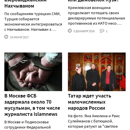
Нахчываном
Кремлевская военщина
продолжает потешать своих
По сообщениям турецких СМИ,
декларируемых потенциальных
Турция собирается
противников из НАТО несо......
экономически интегрироваться
с Нахчываном. Нахчыван э......
5 ДЕКАБРЯ'2016
1
19 ИЮНЯ'2017
В Москве ФСБ
Татар ждет участь
задержала около 70
малочисленных
мусульман, в том числе
народов России
журналиста Islamnews
На фото: Яна Амелина и Раис
Сулейманов с батюшкой,
В Москве и Подмосковье
которые ратуют за "светлое
сотрудники Федеральной