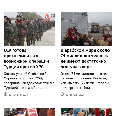
ССА готова
В арабском мире около
присоединиться к
74 миллионов человек
возможной операции
не имеют достаточно
Турции против YPG
доступа к воде
Командующий Cвободной
Около 74 миллионов человек в
Cирийской армии (ССА),
регионах Ближнего Востока,
совершившей два совместных с
испытывающих дефицит воды,
Турцией похода в Сирии, с......
подвергаются бол......
12 НОЯБРЯ'2018
20 АПРЕЛЯ'2020