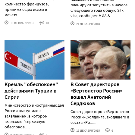
количество французов,
планируют запустить в начале
принимающих ислам в
следующего года общую Silk
мечетя......
visa, сообщает МИА &......
19 ФЕВРАЛЯ'2015
10
21 ДЕКАБРЯ'2018
Кремль "обеспокоен"
В Совет директоров
действиями Турции в
«Вертолетов России»
Сирии
вошел Анатолий
Сердюков
Министерство иностранных дел
России выступило с
Совет директоров «Вертолетов
заявлением, в котором
России», холдинга, входящего в
выразило "серьезную
состав «Ро......
обеспокое......
15 ДЕКАБРЯ'2015
6