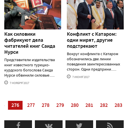
Как силовики
Конфликт с Катаром:
фабрикуют дела
одни мирят, другие
читателей книг Саида
подстрекают
Нурси
Вокруг конфликта с Катаром
обозначились две линии
Представители издательства
поведения заинтересованных
книг известного турецко-
сторон. Одни предприни......
курдского богослова Саида
Нурси обвинили силовые......
7 ИЮНЯ'2017
7 НОЯБРЯ'2017
75
276
277
278
279
280
281
282
283