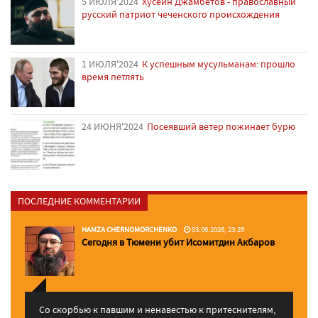
5 ИЮЛЯ'2024
Хусейн Джамбетов - православный
русский патриот чеченского происхождения
1 ИЮЛЯ'2024
К успешным мусульманам: прошло
время петлять
24 ИЮНЯ'2024
Посеявший ветер пожинает бурю
ПОСЛЕДНИЕ КОММЕНТАРИИ
HAMZA CHERNOMORCHENKO
03.06.2026, 23:29
Сегодня в Тюмени убит Исомитдин Акбаров
Со скорбью к павшим и ненавестью к притеснителям,