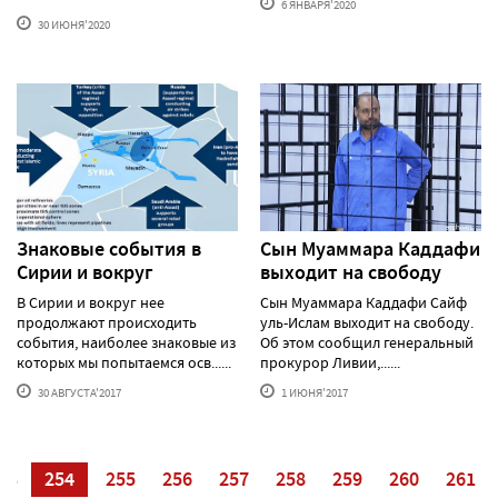
6 ЯНВАРЯ'2020
30 ИЮНЯ'2020
Знаковые события в
Сын Муаммара Каддафи
Сирии и вокруг
выходит на свободу
В Сирии и вокруг нее
Сын Муаммара Каддафи Сайф
продолжают происходить
уль-Ислам выходит на свободу.
события, наиболее знаковые из
Об этом сообщил генеральный
которых мы попытаемся осв......
прокурор Ливии,......
30 АВГУСТА'2017
1 ИЮНЯ'2017
53
254
255
256
257
258
259
260
261