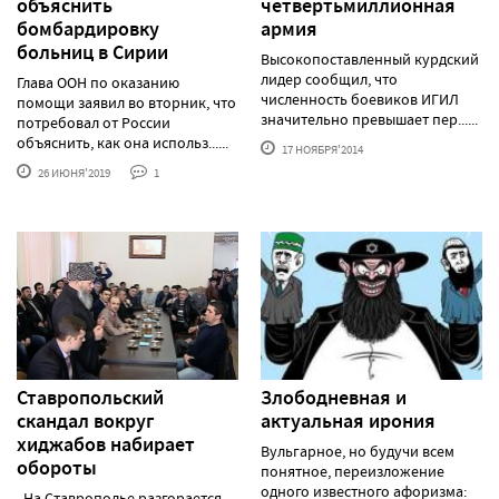
объяснить
четвертьмиллионная
бомбардировку
армия
больниц в Сирии
Высокопоставленный курдский
лидер сообщил, что
Глава ООН по оказанию
численность боевиков ИГИЛ
помощи заявил во вторник, что
значительно превышает пер......
потребовал от России
объяснить, как она использ......
17 НОЯБРЯ'2014
26 ИЮНЯ'2019
1
Ставропольский
Злободневная и
скандал вокруг
актуальная ирония
хиджабов набирает
Вульгарное, но будучи всем
обороты
понятное, переизложение
одного известного афоризма:
На Ставрополье разгорается