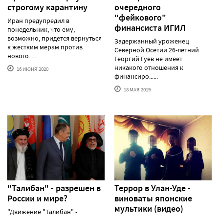
строгому карантину
очередного
"фейкового"
Иран предупредил в
финансиста ИГИЛ
понедельник, что ему,
возможно, придется вернуться
Задержанный уроженец
к жестким мерам против
Северной Осетии 26-летний
нового......
Георгий Гуев не имеет
никакого отношения к
16 ИЮНЯ'2020
финансиро......
18 МАЯ'2019
"Талибан" - разрешен в
Террор в Улан-Уде -
России и мире?
виноваты японские
мультики (видео)
"Движение "Талибан" -