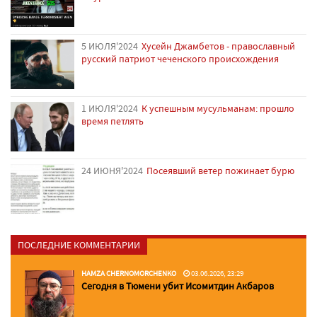
5 ИЮЛЯ'2024
Хусейн Джамбетов - православный
русский патриот чеченского происхождения
1 ИЮЛЯ'2024
К успешным мусульманам: прошло
время петлять
24 ИЮНЯ'2024
Посеявший ветер пожинает бурю
ПОСЛЕДНИЕ КОММЕНТАРИИ
HAMZA CHERNOMORCHENKO
03.06.2026, 23:29
Сегодня в Тюмени убит Исомитдин Акбаров