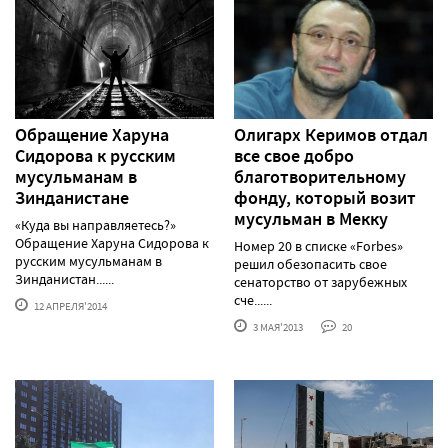
Обращение Харуна
Олигарх Керимов отдал
Сидорова к русским
все свое добро
мусульманам в
благотворительному
Зинданистане
фонду, который возит
мусульман в Мекку
«Куда вы направляетесь?»
Обращение Харуна Сидорова к
Номер 20 в списке «Forbes»
русским мусульманам в
решил обезопасить свое
Зинданистан......
сенаторство от зарубежных
сче......
12 АПРЕЛЯ'2014
3 МАЯ'2013
20