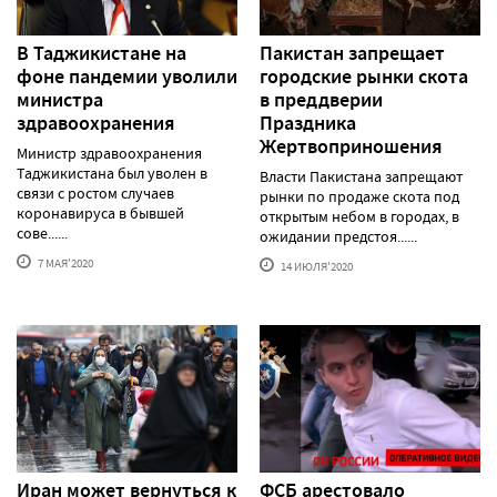
В Таджикистане на
Пакистан запрещает
фоне пандемии уволили
городские рынки скота
министра
в преддверии
здравоохранения
Праздника
Жертвоприношения
Министр здравоохранения
Таджикистана был уволен в
Власти Пакистана запрещают
связи с ростом случаев
рынки по продаже скота под
коронавируса в бывшей
открытым небом в городах, в
сове......
ожидании предстоя......
7 МАЯ'2020
14 ИЮЛЯ'2020
Иран может вернуться к
ФСБ арестовало