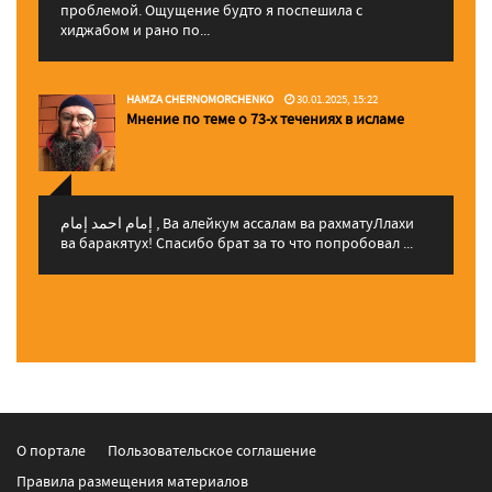
проблемой. Ощущение будто я поспешила с
хиджабом и рано по...
HAMZA CHERNOMORCHENKO
30.01.2025, 15:22
Мнение по теме о 73-х течениях в исламе
إمام احمد إمام , Ва алейкум ассалам ва рахматуЛлахи
ва баракятух! Спасибо брат за то что попробовал ...
О портале
Пользовательское соглашение
Правила размещения материалов