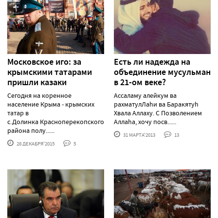
Московское иго: за
Есть ли надежда на
крымскими татарами
объединение мусульман
пришли казаки
в 21-ом веке?
Сегодня на коренное
Ассаламу алейкум ва
население Крыма - крымских
рахматулЛаhи ва Баракятуh
татар в
Хвала Аллаху. С Позволением
с.Долинка Красноперекопского
Аллаhа, хочу посв......
района полу......
31 МАРТА'2013
13
28 ДЕКАБРЯ'2015
5