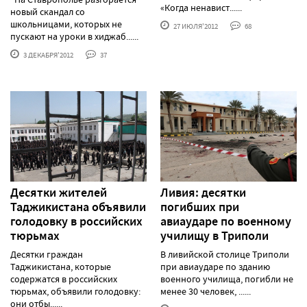
«Когда ненавист......
новый скандал со
школьницами, которых не
27 ИЮЛЯ'2012
68
пускают на уроки в хиджаб......
3 ДЕКАБРЯ'2012
37
Десятки жителей
Ливия: десятки
Таджикистана объявили
погибших при
голодовку в российских
авиаударе по военному
тюрьмах
училищу в Триполи
Десятки граждан
В ливийской столице Триполи
Таджикистана, которые
при авиаударе по зданию
содержатся в российских
военного училища, погибли не
тюрьмах, объявили голодовку:
менее 30 человек, ......
они отбы......