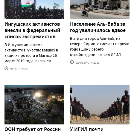
Ингушских активистов
Население Аль-Баба за
внесли в федеральный
год увеличилось вдвое
список экстремистов
В эти дни город Аль-Баб, на
севере Сирии, отмечает первую
В Ингушетии восемь
годовщину своего
активистов, участвовавших в
освобождения от сил ИГИЛ......
акциях протеста в Магасе 26
мартя 2019 года, включен......
22 ФЕВРАЛЯ'2018
9 ИЮНЯ'2020
ООН требует от России
У ИГИЛ почти