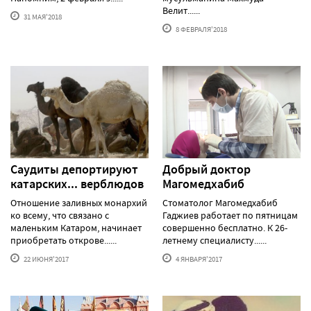
Велит......
31 МАЯ'2018
8 ФЕВРАЛЯ'2018
Саудиты депортируют
Добрый доктор
катарских... верблюдов
Магомедхабиб
Отношение заливных монархий
Стоматолог Магомедхабиб
ко всему, что связано с
Гаджиев работает по пятницам
маленьким Катаром, начинает
совершенно бесплатно. К 26-
приобретать открове......
летнему специалисту......
22 ИЮНЯ'2017
4 ЯНВАРЯ'2017