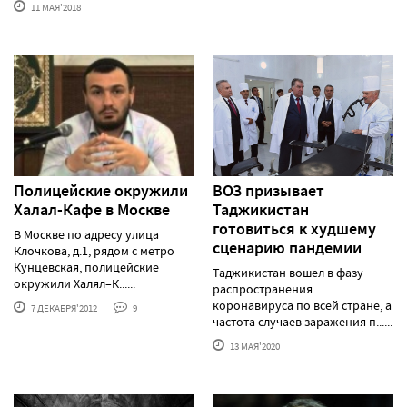
11 МАЯ'2018
Полицейские окружили
ВОЗ призывает
Халал-Кафе в Москве
Таджикистан
готовиться к худшему
В Москве по адресу улица
сценарию пандемии
Клочкова, д.1, рядом с метро
Кунцевская, полицейские
Таджикистан вошел в фазу
окружили Халял–К......
распространения
коронавируса по всей стране, а
7 ДЕКАБРЯ'2012
9
частота случаев заражения п......
13 МАЯ'2020