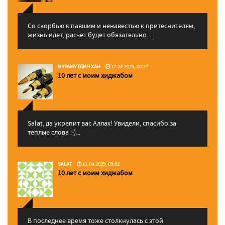
Со скорбью к павшим и ненавестью к притеснителям,
жизнь идет, расчет будет обязательно. ...
ИКРАМУТДИН ХАН
17.04.2025, 00:27
10 лет с моим хиджабом
Salat, да укрепит вас Аллаx! Увидели, спасибо за
теплые слова :-)...
SALAT
11.04.2025, 09:02
10 лет с моим хиджабом
В последнее время тоже столкнулась с этой