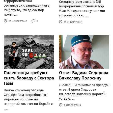
террористическая
Сегодня утром в школе №5
организация, запрещенная в
микрорайона Сосновый Бор
РФ", это то, что до сих пор
Улан-Уде один из ее учеников
полаг......
устроил бойню. ......
15 НОЯБРЯ'2018
1
19 ЯНВАРЯ'2018
Палестинцы требуют
Ответ Вадима Сидорова
снять блокаду с Сектора
Вячеславу Полосину
Газы
«Блаженны гонимые за правду»:
ответ Вадима Сидорова
Положить конец блокаде
Вячеславу Полосину Дорогой
Сектора Газа потребовал от
устаз А......
мирового сообщества
народный комитет по борьбе с
7 АПРЕЛЯ'2014
......