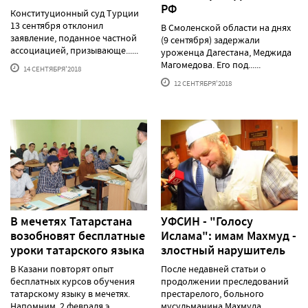
РФ
Конституционный суд Турции
13 сентября отклонил
В Смоленской области на днях
заявление, поданное частной
(9 сентября) задержали
ассоциацией, призывающе......
уроженца Дагестана, Меджида
Магомедова. Его под......
14 СЕНТЯБРЯ'2018
12 СЕНТЯБРЯ'2018
В мечетях Татарстана
УФСИН - "Голосу
возобновят бесплатные
Ислама": имам Махмуд -
уроки татарского языка
злостный нарушитель
В Казани повторят опыт
После недавней статьи о
бесплатных курсов обучения
продолжении преследований
татарскому языку в мечетях.
престарелого, больного
Напомним, 2 февраля э......
мусульманина Махмуда