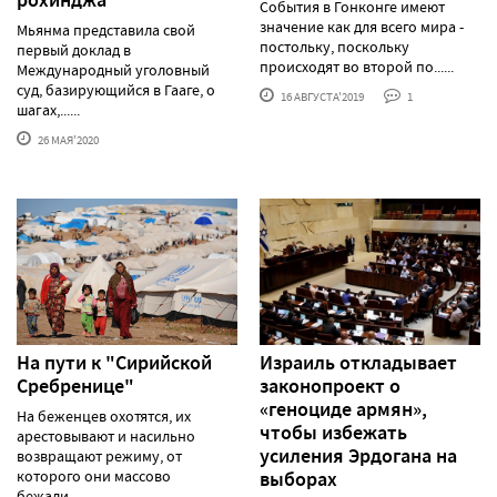
События в Гонконге имеют
значение как для всего мира -
Мьянма представила свой
постольку, поскольку
первый доклад в
происходят во второй по......
Международный уголовный
суд, базирующийся в Гааге, о
16 АВГУСТА'2019
1
шагах,......
26 МАЯ'2020
На пути к "Сирийской
Израиль откладывает
Сребренице"
законопроект о
«геноциде армян»,
На беженцев охотятся, их
чтобы избежать
арестовывают и насильно
усиления Эрдогана на
возвращают режиму, от
которого они массово
выборах
бежали.......