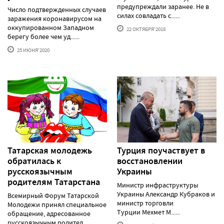
предупреждали заранее. Не в
Число подтвержденных случаев
силах совладать с......
заражения коронавирусом на
оккупированном Западном
22 ОКТЯБРЯ'2018
берегу более чем уд......
25 ИЮНЯ'2020
Татарская молодежь
Турция поучаствует в
обратилась к
восстановлении
русскоязычным
Украины
родителям Татарстана
Министр инфраструктуры
Украины Александр Кубраков и
Всемирный Форум Татарской
министр торговли
Молодежи принял специальное
Турции Мехмет М......
обращение, адресованное
русскоязычным родител......