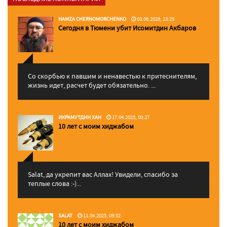
HAMZA CHERNOMORCHENKO
03.06.2026, 23:29
Сегодня в Тюмени убит Исомитдин Акбаров
Со скорбью к павшим и ненавестью к притеснителям,
жизнь идет, расчет будет обязательно. ...
ИКРАМУТДИН ХАН
17.04.2025, 00:27
10 лет с моим хиджабом
Salat, да укрепит вас Аллаx! Увидели, спасибо за
теплые слова :-)...
SALAT
11.04.2025, 09:02
10 лет с моим хиджабом