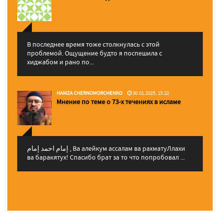
В последнее время тоже столкнулась с этой
проблемой. Ощущение будто я поспешила с
хиджабом и рано по...
HAMZA CHERNOMORCHENKO
30.01.2025, 15:22
Мнение по теме о 73-х течениях в исламе
إمام احمد إمام , Ва алейкум ассалам ва рахматуЛлахи
ва баракятух! Спасибо брат за то что попробовал ...