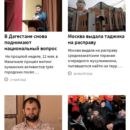
В Дагестане снова
Москва выдала таджика
поднимают
на расправу
национальный вопрос
Москва выдала на расправу
среднеазиатским тиранам
На прошлой неделе, 12 мая, в
очередного мусульманина,
Махачкале прошёл митинг
пытавшегося найти на терр......
кумыкских активистов трёх
городских посёл......
26 ИЮЛЯ'2016
17 МАЯ'2018