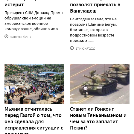
истерит
позволят приехать в
Бангладеш
Президент США Дональд Трамп
обрушил свои эмоции на
Бангладеш заявил, что не
американское военное
позволит Шамиме Бегум,
командование, обвинив их в ......
британке, которая в
подростковом возрасте
4 АВГУСТА'2017
приехала ......
17 ИЮНЯ'2020
Мьянма отчиталась
Станет ли Гонконг
перед Гаагой о том, что
новым Тяньаньмэном и
она сделала для
чем за это заплатит
исправления ситуации с
Пекин?
рохинджа