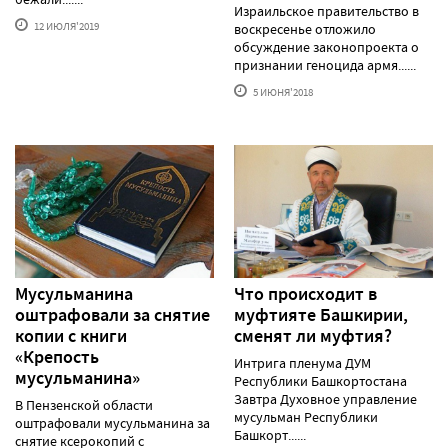
Израильское правительство в
12 ИЮЛЯ'2019
воскресенье отложило
обсуждение законопроекта о
признании геноцида армя......
5 ИЮНЯ'2018
Мусульманина
Что происходит в
оштрафовали за снятие
муфтияте Башкирии,
копии с книги
сменят ли муфтия?
«Крепость
Интрига пленума ДУМ
мусульманина»
Республики Башкортостана
Завтра Духовное управление
В Пензенской области
мусульман Республики
оштрафовали мусульманина за
Башкорт......
снятие ксерокопий с