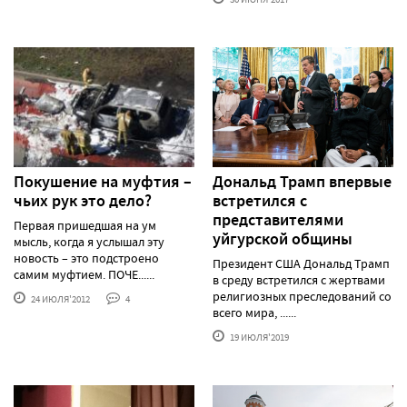
Покушение на муфтия –
Дональд Трамп впервые
чьих рук это дело?
встретился с
представителями
Первая пришедшая на ум
уйгурской общины
мысль, когда я услышал эту
новость – это подстроено
Президент США Дональд Трамп
самим муфтием. ПОЧЕ......
в среду встретился с жертвами
религиозных преследований со
24 ИЮЛЯ'2012
4
всего мира, ......
19 ИЮЛЯ'2019