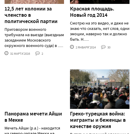
12,5 лет колонии за
Красная площадь.
членство в
Новый год 2014
политической партии
Смотрю на это видео, и даже не
знаю что сказать, нет слов, одни
Приговором военного
эмоции, наверно так и должно
трибунала на выезде (выездным
быть. Н......
заседанием Московского
окружного военного суда) в ......
2 ЯНВАРЯ'2014
30
31 МАРТА'2016
2
Панорама мечети Айши
Греко-турецкая война:
в Мекке
мигранты и беженцы в
качестве оружия
Мечеть Айши (р.а.) - находится
на северо-западе Мекки на