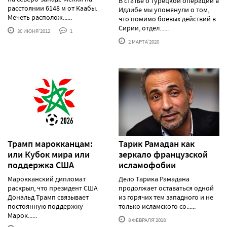
В статье о турецкой операции в
расстоянии 6148 м от Каабы.
Идлибе мы упомянули о том,
Мечеть располож......
что помимо боевых действий в
Сирии, отдел......
30 ИЮНЯ'2012
1
2 МАРТА'2020
Трамп марокканцам:
Тарик Рамадан как
или Кубок мира или
зеркало французской
поддержка США
исламофобии
Марокканский дипломат
Дело Тарика Рамадана
раскрыл, что президент США
продолжает оставаться одной
Дональд Трамп связывает
из горячих тем западного и не
постоянную поддержку
только исламского со......
Марок......
8 ФЕВРАЛЯ'2018