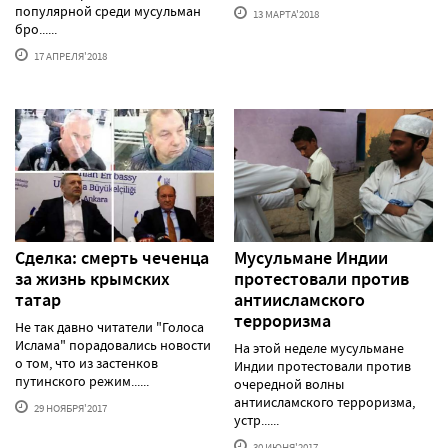
популярной среди мусульман
13 МАРТА'2018
бро......
17 АПРЕЛЯ'2018
Сделка: смерть чеченца
Мусульмане Индии
за жизнь крымских
протестовали против
татар
антиисламского
терроризма
Не так давно читатели "Голоса
Ислама" порадовались новости
На этой неделе мусульмане
о том, что из застенков
Индии протестовали против
путинского режим......
очередной волны
антиисламского терроризма,
29 НОЯБРЯ'2017
устр......
30 ИЮНЯ'2017