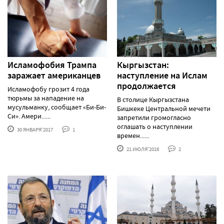
Исламофобия Трампа
Кыргызстан:
заражает американцев
наступление на Ислам
продолжается
Исламофобу грозит 4 года
тюрьмы за нападение на
В столице Кыргызстана
мусульманку, сообщает «Би-Би-
Бишкеке Центральной мечети
Си». Амери......
запретили громогласно
оглашать о наступлении
30 ЯНВАРЯ'2017
1
времен......
21 ИЮЛЯ'2016
2