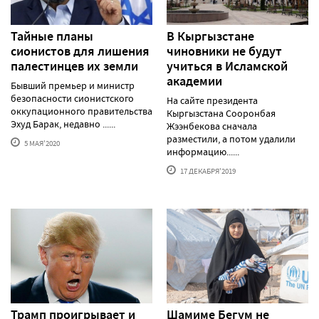
Тайные планы
В Кыргызстане
сионистов для лишения
чиновники не будут
палестинцев их земли
учиться в Исламской
академии
Бывший премьер и министр
безопасности сионистского
На сайте президента
оккупационного правительства
Кыргызстана Сооронбая
Эхуд Барак, недавно ......
Жээнбекова сначала
разместили, а потом удалили
5 МАЯ'2020
информацию......
17 ДЕКАБРЯ'2019
Трамп проигрывает и
Шамиме Бегум не