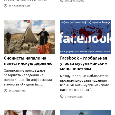
19 АВГУСТА'2022
12 СЕНТЯБРЯ'2017
Сионисты напали на
Facebook – глобальная
палестинскую деревню
угроза мусульманским
меньшинствам
Сионисты не прекращают
совершать нападения на
Международные наблюдатели
палестинцев. По информации
проанализировали недавние
агентства «Анадолу&r......
вспышки анти-мусульманского
насилия в странах А......
12 ИЮНЯ'2018
2 АПРЕЛЯ'2018