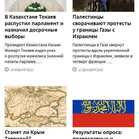
В Казахстане Токаев
Палестинцы
распустил парламент и
сворачивают протесты
назначил досрочные
у границы Газы с
выборы
Израилем
Президент Казахстана Касым-
Палестинцы в Газе свернут
Жомарт Токаев издал указ
протесты вдоль укрепленной
о роспуске мажилиса (нижней
границы с Израилем, заявили в
палаты парламе......
четверг фракции ......
19 ЯНВАРЯ'2023
27 ДЕКАБРЯ'2019
Станет ли Крым
Результаты опроса:
Тавридой?
православных и