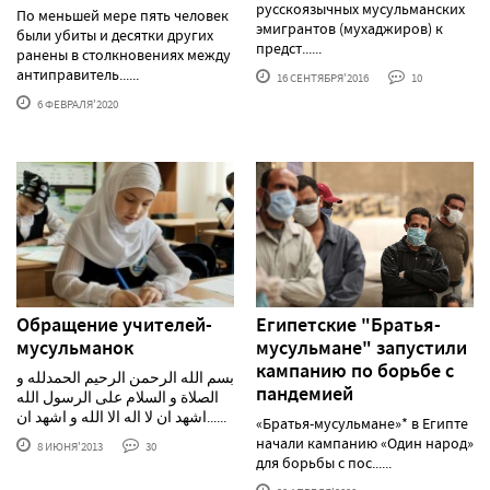
русскоязычных мусульманских
По меньшей мере пять человек
эмигрантов (мухаджиров) к
были убиты и десятки других
предст......
ранены в столкновениях между
антиправитель......
16 СЕНТЯБРЯ'2016
10
6 ФЕВРАЛЯ'2020
Обращение учителей-
Египетские "Братья-
мусульманок
мусульмане" запустили
кампанию по борьбе с
بسم الله الرحمن الرحيم الحمدلله و
пандемией
الصلاة و السلام على الرسول الله
اشهد ان لا اله الا الله و اشهد ان......
«Братья-мусульмане»* в Египте
начали кампанию «Один народ»
8 ИЮНЯ'2013
30
для борьбы с пос......