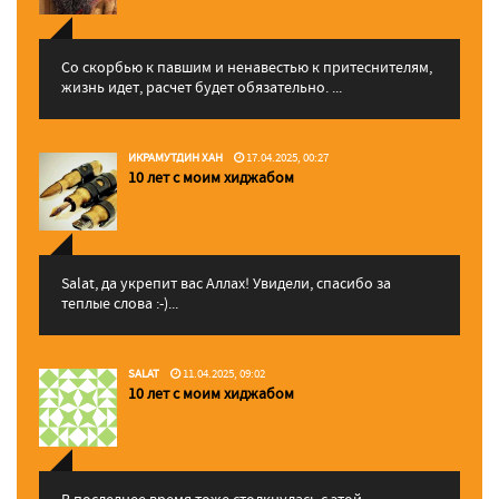
Со скорбью к павшим и ненавестью к притеснителям,
жизнь идет, расчет будет обязательно. ...
ИКРАМУТДИН ХАН
17.04.2025, 00:27
10 лет с моим хиджабом
Salat, да укрепит вас Аллаx! Увидели, спасибо за
теплые слова :-)...
SALAT
11.04.2025, 09:02
10 лет с моим хиджабом
В последнее время тоже столкнулась с этой