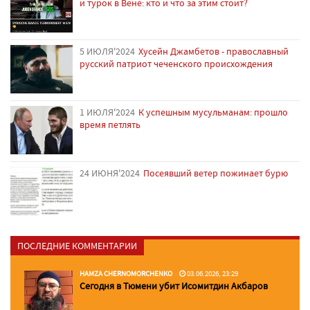
и турок в Вене: кто и что за этим стоит?
5 ИЮЛЯ'2024
Хусейн Джамбетов - православный
русский патриот чеченского происхождения
1 ИЮЛЯ'2024
К успешным мусульманам: прошло
время петлять
24 ИЮНЯ'2024
Посеявший ветер пожинает бурю
ПОСЛЕДНИЕ КОММЕНТАРИИ
HAMZA CHERNOMORCHENKO
03.06.2026, 23:29
Сегодня в Тюмени убит Исомитдин Акбаров