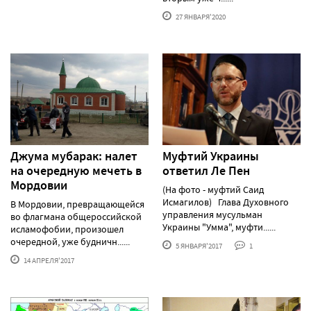
27 ЯНВАРЯ'2020
Джума мубарак: налет
Муфтий Украины
на очередную мечеть в
ответил Ле Пен
Мордовии
(На фото - муфтий Саид
Исмагилов) Глава Духовного
В Мордовии, превращающейся
управления мусульман
во флагмана общероссийской
Украины "Умма", муфти......
исламофобии, произошел
очередной, уже будничн......
5 ЯНВАРЯ'2017
1
14 АПРЕЛЯ'2017