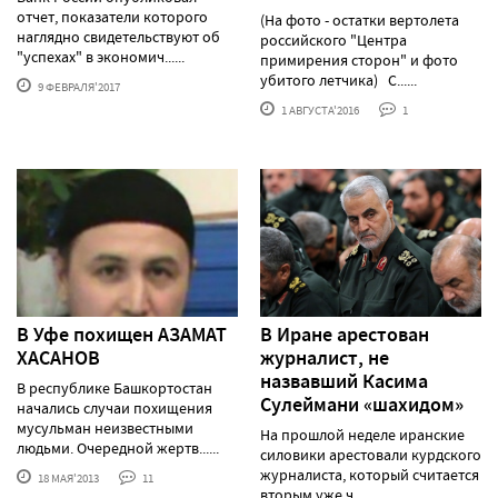
отчет, показатели которого
(На фото - остатки вертолета
наглядно свидетельствуют об
российского "Центра
"успехах" в экономич......
примирения сторон" и фото
убитого летчика) С......
9 ФЕВРАЛЯ'2017
1 АВГУСТА'2016
1
В Уфе похищен АЗАМАТ
В Иране арестован
ХАСАНОВ
журналист, не
назвавший Касима
В республике Башкортостан
Сулеймани «шахидом»
начались случаи похищения
мусульман неизвестными
На прошлой неделе иранские
людьми. Очередной жертв......
силовики арестовали курдского
журналиста, который считается
18 МАЯ'2013
11
вторым уже ч......