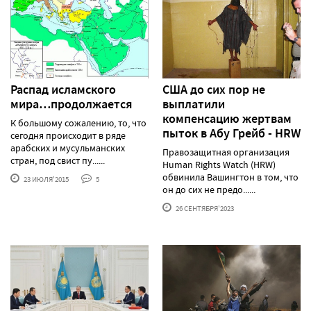
Распад исламского
США до сих пор не
мира…продолжается
выплатили
компенсацию жертвам
К большому сожалению, то, что
пыток в Абу Грейб - HRW
сегодня происходит в ряде
арабских и мусульманских
Правозащитная организация
стран, под свист пу......
Human Rights Watch (HRW)
обвинила Вашингтон в том, что
23 ИЮЛЯ'2015
5
он до сих не предо......
26 СЕНТЯБРЯ'2023