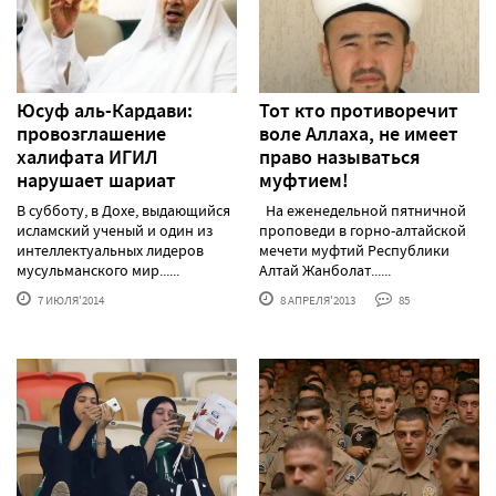
Юсуф аль-Кардави:
Тот кто противоречит
провозглашение
воле Аллаха, не имеет
халифата ИГИЛ
право называться
нарушает шариат
муфтием!
В субботу, в Дохе, выдающийся
На еженедельной пятничной
исламский ученый и один из
проповеди в горно-алтайской
интеллектуальных лидеров
мечети муфтий Республики
мусульманского мир......
Алтай Жанболат......
7 ИЮЛЯ'2014
8 АПРЕЛЯ'2013
85