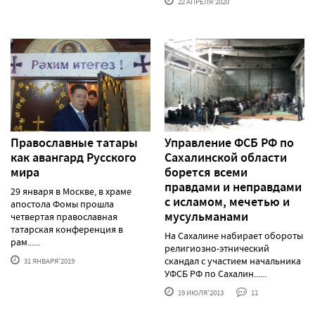
22 АПРЕЛЯ'2020
Православные татары
Управление ФСБ РФ по
как авангард Русского
Сахалинской области
мира
борется всеми
правдами и неправдами
29 января в Москве, в храме
с исламом, мечетью и
апостола Фомы прошла
мусульманами
четвертая православная
татарская конференция в
На Сахалине набирает обороты
рам......
религиозно-этнический
скандал с участием начальника
31 ЯНВАРЯ'2019
УФСБ РФ по Сахалин......
19 ИЮЛЯ'2013
11