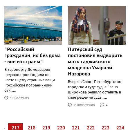
"Российский
Питерский суд
гражданин, но без дома
постановил выдворить
- вон из страны"
мать таджикского
младенца Умарали
В аэропорту Домодедово
Назарова
недавно происходили по
настоящему странные вещи.
Вчера в Санкт-Петербургском
Российские пограничники
городском суде судья Елена
отк......
Широкова решила оставить в
силе решение суда......
31 ИЮЛЯ'2019
19 НОЯБРЯ'2018
4
16
217
218
219
220
221
222
223
224