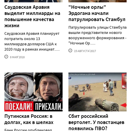
Саудовская Аравия
"Ночные орлы"
выделит миллиарды на
Эрдогана начали
повышение качества
патрулировать Стамбул
жизни
Патрулировать улицы Стамбула
вышли представители нового
Саудовская Аравия планирует
вооруженного формирования -
потратить около 13
"Ночные Ор......
миллиардов долларов США к
2020 году в рамках инициат......
15 АВГУСТА'2017
8 МАЯ'2018
Путинская Россия: в
Сбит российский
долгах, как в шелках
вертолет. У повстанцев
появились ПВО?
Банк России опубликовал