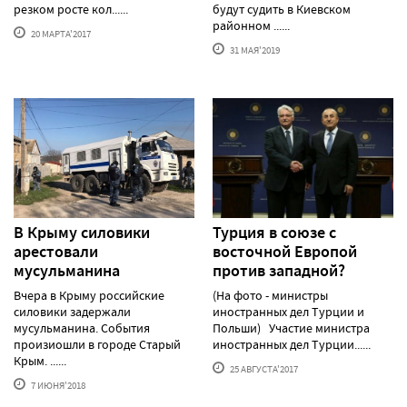
резком росте кол......
будут судить в Киевском
районном ......
20 МАРТА'2017
31 МАЯ'2019
В Крыму силовики
Турция в союзе с
арестовали
восточной Европой
мусульманина
против западной?
Вчера в Крыму российские
(На фото - министры
силовики задержали
иностранных дел Турции и
мусульманина. События
Польши) Участие министра
произиошли в городе Старый
иностранных дел Турции......
Крым. ......
25 АВГУСТА'2017
7 ИЮНЯ'2018