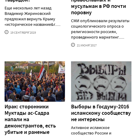
мусульман в РФ почти
Еще несколько лет назад
поровну
Владимир Жириновский
предложил вернуть Крыму
СМИ опубликовали результаты
«историческое название&r......
социологического опроса о
религиозности россиян,
19 СЕНТЯБРЯ'2019
проведенного маркетинг......
21 ИЮНЯ'2017
Ирак: сторонники
Выборы в Госдуму-2016
Муктады ас-Садра
исламскому сообществу
напали на
не интересны
демонстрантов, есть
Активное исламское
убитые и раненые
сообщество России и