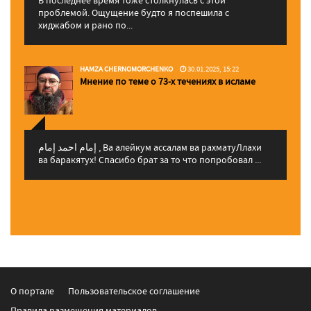
проблемой. Ощущение будто я поспешила с
хиджабом и рано по...
HAMZA CHERNOMORCHENKO
30.01.2025, 15:22
Мнение по теме о 73-х течениях в исламе
إمام احمد إمام , Ва алейкум ассалам ва рахматуЛлахи
ва баракятух! Спасибо брат за то что попробовал ...
О портале
Пользовательское соглашение
Правила размещения материалов