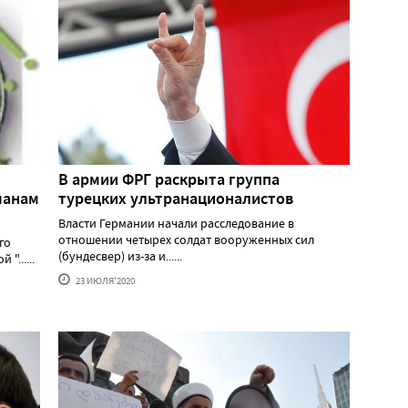
В армии ФРГ раскрыта группа
манам
турецких ультранационалистов
Власти Германии начали расследование в
отношении четырех солдат вооруженных сил
го
(бундесвер) из-за и......
......
23 ИЮЛЯ'2020