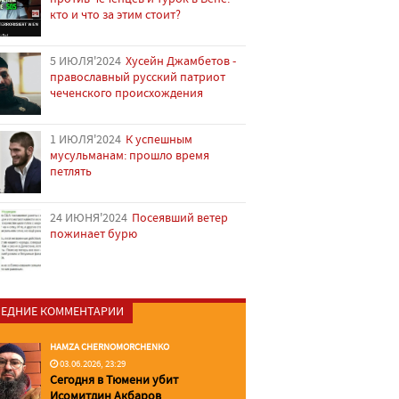
кто и что за этим стоит?
5 ИЮЛЯ'2024
Хусейн Джамбетов -
православный русский патриот
чеченского происхождения
1 ИЮЛЯ'2024
К успешным
мусульманам: прошло время
петлять
24 ИЮНЯ'2024
Посеявший ветер
пожинает бурю
ЕДНИЕ КОММЕНТАРИИ
HAMZA CHERNOMORCHENKO
03.06.2026, 23:29
Сегодня в Тюмени убит
Исомитдин Акбаров