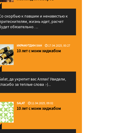
Со скорбью к павшим и ненавестью к
притеснителям, жизнь идет, расчет
будет обязательно. ...
ИКРАМУТДИН ХАН
17.04.2025, 00:27
10 лет с моим хиджабом
Salat, да укрепит вас Аллаx! Увидели,
спасибо за теплые слова :-)...
SALAT
11.04.2025, 09:02
10 лет с моим хиджабом