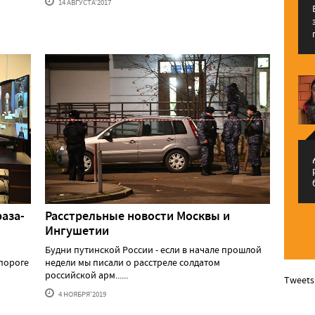
14 АВГУСТА'2017
م
раза-
Расстрельные новости Москвы и
Ингушетии
Будни путинской России - если в начале прошлой
 пороге
недели мы писали о расстреле солдатом
российской арм......
Tweets
4 НОЯБРЯ'2019