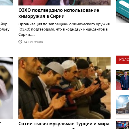
ОЗХО подтвердило использование
химоружия в Сирии
айор
Организация по запрещению химического оружия
ользу
(ОЗХО) подтвердила, что в ходе двух инцидентов в
Сирии......
14 ИЮНЯ'2018
КОЛО
"
Сотни тысяч мусульман Турции и мира