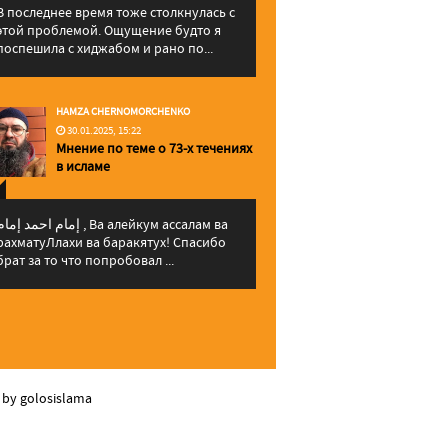
В последнее время тоже столкнулась с
этой проблемой. Ощущение будто я
поспешила с хиджабом и рано по...
HAMZA CHERNOMORCHENKO
30.01.2025, 15:22
Мнение по теме о 73-х течениях
в исламе
إمام احمد إما , Ва алейкум ассалам ва
рахматуЛлахи ва баракятух! Спасибо
брат за то что попробовал ...
 by golosislama