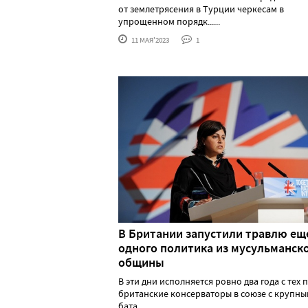
от землетрясения в Турции черкесам в
упрощенном порядк......
11 МАЯ'2023
1
В Британии запустили травлю ещ
одного политика из мусульманск
общины
В эти дни исполняется ровно два года с тех п
британские консерваторы в союзе с крупн
бата......