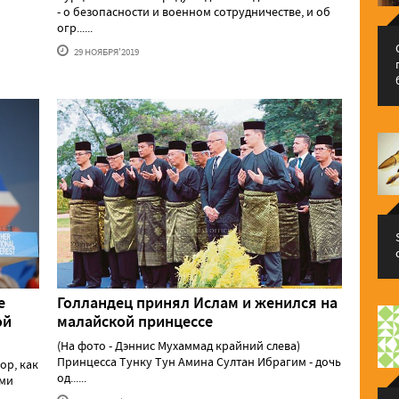
- о безопасности и военном сотрудничестве, и об
огр......
29 НОЯБРЯ'2019
е
Голландец принял Ислам и женился на
ой
малайской принцессе
(На фото - Дэннис Мухаммад крайний слева)
Принцесса Тунку Тун Амина Султан Ибрагим - дочь
ор, как
од......
ыми