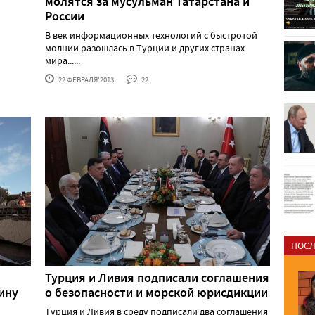
молятся за мусульман Татарстана и
России
В век информационных технологий с быстротой
молнии разошлась в Турции и других странах
мира......
22 ФЕВРАЛЯ'2013
22
ПОСЛ
Турция и Ливия подписали соглашения
ину
о безопасности и морской юрисдикции
Турция и Ливия в среду подписали два соглашения