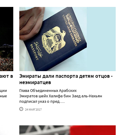
ают в
Эмираты дали паспорта детям отцов -
неэмиратцев
рции
Глава Объединенных Арабских
нные
Эмиратов шейх Халифа бин Заед аль-Нахьян
подписал указ о пред......
24 МАЯ'2017