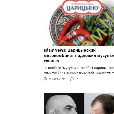
IslamNews: Царицынский
мясокомбинат подложил мусуль
свинью
В колбасе "Мусульманская" от Царицынско
мясокомбината, производимой под этикеткой "
26 МАРТА'2013
16