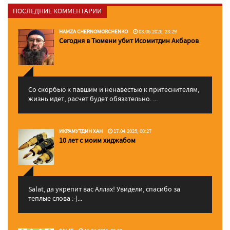
ПОСЛЕДНИЕ КОММЕНТАРИИ
HAMZA CHERNOMORCHENKO
03.06.2026, 23:29
Сегодня в Тюмени убит Исомитдин Акбаров
Со скорбью к павшим и ненавестью к притеснителям,
жизнь идет, расчет будет обязательно. ...
ИКРАМУТДИН ХАН
17.04.2025, 00:27
10 лет с моим хиджабом
Salat, да укрепит вас Аллаx! Увидели, спасибо за
теплые слова :-)...