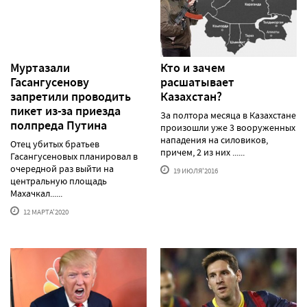
Муртазали
Кто и зачем
Гасангусенову
расшатывает
запретили проводить
Казахстан?
пикет из-за приезда
За полтора месяца в Казахстане
полпреда Путина
произошли уже 3 вооруженных
нападения на силовиков,
Отец убитых братьев
причем, 2 из них ......
Гасангусеновых планировал в
очередной раз выйти на
19 ИЮЛЯ'2016
центральную площадь
Махачкал......
12 МАРТА'2020