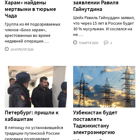
Харам» найдены
заявлении Равиля
мертвыми в тюрьме
Гайнутдина
Чада
Шейх Равиль Гайнуддин заявил,
что через 15 лет в России будет
Группа из 44 подозреваемых
30 % мусульман. И сослался на
членов «Боко харам»,
не......
арестованных во время
недавней операции......
5 МАРТА'2019
2
24 АПРЕЛЯ'2020
Петербург: пришли к
Узбекистан будет
хабашитам
поставлять
Таджикистану
В пятницу по установившейся
электроэнергию
традиции путинской России
силовики поздравляют