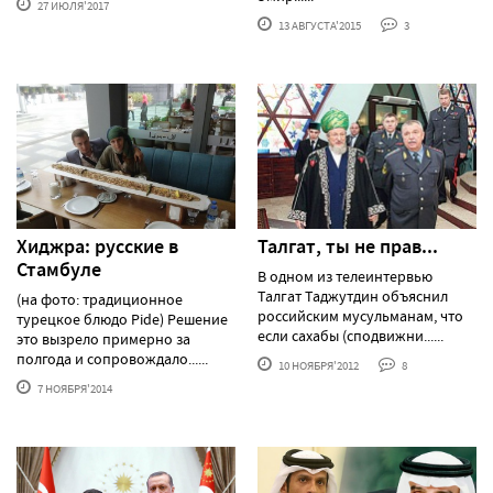
27 ИЮЛЯ'2017
13 АВГУСТА'2015
3
Хиджра: русские в
Талгат, ты не прав...
Стамбуле
В одном из телеинтервью
Талгат Таджутдин объяснил
(на фото: традиционное
российским мусульманам, что
турецкое блюдо Pide) Решение
если сахабы (сподвижни......
это вызрело примерно за
полгода и сопровождало......
10 НОЯБРЯ'2012
8
7 НОЯБРЯ'2014