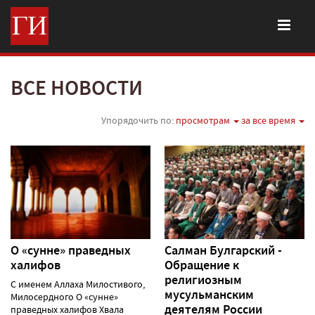
ВСЕ НОВОСТИ
Упорядочить по:
просмотрам
за все время
О «сунне» праведных
Салман Булгарский -
халифов
Обращение к
религиозным
С именем Аллаха Милостивого,
мусульманским
Милосердного О «сунне»
деятелям России
праведных халифов Хвала