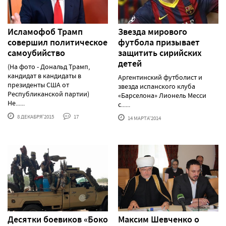
Исламофоб Трамп
Звезда мирового
совершил политическое
футбола призывает
самоубийство
защитить сирийских
детей
(На фото - Дональд Трамп,
кандидат в кандидаты в
Аргентинский футболист и
президенты США от
звезда испанского клуба
Республиканской партии)
«Барселона» Лионель Месси
Не......
с......
8 ДЕКАБРЯ'2015
17
14 МАРТА'2014
Десятки боевиков «Боко
Максим Шевченко о