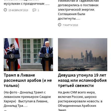
Узбекистан и Таджикистан
мусульман с праздничным ......
договорились о поставках
электрической энергии.
15 ФЕВРАЛЯ'2019
1
Соглашения были
достигнуты......
7 МАРТА'2018
Трамп в Ливане
Девушка утонула 19 лет
рассмешил арабов (и не
назад или исламофобия
только)
третьей свежести
(На фото - Дональд Трамп с
На днях СМИ всего мира,
ливанским премьером Саадом
включая Россию, широко
Харири) Выступая в Ливане,
растиражировали новость: в
Дональд Тра......
Объединенных Арабских
Эмир......