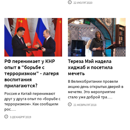
22 ИЮЛЯ'2020
РФ перенимает у КНР
Тереза Мэй надела
опыт в "борьбе с
хиджаб и посетила
терроризмом" - лагеря
мечеть
воспитания
В Великобритании провели
прилагаются?
акцию день открытых дверей в
мечетях. Это мероприятие
Россия и Китай перенимают
стало уже доброй тра......
друг у друга опыт по «борьбе с
терроризмом». Как сообщили
21 ФЕВРАЛЯ'2018
рос......
3 ДЕКАБРЯ'2019