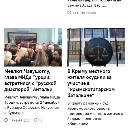
нанесли удар по сторонникам
режима Асада. Это ......
13 ФЕВРАЛЯ'2020
Мевлют Чавушоглу,
В Крыму местного
глава МИДа Турции,
жителя осудили за
встретился с "русской
участие в
диаспорой" Антальи
"крымскотатарском
батальоне"
Мевлют Чавушоглу, глава МИДа
Турции, встретился 27 декабря
В Крыму районный суд
в Русском Обществе Искусства
Черноморского района
и Культуры......
приговорил местного жителя к
8 годам колонии по
4 ЯНВАРЯ'2016
8
обвинению......