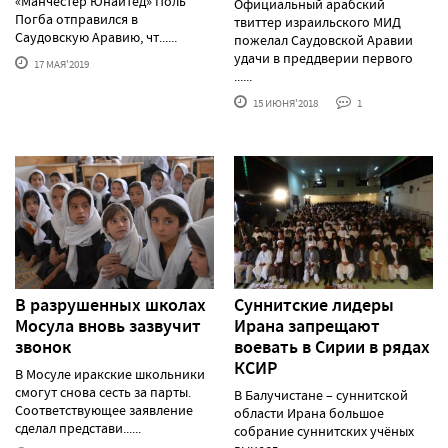
«Манчестер Юнайтед» Поль
Официальный арабский
Погба отправился в
твиттер израильского МИД
Саудовскую Аравию, чт......
пожелал Саудовской Аравии
удачи в преддверии первого
17 МАЯ'2019
......
15 ИЮНЯ'2018
1
В разрушенных школах
Cуннитские лидеры
Мосула вновь зазвучит
Ирана запрещают
звонок
воевать в Сирии в рядах
КСИР
В Мосуле иракские школьники
смогут снова сесть за парты.
В Балучистане – суннитской
Соответствующее заявление
области Ирана большое
сделал представи......
собрание суннитских учёных