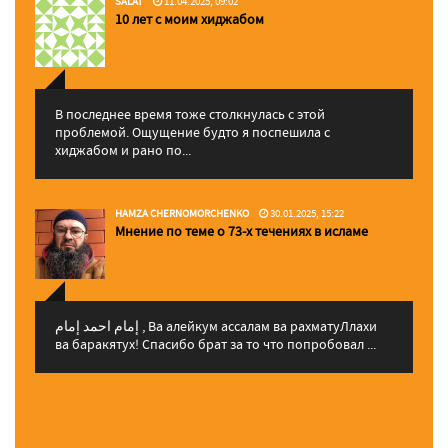
SALAT
11.04.2025, 09:02
10 лет с моим хиджабом
В последнее время тоже столкнулась с этой
проблемой. Ощущение будто я поспешила с
хиджабом и рано по...
HAMZA CHERNOMORCHENKO
30.01.2025, 15:22
Мнение по теме о 73-х течениях в исламе
إمام احمد إمام , Ва алейкум ассалам ва рахматуЛлахи
ва баракятух! Спасибо брат за то что попробовал ...