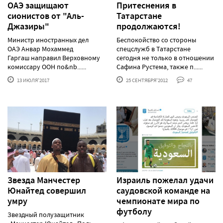
ОАЭ защищают
Притеснения в
сионистов от "Аль-
Татарстане
Джазиры"
продолжаются!
Министр иностранных дел
Беспокойство со стороны
ОАЭ Анвар Мохаммед
спецслужб в Татарстане
Гаргаш направил Верховному
сегодня не только в отношении
комиссару ООН по&nb......
Сафина Рустема, также п......
13 ИЮЛЯ'2017
25 СЕНТЯБРЯ'2012
47
Звезда Манчестер
Израиль пожелал удачи
Юнайтед совершил
саудовской команде на
умру
чемпионате мира по
футболу
Звездный полузащитник