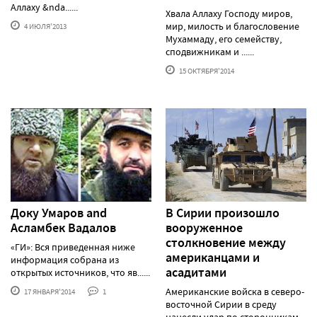
Аллаху &nda......
Хвала Аллаху Господу миров,
мир, милость и благословение
4 ИЮЛЯ'2013
Мухаммаду, его семейству,
сподвижникам и ......
15 ОКТЯБРЯ'2014
Доку Умаров and
В Сирии произошло
Асламбек Вадалов
вооруженное
столкновение между
«ГИ»: Вся приведенная ниже
американцами и
информация собрана из
асадитами
открытых источников, что яв......
Американские войска в северо-
17 ЯНВАРЯ'2014
1
восточной Сирии в среду