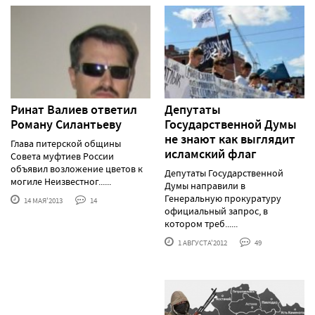
Ринат Валиев ответил
Депутаты
Роману Силантьеву
Государственной Думы
не знают как выглядит
Глава питерской общины
исламский флаг
Совета муфтиев России
объявил возложение цветов к
Депутаты Государственной
могиле Неизвестног......
Думы направили в
Генеральную прокуратуру
14 МАЯ'2013
14
официальный запрос, в
котором треб......
1 АВГУСТА'2012
49