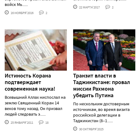
войск Мь......
22 МАРТА'2017
2
16 НОЯБРЯ'2016
2
Истиность Корана
Транзит власти в
подтверждает
Таджикистане: провал
современная наука!
миссии Рахмона
убедить Путина
Всевышний Аллах ниспослал на
землю Священный Коран 14
По нескольким достоверным
веков тому назад. Он призвал
источникам, во время визита
людей следовать э......
российской делегации в
Таджикистан (8–1......
25 ЯНВАРЯ'2011
18
30 ОКТЯБРЯ'2025