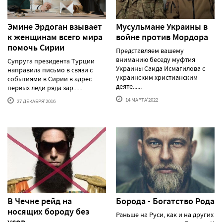
Эмине Эрдоган взывает
Мусульмане Украины в
к женщинам всего мира
войне против Мордора
помочь Сирии
Представляем вашему
вниманию беседу муфтия
Супруга президента Турции
Украины Саида Исмагилова с
направила письмо в связи с
украинским христианским
событиями в Сирии в адрес
деяте......
первых леди ряда зар......
14 МАРТА'2022
27 ДЕКАБРЯ'2016
В Чечне рейд на
Борода - Богатство Рода
носящих бороду без
Раньше на Руси, как и на других
усов