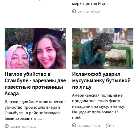
меры против Изр......
25 ЯНВАРЯ'2024
Наглое убийство в
Исламофоб ударил
Стамбуле - зарезаны две
мусульманку бутылкой
известные противницы
по лицу
Асада
Американская полиция не
придала значению факту
Дерзкое двойное политическое
нападения на мусульманку.
убийство произошло вчера в
Инцидент произошел 15
Стамбуле - в районе Ускюдар
нояб......
были зарезаны в......
30 НОЯБРЯ'2016
1
22 СЕНТЯБРЯ'2017