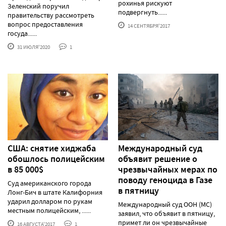
рохинья рискуют
Зеленский поручил
подвергнуть......
правительству рассмотреть
вопрос предоставления
14 СЕНТЯБРЯ'2017
госуда......
31 ИЮЛЯ'2020
1
США: снятие хиджаба
Международный суд
обошлось полицейским
объявит решение о
в 85 000$
чрезвычайных мерах по
поводу геноцида в Газе
Суд американского города
в пятницу
Лонг-Бич в штате Калифорния
ударил долларом по рукам
Международный суд ООН (МС)
местным полицейским, ......
заявил, что объявит в пятницу,
примет ли он чрезвычайные
16 АВГУСТА'2017
1