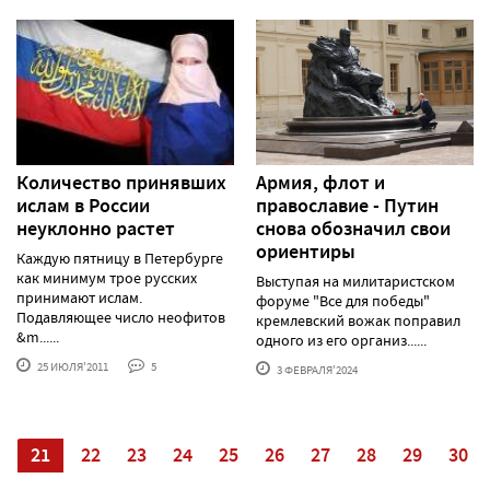
Количество принявших
Армия, флот и
ислам в России
православие - Путин
неуклонно растет
снова обозначил свои
ориентиры
Каждую пятницу в Петербурге
как минимум трое русских
Выступая на милитаристском
принимают ислам.
форуме "Все для победы"
Подавляющее число неофитов
кремлевский вожак поправил
&m......
одного из его организ......
25 ИЮЛЯ'2011
5
3 ФЕВРАЛЯ'2024
0
21
22
23
24
25
26
27
28
29
30