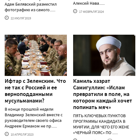
Алексей Нава......
Адам Белявский разместил
фотографию из самого......
17 ФЕВРАЛЯ'2024
22 ИЮЛЯ'2019
Ифтар с Зеленским. Что
Камиль хазрат
не так с Россией и ее
Самигуллин: «Ислам
верноподданными
превратили в поле, на
мусульманами?
котором каждый хочет
попинать мяч»
В конце прошлой недели
Владимир Зеленский вместе с
ПЯТЬ КЛЮЧЕВЫХ ПУНКТОВ
руководителем своего офиса
ПРОГРАММЫ КАНДИДАТА В
Андреем Ермаком не пр......
МУФТИИ, ДЛЯ ЧЕГО ЕГО ЖЕНЕ
«ЧЕРНЫЙ ПОЯС» ПО ......
10 АПРЕЛЯ'2023