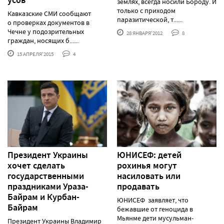
землях, всегда носили Бороду. И
только с приходом
Кавказские СМИ сообщают
паразитической, т......
о проверках документов в
Чечне у подозрительных
28 ЯНВАРЯ'2012
8
граждан, носящих б......
15 АПРЕЛЯ'2015
4
Президент Украины
ЮНИСЕФ: детей
хочет сделать
рохинья могут
государственными
насиловать или
праздниками Ураза-
продавать
Байрам и Курбан-
ЮНИСЕФ заявляет, что
Байрам
бежавшие от геноцида в
Мьянме дети мусульман-
Президент Украины Владимир