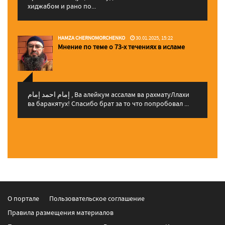
хиджабом и рано по...
HAMZA CHERNOMORCHENKO
30.01.2025, 15:22
Мнение по теме о 73-х течениях в исламе
إمام احمد إمام , Ва алейкум ассалам ва рахматуЛлахи
ва баракятух! Спасибо брат за то что попробовал ...
О портале
Пользовательское соглашение
Правила размещения материалов