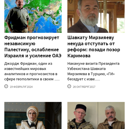
Фридман прогнозирует
Шавкату Мирзияеву
независимую
некуда отступать от
Палестину, ослабление
реформ: позади позор
Израиля и усиление ОАЭ
Каримова
Джордж Фридман, один из
Накануне визита Президента
известнейших мировых
Узбекистана Шавката
аналитиков и прогнозистов в
Мирзияева в Турцию, «ГИ»
сфере геополитики в своем ......
беседует с изве......
19 ФЕВРАЛЯ'2024
26 ОКТЯБРЯ'2017