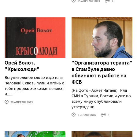
15 АПРЕЛЯ'2013
11
Орей Волот.
"Организатора теракта"
"Крысолюди"
в Стамбуле давно
обвиняют в работе на
Вступительное слово издателя
ФСБ
Человек! Сквозь пули и огонь к
тебе прорвалась самая великая
(На фото - Ахмет Чатаев) Ряд
и......
СМИ в Турции, России и уже по
всему миру опубликовали
28 АПРЕЛЯ'2013
утверждени......
1 ИЮЛЯ'2016
3