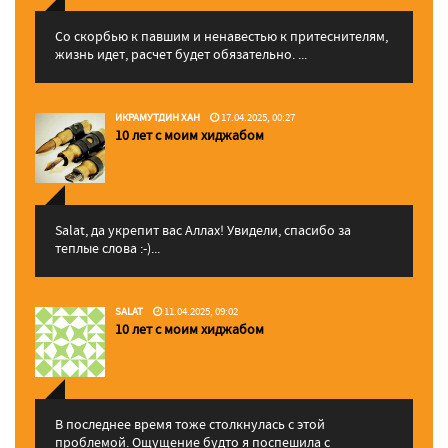
Со скорбью к павшим и ненавестью к притеснителям,
жизнь идет, расчет будет обязательно. ...
ИКРАМУТДИН ХАН
17.04.2025, 00:27
10 лет с моим хиджабом
Salat, да укрепит вас Аллаx! Увидели, спасибо за
теплые слова :-)...
SALAT
11.04.2025, 09:02
10 лет с моим хиджабом
В последнее время тоже столкнулась с этой
проблемой. Ощущение будто я поспешила с