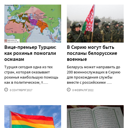
Вице-премьер Турции:
В Сирию могут быть
как рохинья помогали
посланы белорусские
османам
военные
Турция сегодня одна из тех
Беларусь может направить до
стран, которая оказывает
200 военнослужащих в Сирию
рохинья наибольшую помощь
для прохождения службы
как в политическом, т......
вместе с российскими ......
8 СЕНТЯБРЯ'2017
8 ФЕВРАЛЯ'2022