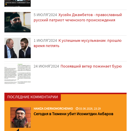
5 ИЮЛЯ'2024
Хусейн Джамбетов - православный
русский патриот чеченского происхождения
1 ИЮЛЯ'2024
К успешным мусульманам: прошло
время петлять
24 ИЮНЯ'2024
Посеявший ветер пожинает бурю
ПОСЛЕДНИЕ КОММЕНТАРИИ
HAMZA CHERNOMORCHENKO
03.06.2026, 23:29
Сегодня в Тюмени убит Исомитдин Акбаров