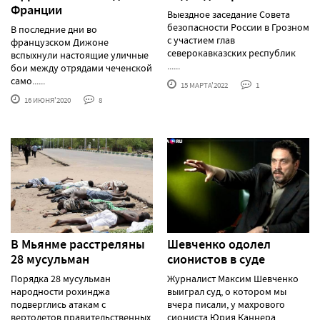
Франции
Выездное заседание Совета
безопасности России в Грозном
В последние дни во
с участием глав
французском Дижоне
северокавказских республик
вспыхнули настоящие уличные
......
бои между отрядами чеченской
само......
15 МАРТА'2022
1
16 ИЮНЯ'2020
8
В Мьянме расстреляны
Шевченко одолел
28 мусульман
сионистов в суде
Порядка 28 мусульман
Журналист Максим Шевченко
народности рохинджа
выиграл суд, о котором мы
подверглись атакам с
вчера писали, у махрового
вертолетов правительственных
сиониста Юрия Каннера......