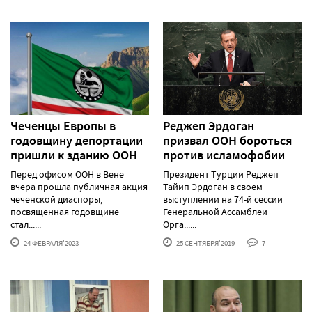
Чеченцы Европы в
Реджеп Эрдоган
годовщину депортации
призвал ООН бороться
пришли к зданию ООН
против исламофобии
Перед офисом ООН в Вене
Президент Турции Реджеп
вчера прошла публичная акция
Тайип Эрдоган в своем
чеченской диаспоры,
выступлении на 74-й сессии
посвященная годовщине
Генеральной Ассамблеи
стал......
Орга......
24 ФЕВРАЛЯ'2023
25 СЕНТЯБРЯ'2019
7