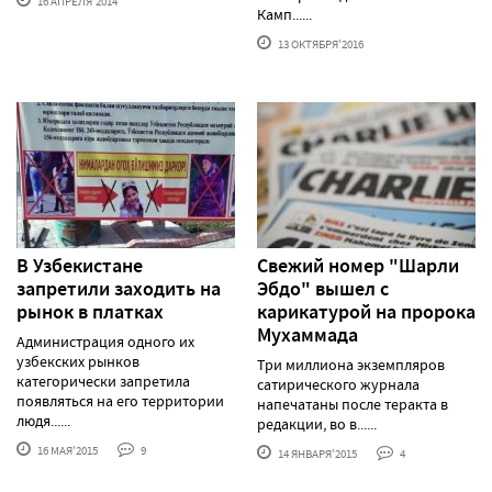
16 АПРЕЛЯ'2014
Камп......
13 ОКТЯБРЯ'2016
В Узбекистане
Свежий номер "Шарли
запретили заходить на
Эбдо" вышел с
рынок в платках
карикатурой на пророка
Мухаммада
Администрация одного их
узбекских рынков
Три миллиона экземпляров
категорически запретила
сатирического журнала
появляться на его территории
напечатаны после теракта в
людя......
редакции, во в......
16 МАЯ'2015
9
14 ЯНВАРЯ'2015
4