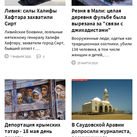
Ливия: силы Халифы
Резня в Мали: целая
Хафтара захватили
деревня фульбе была
Сирт
вырезана за "связи с
джихадистами"
Ливийские боевики, лояльные
мятежному генералу Халифе
Вооруженные люди, одетые как
Хафтару, захватили город Сирт,
традиционных охотники, убили
бывший оплот г......
134 человека, в том числе
женщин и детей,......
7 ЯНВАРЯ'2020
3
25 МАРТА'2019
Депортация крымских
В Саудовской Аравии
татар - 18 мая день
допросили журналиста,