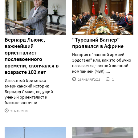
Бернард Льюис,
"Турецкий Вагнер"
важнейший
проявился в Африне
ориенталист
История с "частной армией
послевоенного
Эрдогана" или, как это обычно
времени, скончался в
называется, частной военной
возрасте 102 лет
компанией (ЧВК)......
25 ЯНВАРЯ'2018
1
Известный британско-
американский историк
Бернард Льюис, ведущий
ученый ориенталист и
ближневосточни......
21 МАЯ'2018