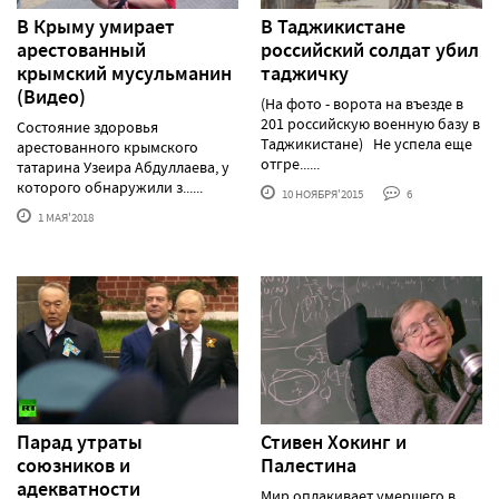
В Крыму умирает
В Таджикистане
арестованный
российский солдат убил
крымский мусульманин
таджичку
(Видео)
(На фото - ворота на въезде в
201 российскую военную базу в
Состояние здоровья
Таджикистане) Не успела еще
арестованного крымского
отгре......
татарина Узеира Абдуллаева, у
которого обнаружили з......
10 НОЯБРЯ'2015
6
1 МАЯ'2018
Парад утраты
Стивен Хокинг и
союзников и
Палестина
адекватности
Мир оплакивает умершего в