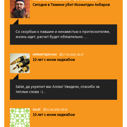
Сегодня в Тюмени убит Исомитдин Акбаров
Со скорбью к павшим и ненавестью к притеснителям,
жизнь идет, расчет будет обязательно. ...
ИКРАМУТДИН ХАН
17.04.2025, 00:27
10 лет с моим хиджабом
Salat, да укрепит вас Аллаx! Увидели, спасибо за
теплые слова :-)...
SALAT
11.04.2025, 09:02
10 лет с моим хиджабом