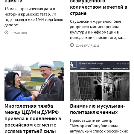
памяти
возмущенного
количеством мечетей в
18 мая – трагическая дата в
стране
истории крымских татар. 74
года назад в мае 1944 года было
Саудовский журналист был
депорт......
допрошен министерством
культуры и информации в
18 МАЯ'2018
понедельник, после того, ка......
21 ФЕВРАЛЯ'2018
Многолетняя тяжба
Вниманию мусульман-
между ЦДУМ и ДУМРФ
политзаключенных
привела к появлению в
Правозащитный центр
российском сегменте
"Мемориал" опубликовал
ислама третьей силы
актуальный список российских