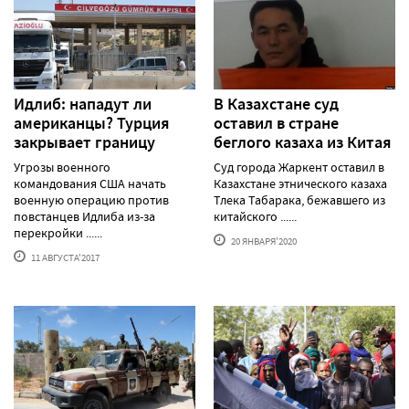
Идлиб: нападут ли
В Казахстане суд
американцы? Турция
оставил в стране
закрывает границу
беглого казаха из Китая
Угрозы военного
Суд города Жаркент оставил в
командования США начать
Казахстане этнического казаха
военную операцию против
Тлека Табарака, бежавшего из
повстанцев Идлиба из-за
китайского ......
перекройки ......
20 ЯНВАРЯ'2020
11 АВГУСТА'2017