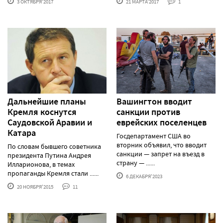
3 ОКТЯБРЯ'2017
21 МАРТА'2017
1
Дальнейшие планы
Вашингтон вводит
Кремля коснутся
санкции против
Саудовской Аравии и
еврейских поселенцев
Катара
Госдепартамент США во
вторник объявил, что вводит
По словам бывшего советника
санкции — запрет на въезд в
президента Путина Андрея
страну — ......
Илларионова, в темах
пропаганды Кремля стали ......
6 ДЕКАБРЯ'2023
20 НОЯБРЯ'2015
11