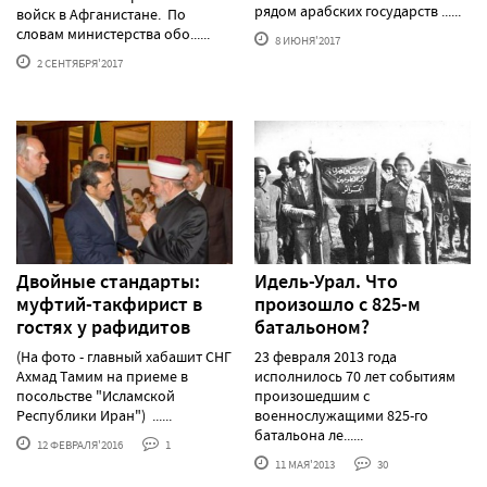
рядом арабских государств ......
войск в Афганистане. По
словам министерства обо......
8 ИЮНЯ'2017
2 СЕНТЯБРЯ'2017
Двойные стандарты:
Идель-Урал. Что
муфтий-такфирист в
произошло с 825-м
гостях у рафидитов
батальоном?
(На фото - главный хабашит СНГ
23 февраля 2013 года
Ахмад Тамим на приеме в
исполнилось 70 лет событиям
посольстве "Исламской
произошедшим с
Республики Иран") ......
военнослужащими 825-го
батальона ле......
12 ФЕВРАЛЯ'2016
1
11 МАЯ'2013
30