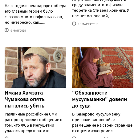
среду знаменитого физика-
На сегодняшнем параде победы
теоретика Стивена Хокинга. У
его главным героем было
нас нет оснований, ......
сказано много пафосных слов,
но интересно, как......
15 МАРТА'2018
9 МАЯ'2019
Имама Хамзата
"Обязанности
Чумакова опять
мусульманки" довели
пытались убить
до суда
Различные российские СМИ
В Кемерово мусульманку
распространили сообщение о
признали виновной за
том, что ФСБ в Ингушетии
размещение на своей странице
удалось предотвратить ......
в соцсети «экстремис......