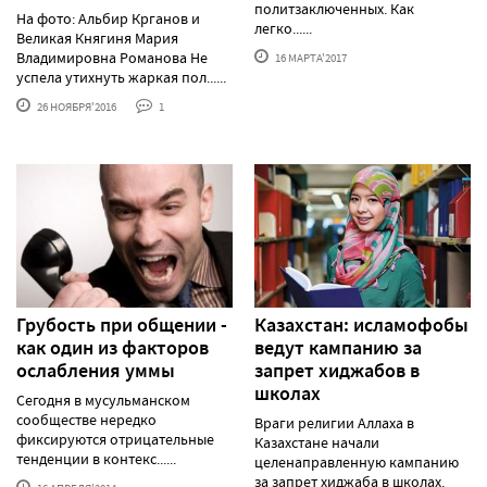
политзаключенных. Как
На фото: Альбир Крганов и
легко......
Великая Княгиня Мария
Владимировна Романова Не
16 МАРТА'2017
успела утихнуть жаркая пол......
26 НОЯБРЯ'2016
1
Грубость при общении -
Казахстан: исламофобы
как один из факторов
ведут кампанию за
ослабления уммы
запрет хиджабов в
школах
Сегодня в мусульманском
сообществе нередко
Враги религии Аллаха в
фиксируются отрицательные
Казахстане начали
тенденции в контекс......
целенаправленную кампанию
за запрет хиджаба в школах.