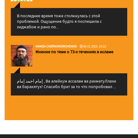
В последнее время тоже столкнулась с этой
проблемой. Ощущение будто я поспешила с
хиджабом и рано по...
HAMZA CHERNOMORCHENKO
30.01.2025, 15:22
Мнение по теме о 73-х течениях в исламе
إمام احمد إمام , Ва алейкум ассалам ва рахматуЛлахи
ва баракятух! Спасибо брат за то что попробовал ...