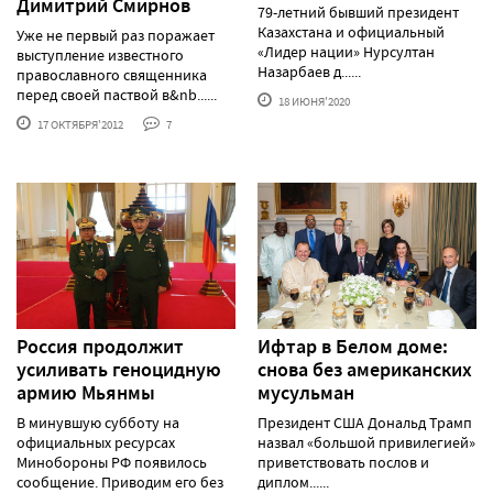
Димитрий Смирнов
79-летний бывший президент
Казахстана и официальный
Уже не первый раз поражает
«Лидер нации» Нурсултан
выступление известного
Назарбаев д......
православного священника
перед своей паствой в&nb......
18 ИЮНЯ'2020
17 ОКТЯБРЯ'2012
7
Россия продолжит
Ифтар в Белом доме:
усиливать геноцидную
снова без американских
армию Мьянмы
мусульман
В минувшую субботу на
Президент США Дональд Трамп
официальных ресурсах
назвал «большой привилегией»
Минобороны РФ появилось
приветствовать послов и
сообщение. Приводим его без
диплом......