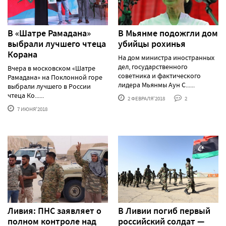
В «Шатре Рамадана»
В Мьянме подожгли дом
выбрали лучшего чтеца
убийцы рохинья
Корана
На дом министра иностранных
дел, государственного
Вчера в московском «Шатре
советника и фактического
Рамадана» на Поклонной горе
лидера Мьянмы Аун С......
выбрали лучшего в России
чтеца Ко......
2 ФЕВРАЛЯ'2018
2
7 ИЮНЯ'2018
Ливия: ПНС заявляет о
В Ливии погиб первый
полном контроле над
российский солдат —