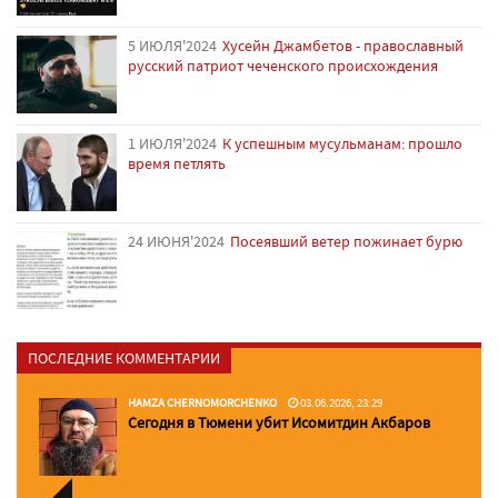
5 ИЮЛЯ'2024
Хусейн Джамбетов - православный
русский патриот чеченского происхождения
1 ИЮЛЯ'2024
К успешным мусульманам: прошло
время петлять
24 ИЮНЯ'2024
Посеявший ветер пожинает бурю
ПОСЛЕДНИЕ КОММЕНТАРИИ
HAMZA CHERNOMORCHENKO
03.06.2026, 23:29
Сегодня в Тюмени убит Исомитдин Акбаров