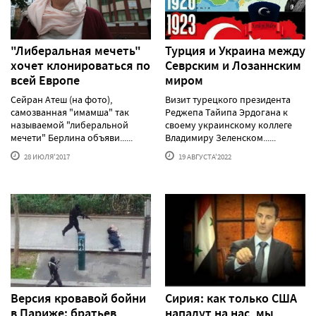
"Либеральная мечеть"
Турция и Украина между
хочет клонироваться по
Севрским и Лозаннским
всей Европе
миром
Сейран Атеш (на фото),
Визит турецкого президента
самозванная "имамша" так
Реджепа Тайипа Эрдогана к
называемой "либеральной
своему украинскому коллеге
мечети" Берлина объяви......
Владимиру Зеленском......
28 ИЮЛЯ'2017
19 АВГУСТА'2022
Версия кровавой бойни
Сирия: как только США
в Париже: братьев
нападут на нас, мы