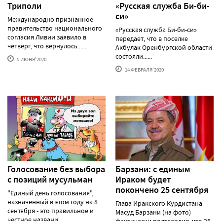
Триполи
«Русская служба Би-би-
си»
Международно признанное
правительство национального
«Русская служба Би-би-си»
согласия Ливии заявило в
передает, что в поселке
четверг, что вернулось......
Акбулак Оренбургской области
состояли......
5 ИЮНЯ'2020
14 ФЕВРАЛЯ'2020
Голосование без выбора
Барзани: с единым
с позиций мусульман
Ираком будет
покончено 25 сентября
"Единый день голосования",
назначенный в этом году на 8
Глава Иракского Курдистана
сентября - это правильное и
Масуд Барзани (на фото)
честное названи......
фактически подтвердил, что 25