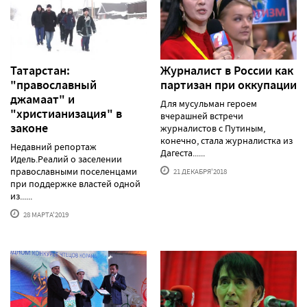
Татарстан:
Журналист в России как
"православный
партизан при оккупации
джамаат" и
Для мусульман героем
"христианизация" в
вчерашней встречи
законе
журналистов с Путиным,
конечно, стала журналистка из
Недавний репортаж
Дагеста......
Идель.Реалий о заселении
православными поселенцами
21 ДЕКАБРЯ'2018
при поддержке властей одной
из......
28 МАРТА'2019