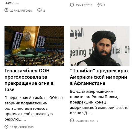
изме......
15 МАЯ'2019
1
22 ЯНВАРЯ'2018
2
Генассамблея ООН
"Талибан" предрек крах
проголосовала за
Американской империи
прекращение огня в
в Афганистане
Газе
Вслед за американским
политиком Роном Полом,
Генеральная Ассамблея ООН во
предрекшим конец
вторник подавляющим
американской империи в свете
большинством голосов
планов Д......
приняла необязывающую
резолюц......
25 АВГУСТА'2017
13 ДЕКАБРЯ'2023