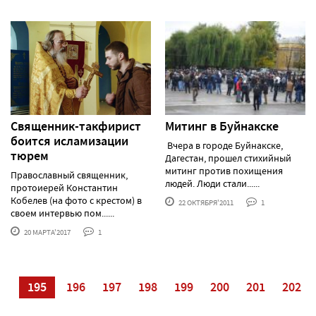
Священник-такфирист
Митинг в Буйнакске
боится исламизации
Вчера в городе Буйнакске,
тюрем
Дагестан, прошел стихийный
митинг против похищения
Православный священник,
людей. Люди стали......
протоиерей Константин
Кобелев (на фото с крестом) в
22 ОКТЯБРЯ'2011
1
своем интервью пом......
20 МАРТА'2017
1
94
195
196
197
198
199
200
201
202