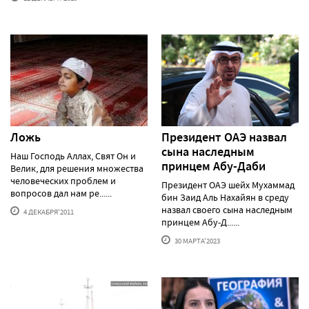
Ложь
Президент ОАЭ назвал
сына наследным
Наш Господь Аллах, Свят Он и
принцем Абу-Даби
Велик, для решения множества
человеческих проблем и
Президент ОАЭ шейх Мухаммад
вопросов дал нам ре......
бин Заид Аль Нахайян в среду
назвал своего сына наследным
4 ДЕКАБРЯ'2011
принцем Абу-Д......
30 МАРТА'2023