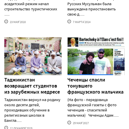
асадитский режим начал
Русских Мусульман была
строительство туристических
вынуждена приостановить
......
свою д......
23 МАЯ'2018
7 МАРТА'2014
Таджикистан
Чеченцы спасли
возвращает студентов
тонувшего
из зарубежных медресе
французского мальчика
Таджикистан вернул на родину
(На фото - передовица
около десяти детей,
французской газеты с фото
проходивших обучение в
чеченцев - спасителей
религиозных школах в
мальчика) Чеченцы Адам......
Бангла......
29 МАЯ'2017
12 ДЕКАБРЯ'2019