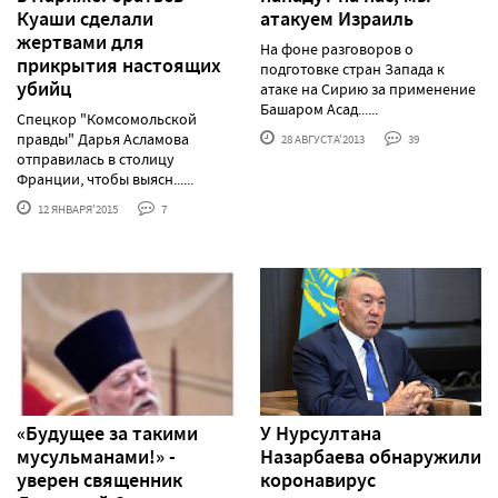
Куаши сделали
атакуем Израиль
жертвами для
На фоне разговоров о
прикрытия настоящих
подготовке стран Запада к
убийц
атаке на Сирию за применение
Башаром Асад......
Спецкор "Комсомольской
правды" Дарья Асламова
28 АВГУСТА'2013
39
отправилась в столицу
Франции, чтобы выясн......
12 ЯНВАРЯ'2015
7
«Будущее за такими
У Нурсултана
мусульманами!» -
Назарбаева обнаружили
уверен священник
коронавирус