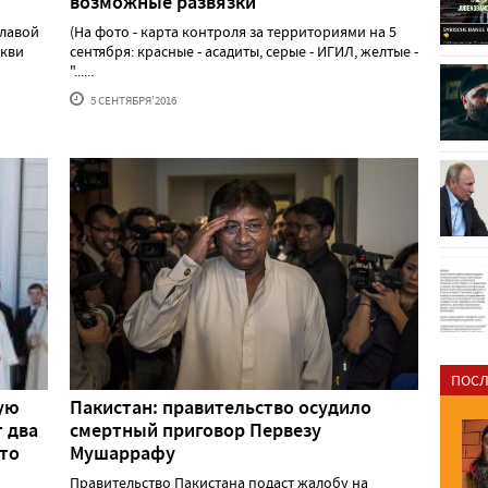
возможные развязки
главой
(На фото - карта контроля за территориями на 5
ркви
сентября: красные - асадиты, серые - ИГИЛ, желтые -
"......
5 СЕНТЯБРЯ'2016
ПОСЛ
кую
Пакистан: правительство осудило
т два
смертный приговор Первезу
что
Мушаррафу
Правительство Пакистана подаст жалобу на