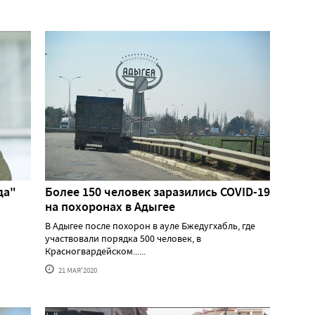
да"
Более 150 человек заразились COVID-19
на похоронах в Адыгее
В Адыгее после похорон в ауле Бжедугхабль, где
участвовали порядка 500 человек, в
Красногвардейском......
21 МАЯ'2020