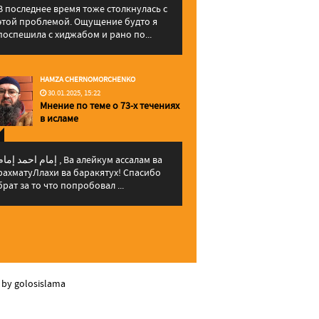
В последнее время тоже столкнулась с
этой проблемой. Ощущение будто я
поспешила с хиджабом и рано по...
HAMZA CHERNOMORCHENKO
30.01.2025, 15:22
Мнение по теме о 73-х течениях
в исламе
إمام احمد إما , Ва алейкум ассалам ва
рахматуЛлахи ва баракятух! Спасибо
брат за то что попробовал ...
 by golosislama