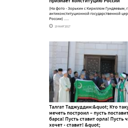
признает конституцию России
(На фото - Зорькин с Кириллом Гундяевым, 
антиконституционной государственной це
России) ......
19 МАЯ'2017
Талгат Таджуддин:&quot; Кто та
мечеть построил – пусть постави
барса! Пусть ставит орла! Пусть 
хочет - ставит! &quot;