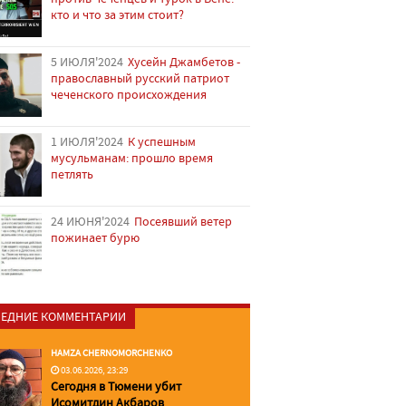
кто и что за этим стоит?
5 ИЮЛЯ'2024
Хусейн Джамбетов -
православный русский патриот
чеченского происхождения
1 ИЮЛЯ'2024
К успешным
мусульманам: прошло время
петлять
24 ИЮНЯ'2024
Посеявший ветер
пожинает бурю
ЕДНИЕ КОММЕНТАРИИ
HAMZA CHERNOMORCHENKO
03.06.2026, 23:29
Сегодня в Тюмени убит
Исомитдин Акбаров