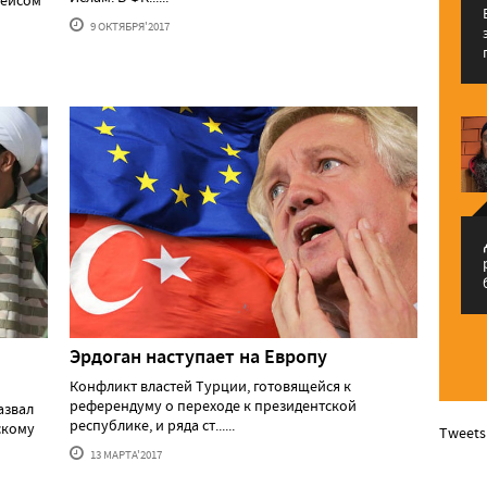
рейсом
9 ОКТЯБРЯ'2017
م
Эрдоган наступает на Европу
Конфликт властей Турции, готовящейся к
референдуму о переходе к президентской
азвал
республике, и ряда ст......
скому
Tweets
13 МАРТА'2017