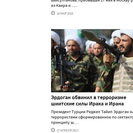
Байсултанова, прибывшая 17 мая в Москву 
из Каира и ......
18 МАЯ'2018
Эрдоган обвинил в терроризме
шиитские силы Ирака и Ирана
Президент Турции Реджеп Тайип Эрдоган н
террористами сформированное по сектант
принципу ш......
27 АПРЕЛЯ'2017