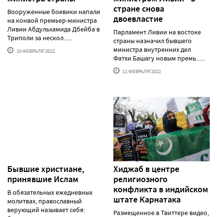
стране снова
Вооруженные боевики напали
двоевластие
на конвой премьер-министра
Ливии Абдульхамида Дбейба в
Парламент Ливии на востоке
Триполи за нескол......
страны назначил бывшего
министра внутренних дел
10 ФЕВРАЛЯ'2022
Фатхи Башагу новым премь......
11 ФЕВРАЛЯ'2022
Бывшие христиане,
Хиджаб в центре
принявшие Ислам
религиозного
конфликта в индийском
В обязательных ежедневных
штате Карнатака
молитвах, православный
верующий называет себя:
Размещенное в Твиттере видео,