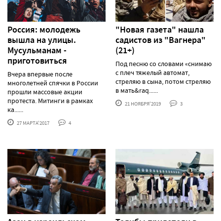
Россия: молодежь
"Новая газета" нашла
вышла на улицы.
садистов из "Вагнера"
Мусульманам -
(21+)
приготовиться
Под песню со словами «снимаю
с плеч тяжелый автомат,
Вчера впервые после
стреляю в сына, потом стреляю
многолетней спячки в России
в мать&raq......
прошли массовые акции
протеста. Митинги в рамках
21 НОЯБРЯ'2019
3
ка......
27 МАРТА'2017
4