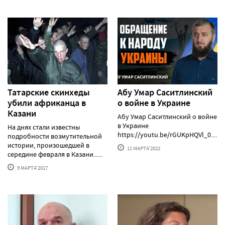
Татарские скинхеды
Абу Умар Саситлинский
убили африканца в
о войне в Украине
Казани
Абу Умар Саситлинский о войне
в Украине
На днях стали известны
https://youtu.be/rGUKpHQVl_0......
подробности возмутительной
истории, произошедшей в
11 МАРТА'2022
середине февраля в Казани......
9 МАРТА'2017