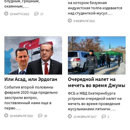
блудным, грешным,
на котором безумная
окаянным,......
индуистская толпа издевается
над студенткой-мусул......
23 МАРТА'2012
17
9 ФЕВРАЛЯ'2022
Или Асад, или Эрдоган
Очередной налет на
мечеть во время Джумы
События второй половины
февраля 2020 года предельно
ФСБ и МВД Екатеринбурга
заострили вопрос,
устроили очередной налет на
поставленный нами еще в
мечеть во время проведения
перво......
мусульманами пятничн......
28 ФЕВРАЛЯ'2020
30
10 ФЕВРАЛЯ'2017
2