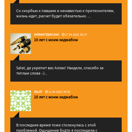
Со скорбью к павшим и ненавестью к притеснителям,
жизнь идет, расчет будет обязательно. ...
ИКРАМУТДИН ХАН
17.04.2025, 00:27
10 лет с моим хиджабом
Salat, да укрепит вас Аллаx! Увидели, спасибо за
теплые слова :-)...
SALAT
11.04.2025, 09:02
10 лет с моим хиджабом
В последнее время тоже столкнулась с этой
проблемой. Ощущение будто я поспешила с