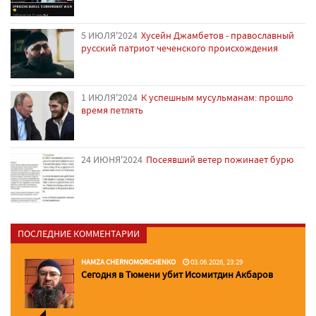
5 ИЮЛЯ'2024
Хусейн Джамбетов - православный
русский патриот чеченского происхождения
1 ИЮЛЯ'2024
К успешным мусульманам: прошло
время петлять
24 ИЮНЯ'2024
Посеявший ветер пожинает бурю
ПОСЛЕДНИЕ КОММЕНТАРИИ
HAMZA CHERNOMORCHENKO
03.06.2026, 23:29
Сегодня в Тюмени убит Исомитдин Акбаров