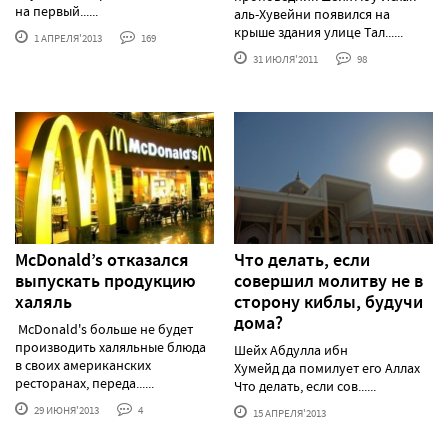
на первый......
аль-Хувейни появился на
крыше здания улице Тал......
1 АПРЕЛЯ'2013
169
31 ИЮЛЯ'2011
98
McDonald’s отказался
Что делать, если
выпускать продукцию
совершил молитву не в
халяль
сторону киблы, будучи
дома?
McDonald's больше не будет
производить халяльные блюда
Шейх Абдулла ибн
в своих американских
Хумейд да помилует его Аллах
ресторанах, переда......
Что делать, если сов......
29 ИЮНЯ'2013
4
15 АПРЕЛЯ'2013