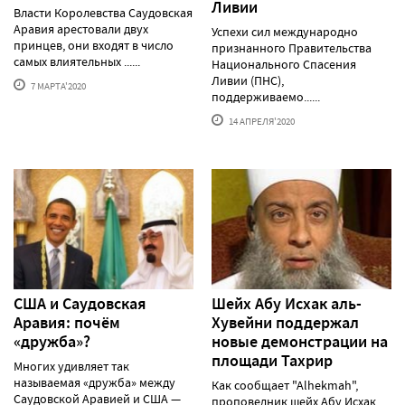
Ливии
Власти Королевства Саудовская
Аравия арестовали двух
Успехи сил международно
принцев, они входят в число
признанного Правительства
самых влиятельных ......
Национального Спасения
Ливии (ПНС),
7 МАРТА'2020
поддерживаемо......
14 АПРЕЛЯ'2020
США и Саудовская
Шейх Абу Исхак аль-
Аравия: почём
Хувейни поддержал
«дружба»?
новые демонстрации на
площади Тахрир
Многих удивляет так
называемая «дружба» между
Как сообщает "Аlhekmah",
Саудовской Аравией и США —
проповедник шейх Абу Исхак