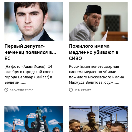
Первый депутат-
Пожилого имама
чеченец появился в...
медленно убивают в
ЕС
СИЗО
(На фото - Адам Исаев) 14
Российская пенетециарная
октября в городской совет
система медленно убивает
города Берлаар (Berlaar) в
пожилого московского имама
Бельгии ......
Махмуда Велитова, осуж......
18 ОКТЯБРЯ'2016
12 МАЯ'2017