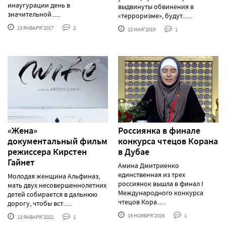
инаугурации день в
выдвинуты обвинения в
значительной......
«терроризме», будут......
23 ЯНВАРЯ'2017
2
22 МАЯ'2019
1
«Жена»
Россиянка в финале
документальный фильм
конкурса чтецов Корана
режиссера Кирстен
в Дубае
Гайнет
Амина Дмитриенко
единственная из трех
Молодая женщина Альфиназ,
россиянок вышла в финал I
мать двух несовершеннолетних
Международного конкурса
детей собирается в дальнюю
чтецов Кора......
дорогу, чтобы вст......
19 НОЯБРЯ'2016
1
13 ЯНВАРЯ'2022
1