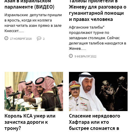
Азан в израильском
Талибы прилетели в
парламенте (ВИДЕО)
Женеву для разговора о
гуманитарной помощи
Израильские депутаты пришли
и правах человека
в ярость, когда их коллега
начал читать азан прямо в зале
Афганские талибы*
Кнессет......
продолжают турне по
западным столицам. Сейчас
17 НОЯБРЯ'2016
2
делегация талибов находится в
Женев......
9 ФЕВРАЛЯ'2022
Король КСА умер или
Спасение нерядового
зачистка дороги к
Хафтара или кто
трону?
быстрее сломается в