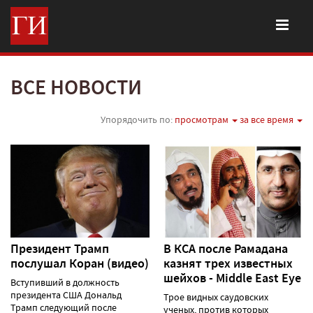
ВСЕ НОВОСТИ
Упорядочить по:
просмотрам
за все время
Президент Трамп
В КСА после Рамадана
послушал Коран (видео)
казнят трех известных
шейхов - Middle East Eye
Вступивший в должность
президента США Дональд
Трое видных саудовских
Трамп следующий после
ученых, против которых