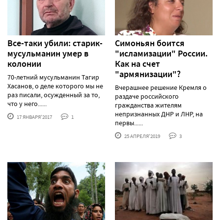
Все-таки убили: старик-
Симоньян боится
мусульманин умер в
"исламизации" России.
колонии
Как на счет
"армянизации"?
70-летний мусульманин Тагир
Хасанов, о деле которого мы не
Вчерашнее решение Кремля о
раз писали, осужденный за то,
раздаче российского
что у него......
гражданства жителям
непризнанных ДНР и ЛНР, на
17 ЯНВАРЯ'2017
1
первы......
25 АПРЕЛЯ'2019
3