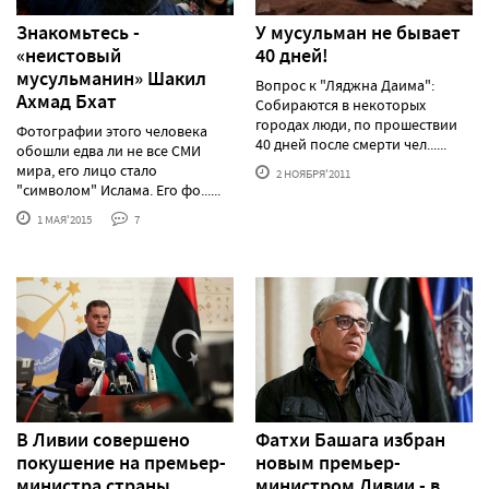
Знакомьтесь -
У мусульман не бывает
«неистовый
40 дней!
мусульманин» Шакил
Вопрос к "Ляджна Даима":
Ахмад Бхат
Собираются в некоторых
городах люди, по прошествии
Фотографии этого человека
40 дней после смерти чел......
обошли едва ли не все СМИ
мира, его лицо стало
2 НОЯБРЯ'2011
"символом" Ислама. Его фо......
1 МАЯ'2015
7
В Ливии совершено
Фатхи Башага избран
покушение на премьер-
новым премьер-
министра страны
министром Ливии - в