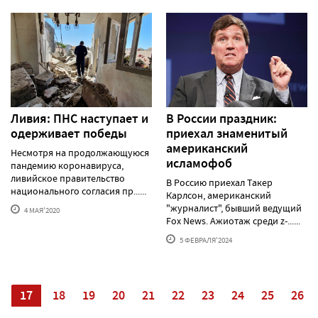
Ливия: ПНС наступает и
В России праздник:
одерживает победы
приехал знаменитый
американский
Несмотря на продолжающуюся
исламофоб
пандемию коронавируса,
ливийское правительство
В Россию приехал Такер
национального согласия пр......
Карлсон, американский
"журналист", бывший ведущий
4 МАЯ'2020
Fox News. Ажиотаж среди z-......
5 ФЕВРАЛЯ'2024
6
17
18
19
20
21
22
23
24
25
26