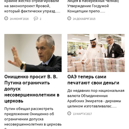
крайне жестко отреагировали
лицея в Набережных Челнах)
на законопроект Яровой,
Утверждение Госдумой
который фактически упразд......
Концепции препо......
24 ИЮНЯ'2016
2
24 ДЕКАБРЯ'2015
Онищенко просит В. В.
ОАЭ теперь сами
Путина ограничить
печатают свои деньги
допуск
До недавних пор национальная
несовершеннолетним в
валюта Объединенных
церковь
Арабских Эмиратов - дирхамы
целиком изготавливалас......
Путин обещал рассмотреть
предложение Онищенко об
13 МАРТА'2017
ограничении допуска
несовершеннолетних в церковь