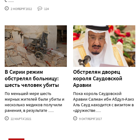
С ......
2 НОЯБРЯ'2012
124
В Сирии режим
Обстрелян дворец
обстрелял больницу:
короля Саудовской
шесть человек убиты
Аравии
По меньшей мере шесть
Пока король Саудовской
мирных жителей были убиты и
Аравии Салман ибн Абдул-Азиз
несколько медиков получили
Аль Сауд находится с визитом в
ранения, в результате ......
«дружестве......
22 МАРТА'2021
9 ОКТЯБРЯ'2017