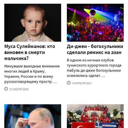
Муса Сулейманов: кто
Ди-джеи - богохульники
виновен в смерти
сделали ремикс на азан
мальчика?
В одном из ночных клубов
тунисского курортного города
Минувшие выходные внимание
Набуль ди-джеи богохульники
многих людей в Крыму,
осмелились сделат......
Украине, России и по всему
русскоговорящему простр......
5 АПРЕЛЯ'2017
27 ИЮЛЯ'2020