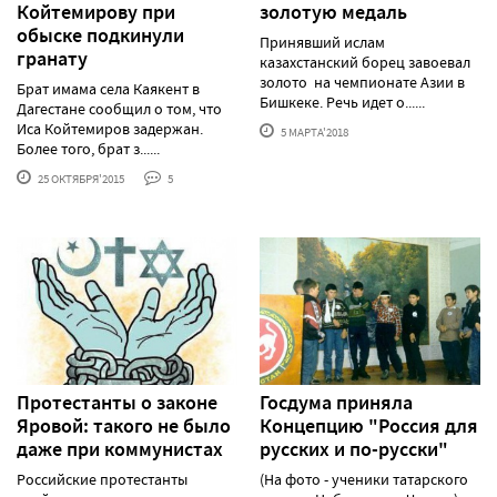
Койтемирову при
золотую медаль
обыске подкинули
Принявший ислам
гранату
казахстанский борец завоевал
золото на чемпионате Азии в
Брат имама села Каякент в
Бишкеке. Речь идет о......
Дагестане сообщил о том, что
Иса Койтемиров задержан.
5 МАРТА'2018
Более того, брат з......
25 ОКТЯБРЯ'2015
5
Протестанты о законе
Госдума приняла
Яровой: такого не было
Концепцию "Россия для
даже при коммунистах
русских и по-русски"
Российские протестанты
(На фото - ученики татарского