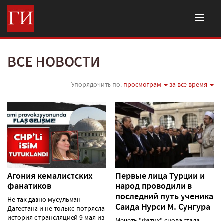
ВСЕ НОВОСТИ
Упорядочить по:
просмотрам
за все время
Агония кемалистских
Первые лица Турции и
фанатиков
народ проводили в
последний путь ученика
Не так давно мусульман
Саида Нурси М. Сунгура
Дагестана и не только потрясла
история с трансляцией 9 мая из
Мечеть "Фатих" снова стала