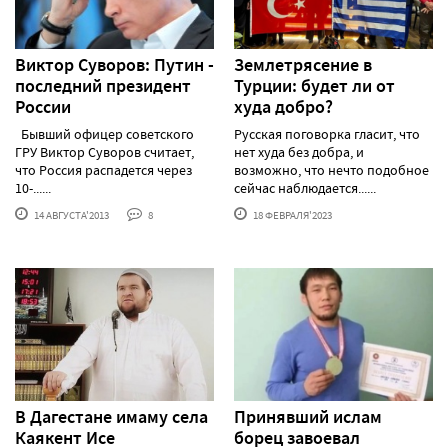
Виктор Суворов: Путин -
Землетрясение в
последний президент
Турции: будет ли от
России
худа добро?
Бывший офицер советского
Русская поговорка гласит, что
ГРУ Виктор Суворов считает,
нет худа без добра, и
что Россия распадется через
возможно, что нечто подобное
10-......
сейчас наблюдается......
14 АВГУСТА'2013
8
18 ФЕВРАЛЯ'2023
В Дагестане имаму села
Принявший ислам
Каякент Исе
борец завоевал