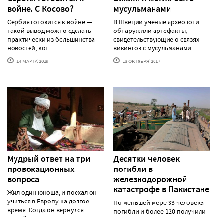
войне. С Косово?
мусульманами
Сербия готовится к войне —
В Швеции учёные археологи
такой вывод можно сделать
обнаружили артефакты,
практически из большинства
свидетельствующие о связях
новостей, кот......
викингов с мусульманами.......
14 МАРТА'2019
13 ОКТЯБРЯ'2017
Мудрый ответ на три
Десятки человек
провокационных
погибли в
вопроса
железнодорожной
катастрофе в Пакистане
Жил один юноша, и поехал он
учиться в Европу на долгое
По меньшей мере 33 человека
время. Когда он вернулся
погибли и более 120 получили