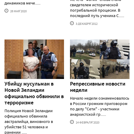
динамиков мече......
свидетелем исторической
погребальной процесии. В
26 МАЯ'2020
последний путь ученика С......
3 ДЕКАБРЯ'2012
Убийцу мусульман в
Репрессивные новости
Новой Зеландии
недели
официально обвинили в
Начало недели ознаменовалось
терроризме
в России громким приговором
по делу "Сети" - участники
Полиция Новой Зеландии
анархистской гр......
официально обвинила
австралийца, виновного в
14 ФЕВРАЛЯ'2020
убийстве 51 человека и
ранении ......