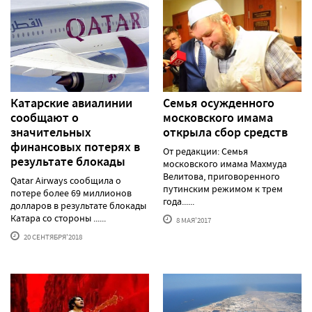
Катарские авиалинии
Семья осужденного
сообщают о
московского имама
значительных
открыла сбор средств
финансовых потерях в
От редакции: Семья
результате блокады
московского имама Махмуда
Велитова, приговоренного
Qatar Airways сообщила о
путинским режимом к трем
потере более 69 миллионов
года......
долларов в результате блокады
Катара со стороны ......
8 МАЯ'2017
20 СЕНТЯБРЯ'2018