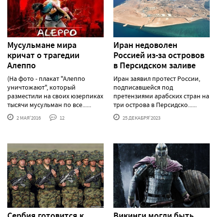
Мусульмане мира
Иран недоволен
кричат о трагедии
Россией из-за островов
Алеппо
в Персидском заливе
(На фото - плакат "Алеппо
Иран заявил протест России,
уничтожают", который
подписавшейся под
разместили на своих юзерпиках
претензиями арабских стран на
тысячи мусульман по все......
три острова в Персидско......
2 МАЯ'2016
12
25 ДЕКАБРЯ'2023
Сербия готовится к
Викинги могли быть