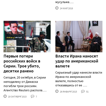
мусульма......
24 МАЯ'2018
Первые потери
Власти Ирана наносят
российских войск в
удар по американской
Сирии. Трое убито,
валюте
десятки ранено
Серьезный удар нанесли власти
Ирана по американской
Сегодня, 20 октября, в Сирии
валюте, полностью
неподалеку от Дамаска
отказавшись от ее ......
погибли трое россиян.
Агентство Reuters распола......
26 ЯНВАРЯ'2015
51
20 ОКТЯБРЯ'2015
7