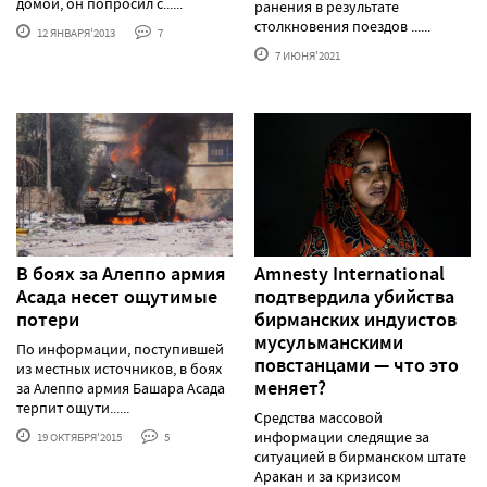
домой, он попросил с......
ранения в результате
столкновения поездов ......
12 ЯНВАРЯ'2013
7
7 ИЮНЯ'2021
В боях за Алеппо армия
Amnesty International
Асада несет ощутимые
подтвердила убийства
потери
бирманских индуистов
мусульманскими
По информации, поступившей
повстанцами — что это
из местных источников, в боях
меняет?
за Алеппо армия Башара Асада
терпит ощути......
Средства массовой
информации следящие за
19 ОКТЯБРЯ'2015
5
ситуацией в бирманском штате
Аракан и за кризисом