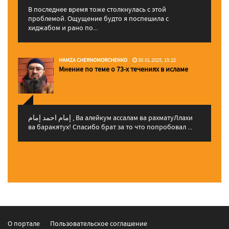
В последнее время тоже столкнулась с этой
проблемой. Ощущение будто я поспешила с
хиджабом и рано по...
HAMZA CHERNOMORCHENKO
30.01.2025, 15:22
Мнение по теме о 73-х течениях в исламе
إمام احمد إمام , Ва алейкум ассалам ва рахматуЛлахи
ва баракятух! Спасибо брат за то что попробовал ...
О портале
Пользовательское соглашение