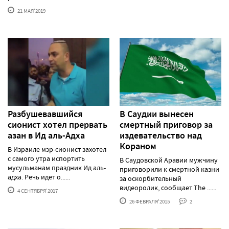
21 МАЯ'2019
Разбушевавшийся
В Саудии вынесен
сионист хотел прервать
смертный приговор за
азан в Ид аль-Адха
издевательство над
Кораном
В Израиле мэр-сионист захотел
с самого утра испортить
В Саудовской Аравии мужчину
мусульманам праздник Ид аль-
приговорили к смертной казни
адха. Речь идет о......
за оскорбительный
видеоролик, сообщает The ......
4 СЕНТЯБРЯ'2017
26 ФЕВРАЛЯ'2015
2