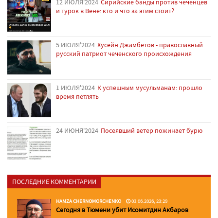
12 ИЮЛЯ'2024
Сирийские банды против чеченцев
и турок в Вене: кто и что за этим стоит?
5 ИЮЛЯ'2024
Хусейн Джамбетов - православный
русский патриот чеченского происхождения
1 ИЮЛЯ'2024
К успешным мусульманам: прошло
время петлять
24 ИЮНЯ'2024
Посеявший ветер пожинает бурю
ПОСЛЕДНИЕ КОММЕНТАРИИ
HAMZA CHERNOMORCHENKO
03.06.2026, 23:29
Сегодня в Тюмени убит Исомитдин Акбаров