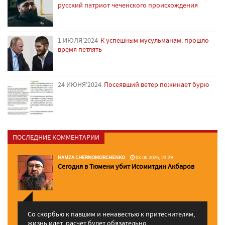
русский патриот чеченского происхождения
1 ИЮЛЯ'2024
К успешным мусульманам: прошло
время петлять
24 ИЮНЯ'2024
Посеявший ветер пожинает бурю
ПОСЛЕДНИЕ КОММЕНТАРИИ
HAMZA CHERNOMORCHENKO
03.06.2026, 23:29
Сегодня в Тюмени убит Исомитдин Акбаров
Со скорбью к павшим и ненавестью к притеснителям,
жизнь идет, расчет будет обязательно. ...