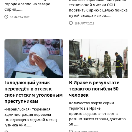
городе Алеппо на севере
технической миссии ООН
Сирии,......
посетить Сирию с целью поиска
путей выхода из кри......
18 МАРТА'2012
18 МАРТА'2012
Голодающий узник
В Ираке в результате
переведён в отсек к
терактов погибли 50
сионистским уголовным
человек
преступникам
Количество жертв серии
терактов в Ираке,
«Израильская» тюремная
произошедших в четверг в
администрация перевела
разных частях страны, достигло
голодающего седьмой месяц
50 ......
узника Айм......