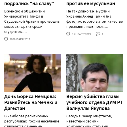
подрались "на славу"
против ее мусульман
В женском общежитии
Не так давно т.н. муфтий
Университета Таифа в
Украины Ахмед Тамим (на
Саудовской Аравии произошла
фото), которого в этом качестве
массовая драка среди
признают лишь посл......
студенток......
9 ЯНВАРЯ'2019
1
10 ЯНВАРЯ'2017
Дочь Бориса Немцова:
Версия убийства главы
Равняйтесь на Чечню и
учебного отдела ДУМ РТ
Дагестан
Валиуллы Якупова
В наиболее религиозных
Сегодня Ленар Мифтахов,
республиках России население
известный своими
отличается отменным
критическими статьями,