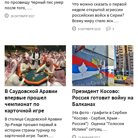
по прозвищу Черный пес умер
Что можно сказать о первой
после того, ......
неделе открытой агрессии
российских войск в Сирии?
26 ОКТЯБРЯ'2017
Всему миру стало ясн......
9 ОКТЯБРЯ'2015
5
В Саудовской Аравии
Президент Косово:
впервые прошел
Россия готовит войну на
чемпионат по
Балканах
карточной игре
(На фото - графити в Сербии
"Косово - Сербия, Крым -
В столице Саудовской Аравии
Россия") Оценка "Голосом
Эр-Рияде прошел первый в
Ислама" ситуац......
истории страны турнир по
карточной игре. Тысяч......
23 ЯНВАРЯ'2017