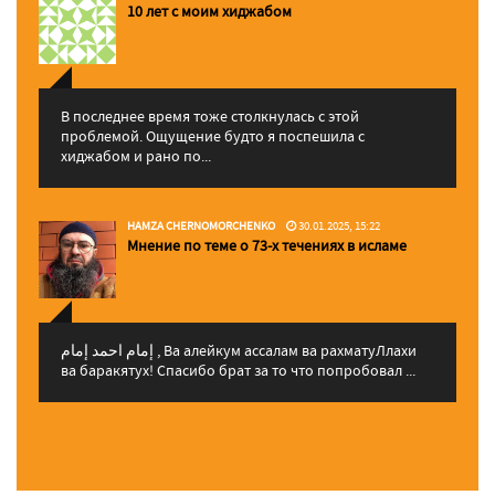
10 лет с моим хиджабом
В последнее время тоже столкнулась с этой
проблемой. Ощущение будто я поспешила с
хиджабом и рано по...
HAMZA CHERNOMORCHENKO
30.01.2025, 15:22
Мнение по теме о 73-х течениях в исламе
إمام احمد إمام , Ва алейкум ассалам ва рахматуЛлахи
ва баракятух! Спасибо брат за то что попробовал ...