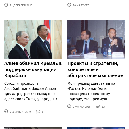
21 ДЕКАБРЯ'2018
10 МАЯ'2017
Алиев обвинил Кремль в
Проекты и стратегии,
поддержке оккупации
конкретное и
Карабаха
абстрактное мышление
Сегодня президент
Моя предыдущая статья на
Азербайджана Ильхам Алиев
«Голосе Ислама» была
сделал ряд резких выпадов в
посвящена проектному
адрес своих "международных
подходу, его преимущ......
......
2 МАРТА'2018
13
7 ОКТЯБРЯ'2016
6