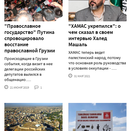
"Православное
"ХАМАС укрепился": о
государство" Путина
чем сказал в своем
спровоцировало
интервью Халед
восстание
Машаль
православной Грузии
ХАМАС теперь ведет
палестинский народ, потому
Происходящие в Грузии
что основная роль руководства
события, когда визит в нее
в условиях оккупации - ......
делегации российских
депутатов вылился в
31 МАЯ'2021
общенацио......
21 ИЮНЯ'2019
1