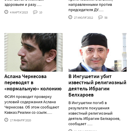
здоровьем и разу......
направленными против
председателя ДУ......
4 МАРТА'2015
10
27 ИЮЛЯ'2012
58
Аслана Черкесова
В Ингушетии убит
переводят в
известный религиозный
«нормальную» колонию
деятель Ибрагим
Белхароев
ФСИН проводит проверку
условий содержания Аслана
В Ингушетии погиб в
Черкесова. Об этом сообщают
результате покушения
Кавказ.Реалии со ссылк......
известный религиозный
деятель Ибрагим Белхароев,
17 ЯНВАРЯ'2020
сообщает ......