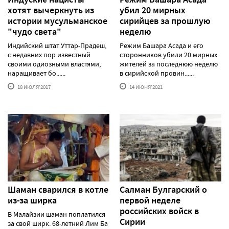
хотят вычеркнуть из
убил 20 мирных
истории мусульманское
сирийцев за прошлую
"чудо света"
неделю
Индийский штат Уттар-Прадеш,
Режим Башара Асада и его
с недавних пор известный
сторонников убили 20 мирных
своими одиозными властями,
жителей за последнюю неделю
наращивает бо......
в сирийской провин......
18 ИЮЛЯ'2017
14 ИЮНЯ'2021
Шаман сварился в котле
Салман Булгарский о
из-за ширка
первой неделе
российских войск в
В Малайзии шаман поплатился
Сирии
за свой ширк. 68-летний Лим Ба