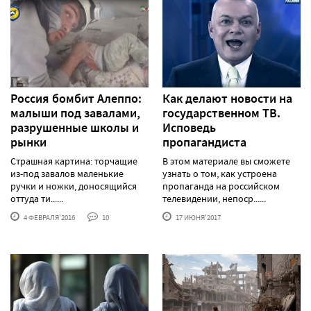
Россия бомбит Алеппо:
Как делают новости на
малыши под завалами,
государственном ТВ.
разрушенные школы и
Исповедь
рынки
пропагандиста
Страшная картина: торчащие
В этом материале вы сможете
из-под завалов маленькие
узнать о том, как устроена
ручки и ножки, доносящийся
пропаганда на российском
оттуда ти......
телевидении, непоср......
4 ФЕВРАЛЯ'2016
10
17 ИЮНЯ'2017