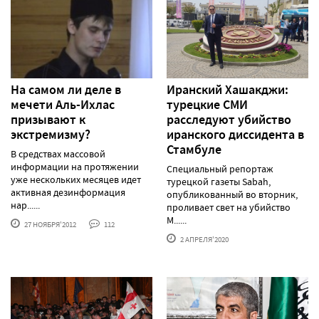
На самом ли деле в
Иранский Хашакджи:
мечети Аль-Ихлас
турецкие СМИ
призывают к
расследуют убийство
экстремизму?
иранского диссидента в
Стамбуле
В средствах массовой
информации на протяжении
Специальный репортаж
уже нескольких месяцев идет
турецкой газеты Sabah,
активная дезинформация
опубликованный во вторник,
нар......
проливает свет на убийство
М......
27 НОЯБРЯ'2012
112
2 АПРЕЛЯ'2020