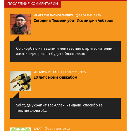
ПОСЛЕДНИЕ КОММЕНТАРИИ
HAMZA CHERNOMORCHENKO
03.06.2026, 23:29
Сегодня в Тюмени убит Исомитдин Акбаров
Со скорбью к павшим и ненавестью к притеснителям,
жизнь идет, расчет будет обязательно. ...
ИКРАМУТДИН ХАН
17.04.2025, 00:27
10 лет с моим хиджабом
Salat, да укрепит вас Аллаx! Увидели, спасибо за
теплые слова :-)...
SALAT
11.04.2025, 09:02