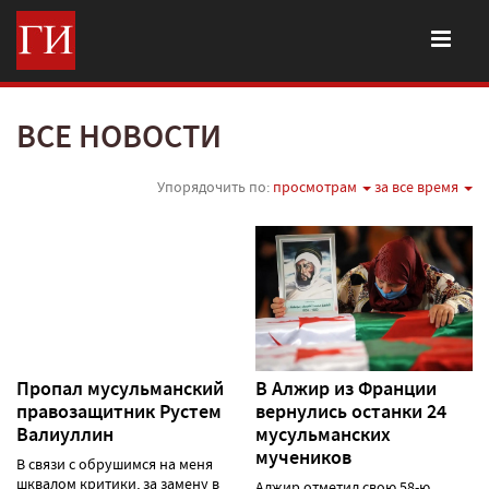
ВСЕ НОВОСТИ
Упорядочить по:
просмотрам
за все время
Пропал мусульманский
В Алжир из Франции
правозащитник Рустем
вернулись останки 24
Валиуллин
мусульманских
мучеников
В связи с обрушимся на меня
шквалом критики, за замену в
Алжир отметил свою 58-ю