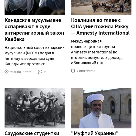
Канадские мусульмане
Коалиция во главе с
оспаривают в суде
США уничтожила Ракку
антирелигиозный закон
— Amnesty International
Квебека
Международная
правозащитная группа
Национальный совет канадских
Amnesty International во
мусульман (NCCM) подал в
вторник выпустила доклад,
пятницу в верховном суде
обвиняющий СШ......
Канады иск против сп......
7 ИЮНЯ'2018
20 ЯНВАРЯ'2020
2
Саудовские студентки
"Муфтий Украины"