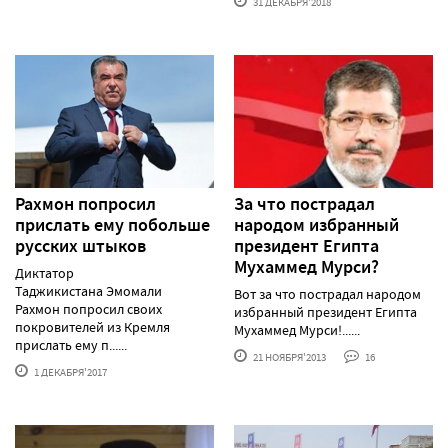
31 ДЕКАБРЯ'2018
Рахмон попросил
За что пострадал
прислать ему побольше
народом избранный
русских штыков
президент Египта
Мухаммед Мурси?
Диктатор
Таджикистана Эмомали
Вот за что пострадал народом
Рахмон попросил своих
избранный президент Египта
покровителей из Кремля
Мухаммед Мурси!......
прислать ему п......
21 НОЯБРЯ'2013
16
1 ДЕКАБРЯ'2017