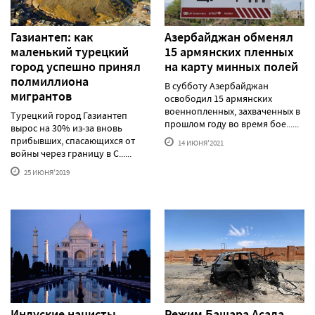
Газиантеп: как
Азербайджан обменял
маленький турецкий
15 армянских пленных
город успешно принял
на карту минных полей
полмиллиона
В субботу Азербайджан
мигрантов
освободил 15 армянских
военнопленных, захваченных в
Турецкий город Газиантеп
прошлом году во время бое......
вырос на 30% из-за вновь
прибывших, спасающихся от
14 ИЮНЯ'2021
войны через границу в С......
25 ИЮНЯ'2019
Индуские нацисты
Режим Башара Асада