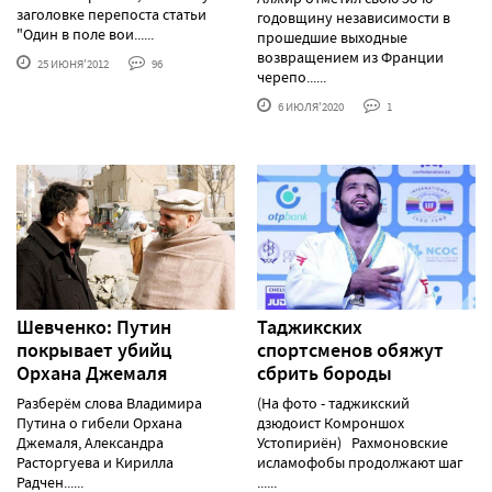
заголовке перепоста статьи
годовщину независимости в
"Один в поле вои......
прошедшие выходные
возвращением из Франции
25 ИЮНЯ'2012
96
черепо......
6 ИЮЛЯ'2020
1
Шевченко: Путин
Таджикских
покрывает убийц
спортсменов обяжут
Орхана Джемаля
сбрить бороды
Разберём слова Владимира
(На фото - таджикский
Путина о гибели Орхана
дзюдоист Комроншох
Джемаля, Александра
Устопириён) Рахмоновские
Расторгуева и Кирилла
исламофобы продолжают шаг
Радчен......
......