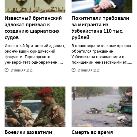
Известный британский
Похитители требовали
адвокат призвал к
за мигранта из
созданию шариатских
Узбекистана 110 тыс.
судов
рублей
Известный британский адвокат,
В правоохранительные органы
окончивший юридический
обратился гражданин
факультет Гарвардского
Узбекистана с заявлением о
университета одновременн......
похищении неизвестными ег......
17 ЯНВАРЯ'2012
17 ЯНВАРЯ'2012
Боевики захватили
Смерть во время