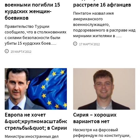
военными погибли 15
расстреле 16 афганцев
курдских женщин-
Пентагон назвал имя
боевиков
американского
военнослужащего,
Правительство Турции
подозреваемого в расправе над
сообщило, что в столкновениях
мирными жителями в ......
с силами безопасности были
убиты 15 курдских боев......
17 МАРТА'2012
25 МАРТА'2012
Европа не хочет
Сирия – хороших
&quot;крупномасштабной
вариантов нет
стрельбы&quot; в Сирии
Несмотря на фарсовый
референдум по конституции,
Министры иностранных дел