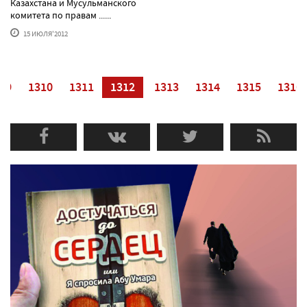
Казахстана и Мусульманского
комитета по правам ......
15 ИЮЛЯ'2012
09
1310
1311
1312
1313
1314
1315
1316