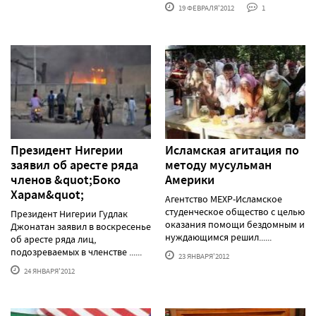
19 ФЕВРАЛЯ'2012
1
Президент Нигерии
Исламская агитация по
заявил об аресте ряда
методу мусульман
членов &quot;Боко
Америки
Харам&quot;
Агентство МЕХР-Исламское
студенческое общество с целью
Президент Нигерии Гудлак
оказания помощи бездомным и
Джонатан заявил в воскресенье
нуждающимся решил......
об аресте ряда лиц,
подозреваемых в членстве ......
23 ЯНВАРЯ'2012
24 ЯНВАРЯ'2012