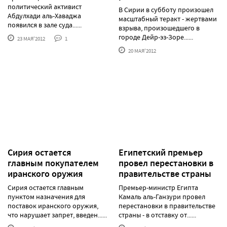
политический активист
В Сирии в субботу произошел
Абдулхади аль-Хаваджа
масштабный теракт - жертвами
появился в зале суда......
взрыва, произошедшего в
городе Дейр-эз-Зоре......
23 МАЯ'2012
1
20 МАЯ'2012
Сирия остается
Египетский премьер
главным покупателем
провел перестановки в
иранского оружия
правительстве страны
Сирия остается главным
Премьер-министр Египта
пунктом назначения для
Камаль аль-Ганзури провел
поставок иранского оружия,
перестановки в правительстве
что нарушает запрет, введен......
страны - в отставку от......