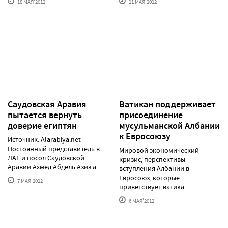
18 МАЯ'2012
11 МАЯ'2012
Саудовская Аравия
Ватикан поддерживает
пытается вернуть
присоединение
доверие египтян
мусульманской Албании
к Евросоюзу
Источник: Alarabiya.net
Постоянный представитель в
Мировой экономический
ЛАГ и посол Саудовской
кризис, перспективы
Аравии Ахмед Абдель Азиз а......
вступления Албании в
Евросоюз, которые
7 МАЯ'2012
приветствует ватика......
6 МАЯ'2012