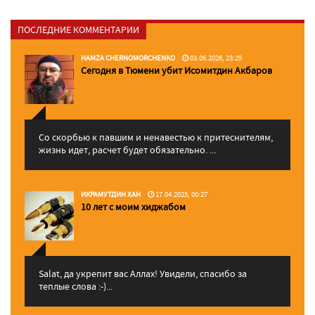
ПОСЛЕДНИЕ КОММЕНТАРИИ
HAMZA CHERNOMORCHENKO
03.06.2026, 23:29
Сегодня в Тюмени убит Исомитдин Акбаров
Со скорбью к павшим и ненавестью к притеснителям,
жизнь идет, расчет будет обязательно. ...
ИКРАМУТДИН ХАН
17.04.2025, 00:27
10 лет с моим хиджабом
Salat, да укрепит вас Аллаx! Увидели, спасибо за
теплые слова :-)...