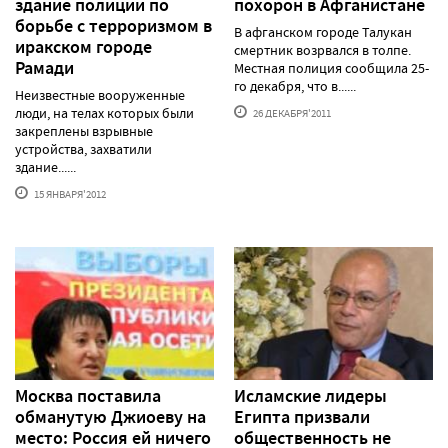
здание полиции по
похорон в Афганистане
борьбе с терроризмом в
В афганском городе Талукан
иракском городе
смертник возрвался в толпе.
Рамади
Местная полиция сообщила 25-
го декабря, что в......
Неизвестные вооруженные
люди, на телах которых были
26 ДЕКАБРЯ'2011
закреплены взрывные
устройства, захватили
здание......
15 ЯНВАРЯ'2012
Москва поставила
Исламские лидеры
обманутую Джиоеву на
Египта призвали
место: Россия ей ничего
общественность не