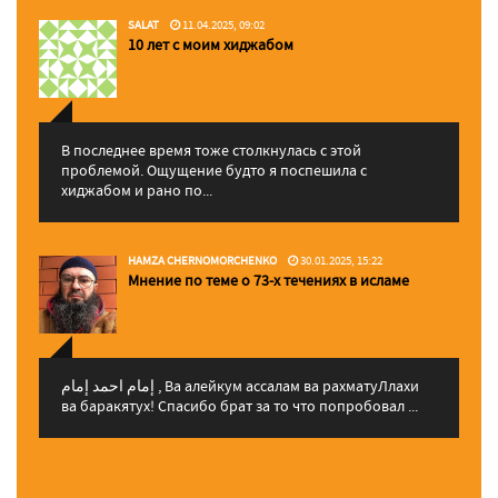
SALAT
11.04.2025, 09:02
10 лет с моим хиджабом
В последнее время тоже столкнулась с этой
проблемой. Ощущение будто я поспешила с
хиджабом и рано по...
HAMZA CHERNOMORCHENKO
30.01.2025, 15:22
Мнение по теме о 73-х течениях в исламе
إمام احمد إمام , Ва алейкум ассалам ва рахматуЛлахи
ва баракятух! Спасибо брат за то что попробовал ...