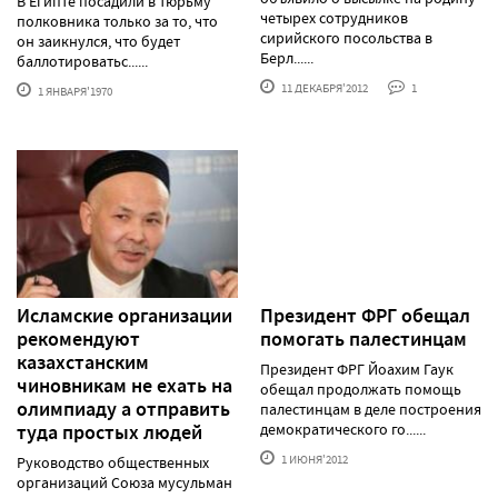
В Египте посадили в тюрьму
четырех сотрудников
полковника только за то, что
сирийского посольства в
он заикнулся, что будет
Берл......
баллотироватьс......
11 ДЕКАБРЯ'2012
1
1 ЯНВАРЯ'1970
Исламские организации
Президент ФРГ обещал
рекомендуют
помогать палестинцам
казахстанским
Президент ФРГ Йоахим Гаук
чиновникам не ехать на
обещал продолжать помощь
олимпиаду а отправить
палестинцам в деле построения
туда простых людей
демократического го......
1 ИЮНЯ'2012
Руководство общественных
организаций Союза мусульман