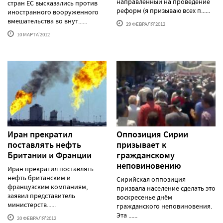
направленный на проведение
стран ЕС высказались против
реформ (я призываю всех п......
иностранного вооруженного
вмешательства во внут......
29 ФЕВРАЛЯ'2012
10 МАРТА'2012
Иран прекратил
Оппозиция Сирии
поставлять нефть
призывает к
Британии и Франции
гражданскому
неповиновению
Иран прекратил поставлять
нефть британским и
Сирийская оппозиция
французским компаниям,
призвала население сделать это
заявил представитель
воскресенье днём
министерств......
гражданского неповиновения.
Эта ......
20 ФЕВРАЛЯ'2012