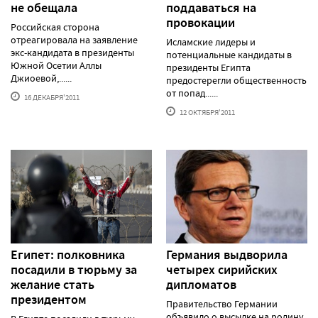
не обещала
поддаваться на
провокации
Российская сторона
отреагировала на заявление
Исламские лидеры и
экс-кандидата в президенты
потенциальные кандидаты в
Южной Осетии Аллы
президенты Египта
Джиоевой,......
предостерегли общественность
от попад......
16 ДЕКАБРЯ'2011
12 ОКТЯБРЯ'2011
Египет: полковника
Германия выдворила
посадили в тюрьму за
четырех сирийских
желание стать
дипломатов
президентом
Правительство Германии
объявило о высылке на родину