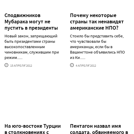
Сподвижников
Почему некоторые
Мубарака могут не
страны так ненавидят
пустить в президенты
американские НПО?
Новый закон, запрещающий
Стоило бы представить себе,
быть президентами страны
что чувствовали бы
высокопоставленным
американцы, если бы в
чиновникам, служившим при
Вашингтоне объявились НПО
режим......
из Ки......
15 АПРЕЛЯ'2012
4 АПРЕЛЯ'2012
На юго-востоке Турции
Пентагон назвал имя
в столкновениях с
солдата, обвиняемого в