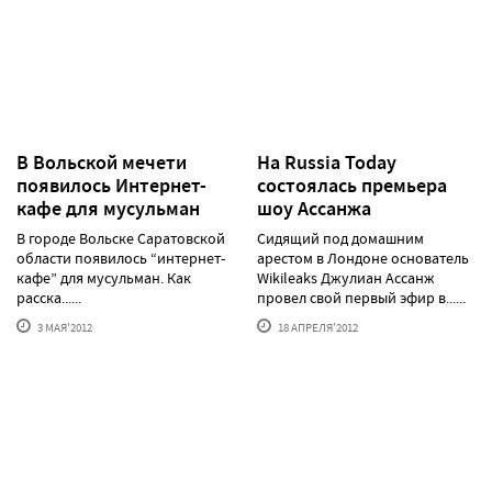
В Вольской мечети
На Russia Today
появилось Интернет-
состоялась премьера
кафе для мусульман
шоу Ассанжа
В городе Вольске Саратовской
Сидящий под домашним
области появилось “интернет-
арестом в Лондоне основатель
кафе” для мусульман. Как
Wikileaks Джулиан Ассанж
расска......
провел свой первый эфир в......
3 МАЯ'2012
18 АПРЕЛЯ'2012