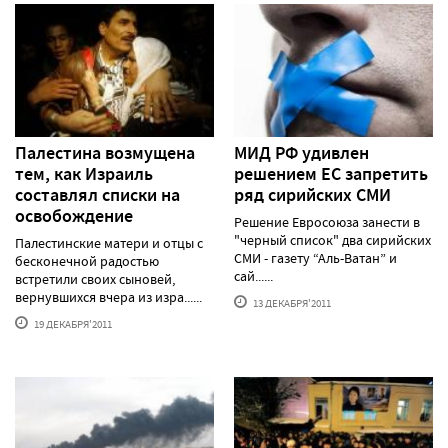
Палестина возмущена
МИД РФ удивлен
тем, как Израиль
решением ЕС запретить
составлял списки на
ряд сирийских СМИ
освобождение
Решение Евросоюза занести в
"черный список" два сирийских
Палестинские матери и отцы с
СМИ - газету “Аль-Ватан” и
бесконечной радостью
сай......
встретили своих сыновей,
вернувшихся вчера из изра......
13 ДЕКАБРЯ'2011
19 ДЕКАБРЯ'2011