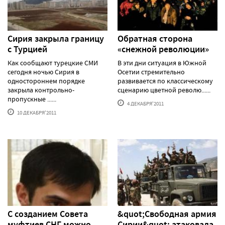
Сирия закрыла границу
Обратная сторона
с Турцией
«снежной революции»
Как сообщают турецкие СМИ
В эти дни ситуация в Южной
сегодня ночью Сирия в
Осетии стремительно
одностороннем порядке
развивается по классическому
закрыла контрольно-
сценарию цветной револю......
пропускные ......
4 ДЕКАБРЯ'2011
10 ДЕКАБРЯ'2011
С созданием Совета
&quot;Свободная армия
муфтиев СНГ можно
Сирии&quot; атаковала