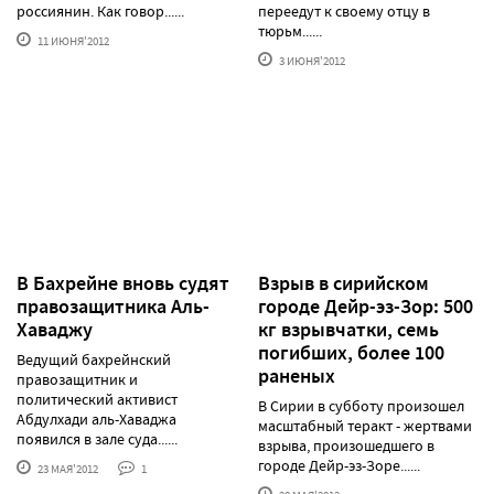
россиянин. Как говор......
переедут к своему отцу в
тюрьм......
11 ИЮНЯ'2012
3 ИЮНЯ'2012
В Бахрейне вновь судят
Взрыв в сирийском
правозащитника Аль-
городе Дейр-эз-Зор: 500
Хаваджу
кг взрывчатки, семь
погибших, более 100
Ведущий бахрейнский
раненых
правозащитник и
политический активист
В Сирии в субботу произошел
Абдулхади аль-Хаваджа
масштабный теракт - жертвами
появился в зале суда......
взрыва, произошедшего в
городе Дейр-эз-Зоре......
23 МАЯ'2012
1