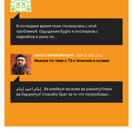
В последнее время тоже столкнулась с этой
проблемой. Ощущение будто я поспешила с
хиджабом и рано по...
HAMZA CHERNOMORCHENKO
30.01.2025, 15:22
Мнение по теме о 73-х течениях в исламе
إمام احمد إمام , Ва алейкум ассалам ва рахматуЛлахи
ва баракятух! Спасибо брат за то что попробовал ...