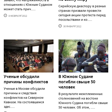
отношениях с Южным Суданом
Сирийскую диаспору в разных
может стать прич......
странах призвали провести
сегодня акции протеста перед
8 ФЕВРАЛЯ'2012
посольствами и ко......
30 ЯНВАРЯ'2012
Ученые обсудили
В Южном Судане
причины конфликтов
погибли свыше 50
человек
Ученые в Москве обсудили
причины и следствия
В результате межплеменных
конфликтов на Северном
столкновений на востоке
Кавказе. На состоявшемся
Южного Судана погибли свыше
здес......
50 человек. Об этом, ......