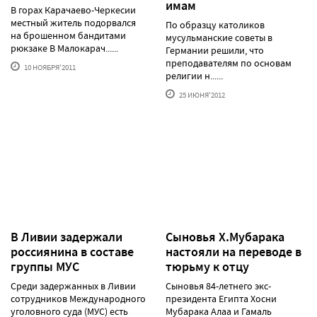
имам
В горах Карачаево-Черкесии
местный житель подорвался
По образцу католиков
на брошенном бандитами
мусульманские советы в
рюкзаке В Малокарач......
Германии решили, что
преподавателям по основам
10 НОЯБРЯ'2011
религии н......
25 ИЮНЯ'2012
В Ливии задержали
Сыновья Х.Мубарака
россиянина в составе
настояли на переводе в
группы МУС
тюрьму к отцу
Среди задержанных в Ливии
Сыновья 84-летнего экс-
сотрудников Международного
президента Египта Хосни
уголовного суда (МУС) есть
Мубарака Алаа и Гамаль