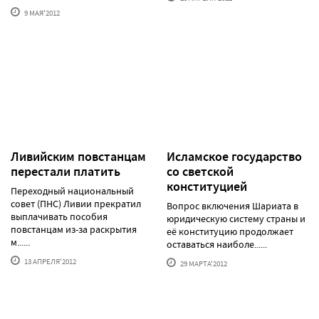
9 МАЯ'2012
Ливийским повстанцам
Исламское государство
перестали платить
со светской
конституцией
Переходный национальный
совет (ПНС) Ливии прекратил
Вопрос включения Шариата в
выплачивать пособия
юридическую систему страны и
повстанцам из-за раскрытия
её конституцию продолжает
м......
оставаться наиболе......
13 АПРЕЛЯ'2012
29 МАРТА'2012