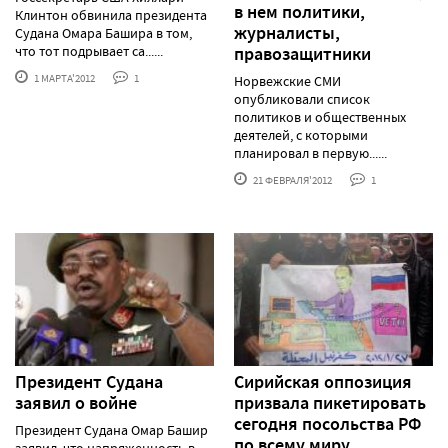
в нем политики,
Клинтон обвинила президента
журналисты,
Судана Омара Башира в том,
что тот подрывает са......
правозащитники
1 МАРТА'2012
1
Норвежские СМИ
опубликовали список
политиков и общественных
деятелей, с которыми
планировал в первую......
21 ФЕВРАЛЯ'2012
1
Президент Судана
Сирийская оппозиция
заявил о войне
призвала пикетировать
сегодня посольства РФ
Президент Судана Омар Башир
по всему миру
заявил, что напряженность в