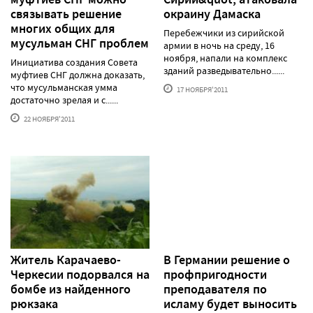
связывать решение
окраину Дамаска
многих общих для
Перебежчики из сирийской
мусульман СНГ проблем
армии в ночь на среду, 16
ноября, напали на комплекс
Инициатива создания Совета
зданий разведывательно......
муфтиев СНГ должна доказать,
что мусульманская умма
17 НОЯБРЯ'2011
достаточно зрелая и с......
22 НОЯБРЯ'2011
Житель Карачаево-
В Германии решение о
Черкесии подорвался на
профпригодности
бомбе из найденного
преподавателя по
рюкзака
исламу будет выносить