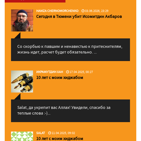
HAMZA CHERNOMORCHENKO
03.06.2026, 23:29
Сегодня в Тюмени убит Исомитдин Акбаров
Со скорбью к павшим и ненавестью к притеснителям,
жизнь идет, расчет будет обязательно. ...
ИКРАМУТДИН ХАН
17.04.2025, 00:27
10 лет с моим хиджабом
Salat, да укрепит вас Аллаx! Увидели, спасибо за
теплые слова :-)...
SALAT
11.04.2025, 09:02
10 лет с моим хиджабом