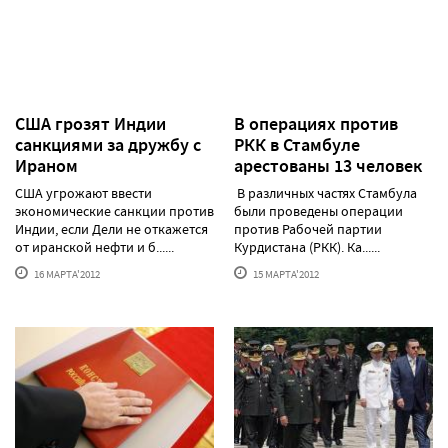
США грозят Индии
В операциях против
санкциями за дружбу с
РКК в Стамбуле
Ираном
арестованы 13 человек
США угрожают ввести
В различных частях Стамбула
экономические санкции против
были проведены операции
Индии, если Дели не откажется
против Рабочей партии
от иранской нефти и б......
Курдистана (РКК). Ка......
16 МАРТА'2012
15 МАРТА'2012