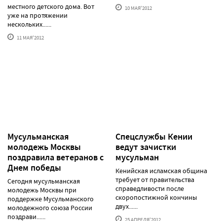
местного детского дома. Вот
10 МАЯ'2012
уже на протяжении
нескольких......
11 МАЯ'2012
Мусульманская
Спецслужбы Кении
молодежь Москвы
ведут зачистки
поздравила ветеранов с
мусульман
Днем победы
Кенийская исламская община
требует от правительства
Сегодня мусульманская
справедливости после
молодежь Москвы при
скоропостижной кончины
поддержке Мусульманского
двух......
молодежного союза России
поздрави......
25 АПРЕЛЯ'2012