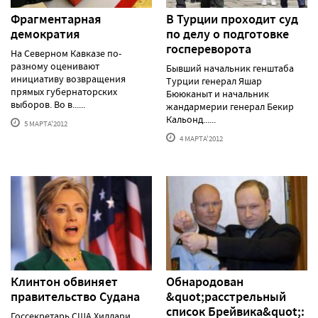
Фрагментарная
В Турции проходит суд
демократия
по делу о подготовке
госпереворота
На Северном Кавказе по-
разному оценивают
Бывший начальник генштаба
инициативу возвращения
Турции генерал Яшар
прямых губернаторских
Бююканыт и начальник
выборов. Во в......
жандармерии генерал Бекир
Кальонд......
5 МАРТА'2012
4 МАРТА'2012
Клинтон обвиняет
Обнародован
правительство Судана
&quot;расстрельный
список Брейвика&quot;:
Госсекретарь США Хиллари