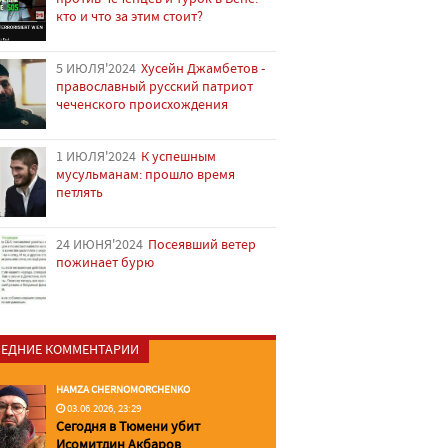
кто и что за этим стоит?
5 ИЮЛЯ'2024
Хусейн Джамбетов -
православный русский патриот
чеченского происхождения
1 ИЮЛЯ'2024
К успешным
мусульманам: прошло время
петлять
24 ИЮНЯ'2024
Посеявший ветер
пожинает бурю
ЕДНИЕ КОММЕНТАРИИ
HAMZA CHERNOMORCHENKO
03.06.2026, 23:29
Сегодня в Тюмени убит
Исомитдин Акбаров