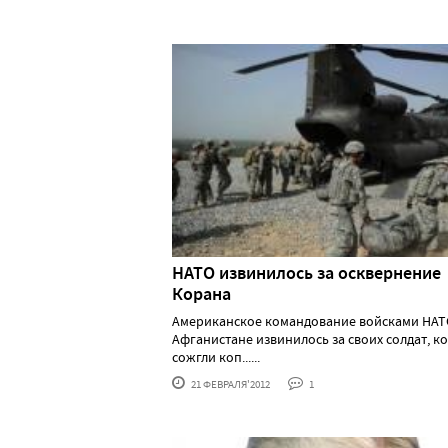
НАТО извинилось за осквернение
Корана
Американское командование войсками НАТ
Афганистане извинилось за своих солдат, к
сожгли коп......
21 ФЕВРАЛЯ'2012
1