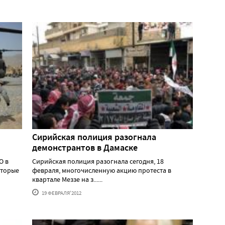
Сирийская полиция разогнала
демонстрантов в Дамаске
О в
Сирийская полиция разогнала сегодня, 18
оторые
февраля, многочисленную акцию протеста в
квартале Меззе на з......
19 ФЕВРАЛЯ'2012