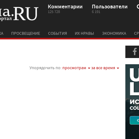
Комментарии
Пользователи
125 728
6 191
КА
ПРОСВЕЩЕНИЕ
СОБЫТИЯ
ИХ НРАВЫ
ЭКОНОМИКА
СР
Упорядочить по:
просмотрам
за все время