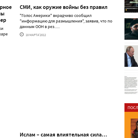
ерное
СМИ, как оружие войны без правил
ны
"Голос Америки" вкрадчиво сообщил
ьер
"информацию для размышления", заявив, что по
данным ООН в рез......
ки
каре
18 МАРТА'2012
ПОСЛ
Ислам – самая влиятельная сила…