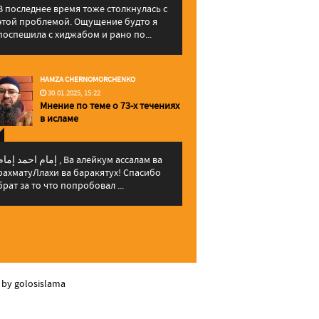
В последнее время тоже столкнулась с
этой проблемой. Ощущение будто я
поспешила с хиджабом и рано по...
HAMZA CHERNOMORCHENKO
30.01.2025, 15:22
Мнение по теме о 73-х течениях
в исламе
إمام احمد إما , Ва алейкум ассалам ва
рахматуЛлахи ва баракятух! Спасибо
брат за то что попробовал ...
 by golosislama