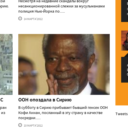
кой
Несмотря на недавние скандалы вокруг
эрию.
несанкционированной слежки за мусульманами
полиция Нью-Йорка по......
14 МАРТА'2012
م
ЕС
ООН опоздала в Сирию
тран
В субботу в Сирию прибывает бывший генсек ООН
 из
Кофи Аннан, посланный в эту страну в качестве
Tweets
посредни......
10 МАРТА'2012