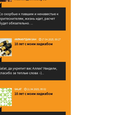
Со скорбью к павшим и ненавестью к
притеснителям, жизнь идет, расчет
будет обязательно. ...
ИКРАМУТДИН ХАН
17.04.2025, 00:27
10 лет с моим хиджабом
Salat, да укрепит вас Аллаx! Увидели,
спасибо за теплые слова :-)...
SALAT
11.04.2025, 09:02
10 лет с моим хиджабом