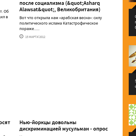
после социализма (&quot;Asharq
Alawsat&quot;, Великобритания)
т. Об
ил в
Вот что открыла нам «арабская весна»: силу
политического ислама Катастрофическое
пораже......
15 МАРТА'2012
осят
Нью-йоркцы довольны
дискриминацией мусульман - опрос