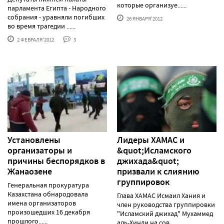
которые организуе......
парламента Египта - Народного
собрания - уравняли погибших
26 ЯНВАРЯ'2012
во время трагедии ......
2 ФЕВРАЛЯ'2012
3
Установлены
Лидеры ХАМАС и
организаторы и
&quot;Исламского
причины беспорядков в
джихада&quot;
Жанаозене
призвали к слиянию
группировок
Генеральная прокуратура
Казахстана обнародовала
Глава ХАМАС Исмаил Хания и
имена организаторов
член руководства группировки
произошедших 16 декабря
"Исламский джихад" Мухаммед
прошлого......
аль-Хинди на сов......