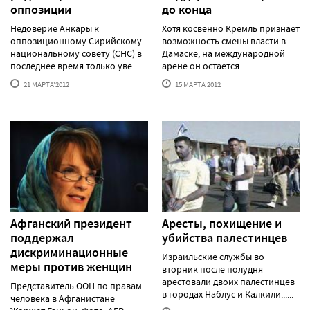
оппозиции
до конца
Недоверие Анкары к
Хотя косвенно Кремль признает
оппозиционному Сирийскому
возможность смены власти в
национальному совету (СНС) в
Дамаске, на международной
последнее время только уве......
арене он остается......
21 МАРТА'2012
15 МАРТА'2012
Афганский президент
Аресты, похищение и
поддержал
убийства палестинцев
дискриминационные
Израильские службы во
меры против женщин
вторник после полудня
арестовали двоих палестинцев
Представитель ООН по правам
в городах Наблус и Калкили......
человека в Афганистане