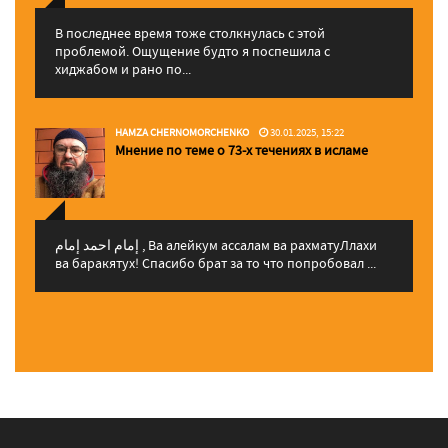
В последнее время тоже столкнулась с этой
проблемой. Ощущение будто я поспешила с
хиджабом и рано по...
HAMZA CHERNOMORCHENKO
30.01.2025, 15:22
Мнение по теме о 73-х течениях в исламе
إمام احمد إمام , Ва алейкум ассалам ва рахматуЛлахи
ва баракятух! Спасибо брат за то что попробовал ...