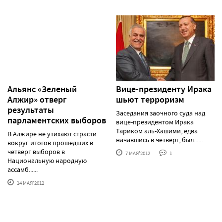
Альянс «Зеленый
Вице-президенту Ирака
Алжир» отверг
шьют терроризм
результаты
Заседания заочного суда над
парламентских выборов
вице-президентом Ирака
Тариком аль-Хашими, едва
В Алжире не утихают страсти
начавшись в четверг, был......
вокруг итогов прошедших в
четверг выборов в
7 МАЯ'2012
1
Национальную народную
ассамб......
14 МАЯ'2012