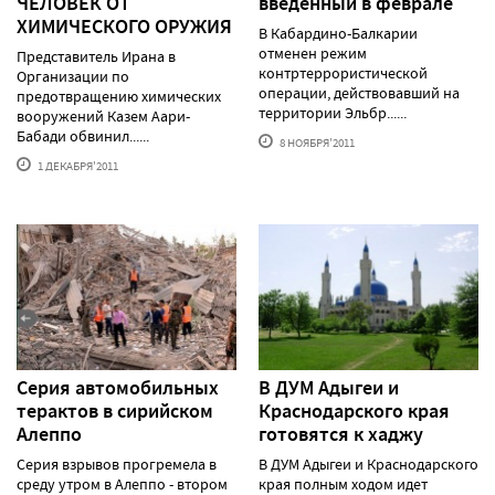
ЧЕЛОВЕК ОТ
введенный в феврале
ХИМИЧЕСКОГО ОРУЖИЯ
В Кабардино-Балкарии
отменен режим
Представитель Ирана в
контртеррористической
Организации по
операции, действовавший на
предотвращению химических
территории Эльбр......
вооружений Казем Аари-
Бабади обвинил......
8 НОЯБРЯ'2011
1 ДЕКАБРЯ'2011
Серия автомобильных
В ДУМ Адыгеи и
терактов в сирийском
Краснодарского края
Алеппо
готовятся к хаджу
Серия взрывов прогремела в
В ДУМ Адыгеи и Краснодарского
среду утром в Алеппо - втором
края полным ходом идет