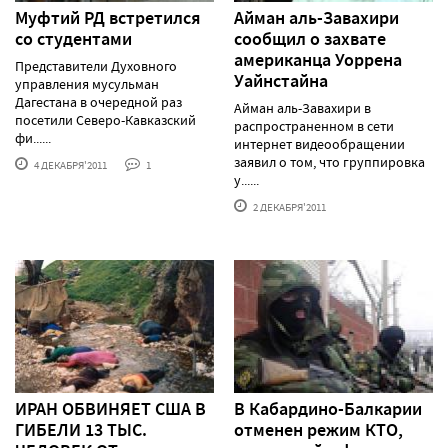
Муфтий РД встретился
Айман аль-Завахири
со студентами
сообщил о захвате
американца Уоррена
Представители Духовного
Уайнстайна
управления мусульман
Дагестана в очередной раз
Айман аль-Завахири в
посетили Северо-Кавказский
распространенном в сети
фи......
интернет видеообращении
заявил о том, что группировка
4 ДЕКАБРЯ'2011
1
у......
2 ДЕКАБРЯ'2011
ИРАН ОБВИНЯЕТ США В
В Кабардино-Балкарии
ГИБЕЛИ 13 ТЫС.
отменен режим КТО,