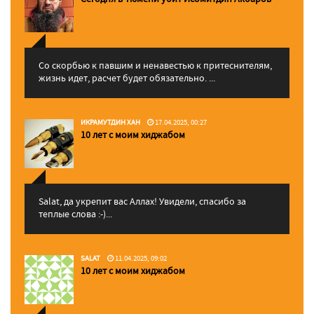
Со скорбью к павшим и ненавестью к притеснителям,
жизнь идет, расчет будет обязательно. ...
ИКРАМУТДИН ХАН
17.04.2025, 00:27
10 лет с моим хиджабом
Salat, да укрепит вас Аллаx! Увидели, спасибо за
теплые слова :-)...
SALAT
11.04.2025, 09:02
10 лет с моим хиджабом