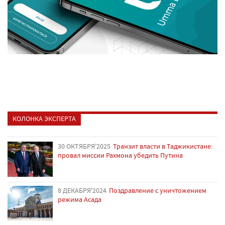
КОЛОНКА ЭКСПЕРТА
30 ОКТЯБРЯ'2025
Транзит власти в Таджикистане:
провал миссии Рахмона убедить Путина
8 ДЕКАБРЯ'2024
Поздравление с уничтожением
режима Асада