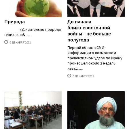
Природа
До начала
ближневосточной
«Удивительно природа
войны - не больше
гениальна&......
полугода
6 ДЕКАБРЯ'2011
Первый вброс в СМИ
информации о возможном
превентивном ударе по Ирану
произошел около 2 недель
назад......
5 ДЕКАБРЯ'2011