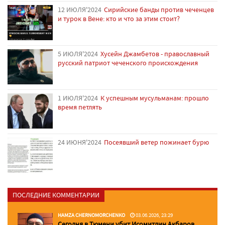
12 ИЮЛЯ'2024
Сирийские банды против чеченцев
и турок в Вене: кто и что за этим стоит?
5 ИЮЛЯ'2024
Хусейн Джамбетов - православный
русский патриот чеченского происхождения
1 ИЮЛЯ'2024
К успешным мусульманам: прошло
время петлять
24 ИЮНЯ'2024
Посеявший ветер пожинает бурю
ПОСЛЕДНИЕ КОММЕНТАРИИ
HAMZA CHERNOMORCHENKO
03.06.2026, 23:29
Сегодня в Тюмени убит Исомитдин Акбаров