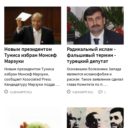
Новым президентом
Радикальный ислам -
Туниса избран Монсеф
фальшивый термин -
Марзуки
турецкий депутат
Новым президентом Туниса
Основными болезнями Запада
избран Монсеф Марзуки,
являются исламофобия и
сообщает Associated Press.
расизм. Такое заявление сделал
Кандидатуру Марзуки подде......
глава Комитета по п......
13 ДЕКАБРЯ'2011
9 ДЕКАБРЯ'2011
1