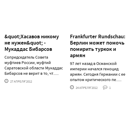
&quot;Хасавов никому
Frankfurter Rundschau:
не нужен&quot; -
Берлин может помочь
Мукаддас Бибарсов
помирить туркок и
армян
Сопредседатель Совета
муфтиев России, муфтий
97 лет назад в Османской
Саратовской области Мукаддас
империи начался геноцид
Бибарсов не верит в то, чт......
армян. Сегодня Германии с ее
опытом критического пе......
27 АПРЕЛЯ'2012
24 АПРЕЛЯ'2012
1