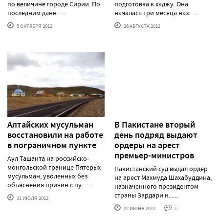
по величине городе Сирии. По
подготовка к хаджу. Она
последним данн......
началась три месяца наз......
5 ОКТЯБРЯ'2012
26 АВГУСТА'2012
Алтайских мусульман
В Пакистане вторый
восстановили на работе
день подряд выдают
в пограничном пункте
ордеры на арест
премьер-министров
Аул Ташанта на российско-
монгольской границе Пятерых
Пакистанский суд выдал ордер
мусульман, уволенных без
на арест Махмуда Шахабуддина,
объяснения причин с пу......
назначенного президентом
страны Зардари н......
31 ИЮЛЯ'2012
22 ИЮНЯ'2012
1