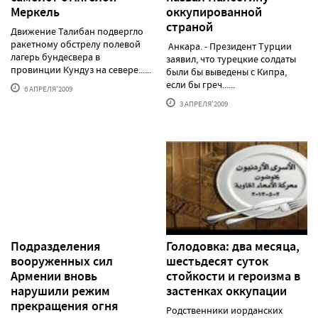
Меркель
оккупированной
страной
Движение Талибан подвергло
ракетному обстрелу полевой
Анкара. - Президент Турции
лагерь бундесвера в
заявил, что турецкие солдаты
провинции Кундуз на севере......
были бы выведены с Кипра,
если бы греч......
6 АПРЕЛЯ'2009
3 АПРЕЛЯ'2009
Подразделения
Голодовка: два месяца,
вооруженных сил
шестьдесят суток
Армении вновь
стойкости и героизма в
нарушили режим
застенках оккупации
прекращения огня
Родственники иорданских