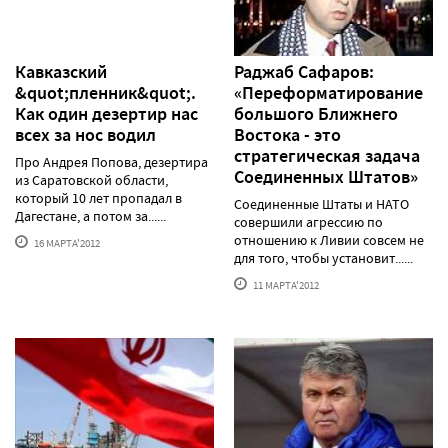
Кавказский
Раджаб Сафаров:
&quot;пленник&quot;.
«Переформатирование
Как один дезертир нас
большого Ближнего
всех за нос водил
Востока - это
стратегическая задача
Про Андрея Попова, дезертира
Соединенных Штатов»
из Саратовской области,
который 10 лет пропадал в
Соединенные Штаты и НАТО
Дагестане, а потом за......
совершили агрессию по
отношению к Ливии совсем не
16 МАРТА'2012
для того, чтобы установит......
11 МАРТА'2012