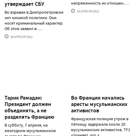
утверждает СБУ
напряженность их отношен......
16 АПРЕЛЯ'2012
Во взрывах в Днепропетровске
нет никакой политики. Они
носят криминальный характер.
Об этом заявил ж......
28 АПРЕЛЯ'2012
Тарик Рамадан:
Во Франции начались
Президент должен
аресты мусульманских
объединять, а не
активистов
разделять Францию
Французская полиция утром в
пятницу задержала около 20
В субботу, 7 апреля, на
мусульманских активистов. TF1
ежегодном мусульманском
уточняет, что з......