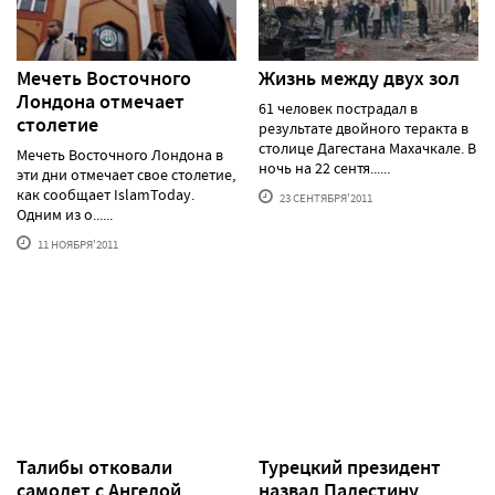
Мечеть Восточного
Жизнь между двух зол
Лондона отмечает
61 человек пострадал в
столетие
результате двойного теракта в
столице Дагестана Махачкале. В
Мечеть Восточного Лондона в
ночь на 22 сентя......
эти дни отмечает свое столетие,
как сообщает IslamToday.
23 СЕНТЯБРЯ'2011
Одним из о......
11 НОЯБРЯ'2011
Талибы отковали
Турецкий президент
самолет с Ангелой
назвал Палестину