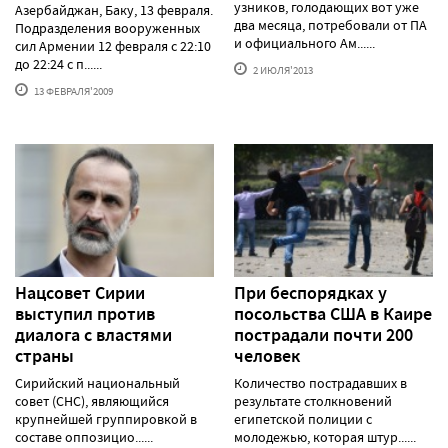
узников, голодающих вот уже
Азербайджан, Баку, 13 февраля.
два месяца, потребовали от ПА
Подразделения вооруженных
и официального Ам......
сил Армении 12 февраля с 22:10
до 22:24 с п......
2 ИЮЛЯ'2013
13 ФЕВРАЛЯ'2009
Нацсовет Сирии
При беспорядках у
выступил против
посольства США в Каире
диалога с властями
пострадали почти 200
страны
человек
Сирийский национальный
Количество пострадавших в
совет (СНС), являющийся
результате столкновений
крупнейшей группировкой в
египетской полиции с
составе оппозицио......
молодежью, которая штур......