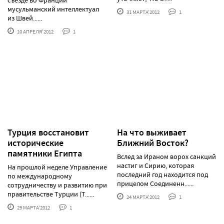
съезде во Франции
мусульманский интеллектуал
31 МАРТА'2012
1
из Швей......
10 АПРЕЛЯ'2012
1
Турция восстановит
На что выживает
исторические
Ближний Восток?
памятники Египта
Вслед за Ираном ворох санкций
настиг и Сирию, которая
На прошлой неделе Управление
последний год находится под
по международному
прицелом Соединенн......
сотрудничеству и развитию при
правительстве Турции (T......
24 МАРТА'2012
1
29 МАРТА'2012
1