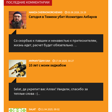
ПОСЛЕДНИЕ КОММЕНТАРИИ
HAMZA CHERNOMORCHENKO
03.06.2026, 23:29
Сегодня в Тюмени убит Исомитдин Акбаров
Со скорбью к павшим и ненавестью к притеснителям,
жизнь идет, расчет будет обязательно. ...
ИКРАМУТДИН ХАН
17.04.2025, 00:27
10 лет с моим хиджабом
Salat, да укрепит вас Аллаx! Увидели, спасибо за
теплые слова :-)...
SALAT
11.04.2025, 09:02