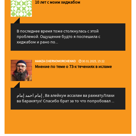
10 лет с моим хиджабом
В последнее время тоже столкнулась с этой
проблемой. Ощущение будто я поспешила с
хиджабом и рано по...
HAMZA CHERNOMORCHENKO
30.01.2025, 15:22
Мнение по теме о 73-х течениях в исламе
إمام احمد إمام , Ва алейкум ассалам ва рахматуЛлахи
ва баракятух! Спасибо брат за то что попробовал ...