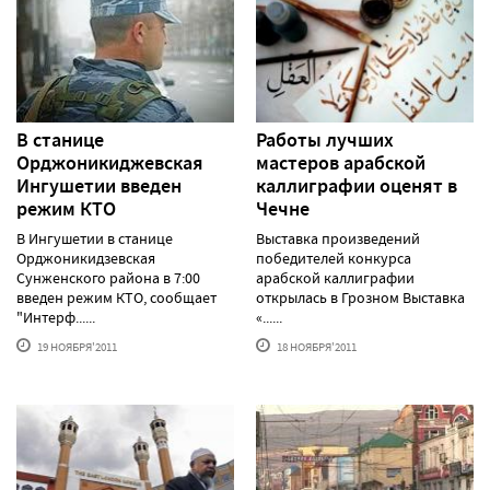
В станице
Работы лучших
Орджоникиджевская
мастеров арабской
Ингушетии введен
каллиграфии оценят в
режим КТО
Чечне
В Ингушетии в станице
Выставка произведений
Орджоникидзевская
победителей конкурса
Сунженского района в 7:00
арабской каллиграфии
введен режим КТО, сообщает
открылась в Грозном Выставка
"Интерф......
«......
19 НОЯБРЯ'2011
18 НОЯБРЯ'2011