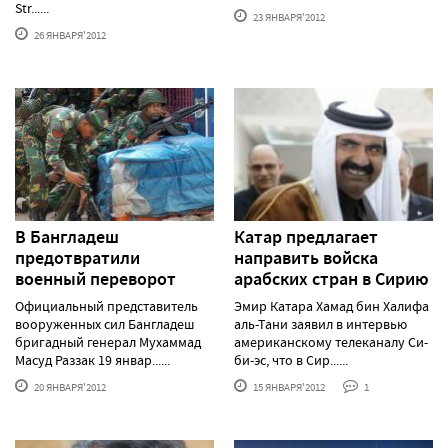
Str......
23 ЯНВАРЯ'2012
26 ЯНВАРЯ'2012
В Бангладеш
Катар предлагает
предотвратили
направить войска
военный переворот
арабских стран в Сирию
Официальный представитель
Эмир Катара Хамад бин Халифа
вооруженных сил Бангладеш
аль-Тани заявил в интервью
бригадный генерал Мухаммад
американскому телеканалу Си-
Масуд Раззак 19 январ......
би-эс, что в Сир......
20 ЯНВАРЯ'2012
15 ЯНВАРЯ'2012
1