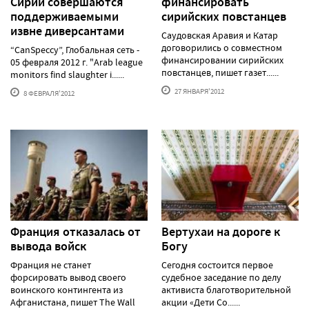
Сирии совершаются
финансировать
поддерживаемыми
сирийских повстанцев
извне диверсантами
Саудовская Аравия и Катар
договорились о совместном
“CanSpeccy”, Глобальная сеть -
финансировании сирийских
05 февраля 2012 г. "Arab league
повстанцев, пишет газет......
monitors find slaughter i......
27 ЯНВАРЯ'2012
8 ФЕВРАЛЯ'2012
Франция отказалась от
Вертухаи на дороге к
вывода войск
Богу
Франция не станет
Сегодня состоится первое
форсировать вывод своего
судебное заседание по делу
воинского контингента из
активиста благотворительной
Афганистана, пишет The Wall
акции «Дети Со......