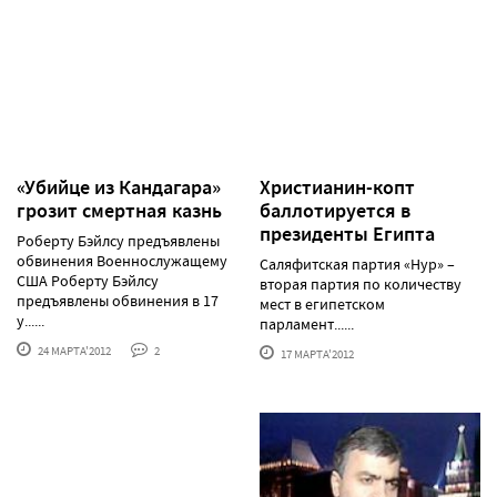
«Убийце из Кандагара»
Христианин-копт
грозит смертная казнь
баллотируется в
президенты Египта
Роберту Бэйлсу предъявлены
обвинения Военнослужащему
Саляфитская партия «Нур» –
США Роберту Бэйлсу
вторая партия по количеству
предъявлены обвинения в 17
мест в египетском
у......
парламент......
24 МАРТА'2012
2
17 МАРТА'2012