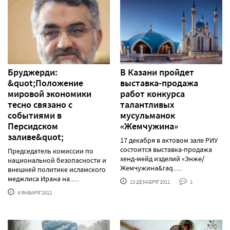
Бруджерди:
В Казани пройдет
&quot;Положение
выставка-продажа
мировой экономики
работ конкурса
тесно связано с
талантливых
событиями в
мусульманок
Персидском
«Жемчужина»
заливе&quot;
17 декабря в актовом зале РИУ
состоится выставка-продажа
Председатель комиссии по
хенд-мейд изделий «Энже/
национальной безопасности и
Жемчужина&raq......
внешней политике исламского
меджлиса Ирана на......
13 ДЕКАБРЯ'2011
1
4 ЯНВАРЯ'2012