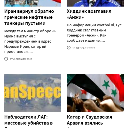
Иран вернул обратно
Хиддинк возглавил
греческие нефтяные
«Анжи»
танкеры пустыми
По информации Voetbal.nl, Гус
Хиддинк стал главным
Между тем министр обороны
тренером «Анжи». Как
Ирана выступил с
сообщает издание......
предупреждением в адрес
Израиля Иран, который
18 ФЕВРАЛЯ'2012
приостанови......
27 ФЕВРАЛЯ'2012
Наблюдатели ЛАГ:
Катар и Саудовская
массовые убийства в
Аравия взялись