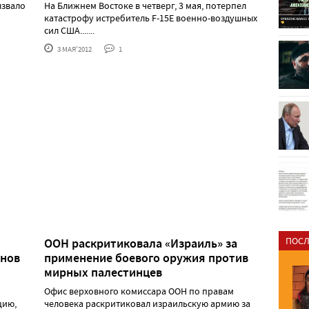
ызвало
На Ближнем Востоке в четверг, 3 мая, потерпел
катастрофу истребитель F-15E военно-воздушных
сил США.......
3 МАЯ'2012
1
ПОСЛ
ООН раскритиковала «Израиль» за
онов
применение боевого оружия против
мирных палестинцев
Офис верховного комиссара ООН по правам
цию,
человека раскритиковал израильскую армию за