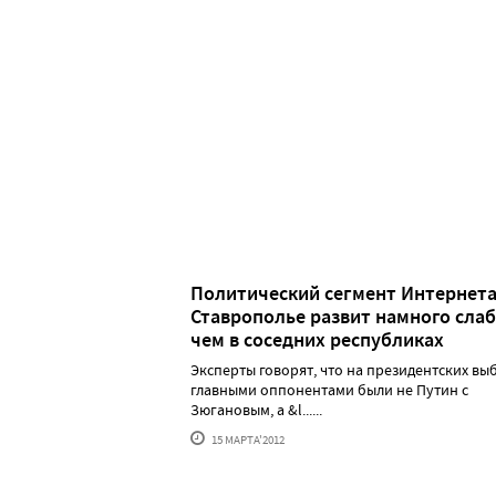
Политический сегмент Интернета
Ставрополье развит намного слаб
чем в соседних республиках
Эксперты говорят, что на президентских вы
главными оппонентами были не Путин с
Зюгановым, а &l......
15 МАРТА'2012