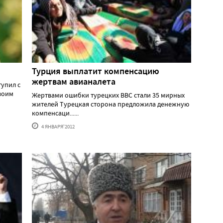
Турция выплатит компенсацию
жертвам авианалета
тупил с
воим
Жертвами ошибки турецких ВВС стали 35 мирных
жителей Турецкая сторона предложила денежную
компенсаци......
4 ЯНВАРЯ'2012