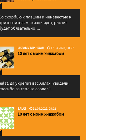
Со скорбью к павшим и ненавестью к
притеснителям, жизнь идет, расчет
будет обязательно. ...
ИКРАМУТДИН ХАН
17.04.2025, 00:27
10 лет с моим хиджабом
Salat, да укрепит вас Аллаx! Увидели,
спасибо за теплые слова :-)...
SALAT
11.04.2025, 09:02
10 лет с моим хиджабом