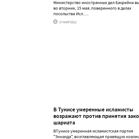
Министерство иностранных дел Бахрейна в
во вторник, 15 мая, поверенного в делах
посольства Исл......
17 МАЯ'2012
В Тунисе умеренные исламисты
возражают против принятия зак
шариата
ВТунисе умеренная исламистская партия
"Эннахда", возглавляющая правящую коали