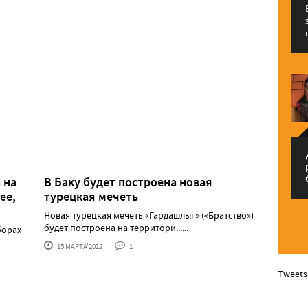
م
 на
В Баку будет построена новая
ее,
турецкая мечеть
Новая турецкая мечеть «Гардашлыг» («Братство»)
будет построена на территори......
борах
15 МАРТА'2012
1
Tweets