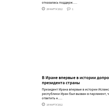
отказалась поддерж......
26 МАРТА'2012
1
В Иране впервые в истории допр
президента страны
Президент Ирана впервые в истории Ислам
республики Иран был вызван в парламент, 
ответить н......
16 МАРТА'2012