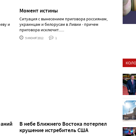
Момент истины
Ситуация с вынесением приговора россиянам,
еву и
украинцам и белорусам в Ливии - причем
приговора исключит......
5 ИЮНЯ'2012
1
КОЛО
чаний
В небе Ближнего Востока потерпел
крушение истребитель США