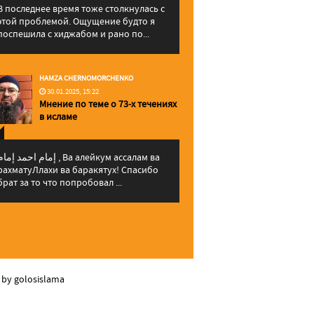
В последнее время тоже столкнулась с
этой проблемой. Ощущение будто я
поспешила с хиджабом и рано по...
HAMZA CHERNOMORCHENKO
30.01.2025, 15:22
Мнение по теме о 73-х течениях
в исламе
إمام احمد إما , Ва алейкум ассалам ва
рахматуЛлахи ва баракятух! Спасибо
брат за то что попробовал ...
 by golosislama