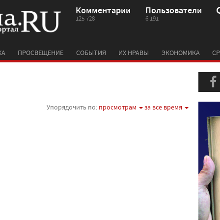
Комментарии
Пользователи
125 728
6 191
КА
ПРОСВЕЩЕНИЕ
СОБЫТИЯ
ИХ НРАВЫ
ЭКОНОМИКА
СР
Упорядочить по:
просмотрам
за все время