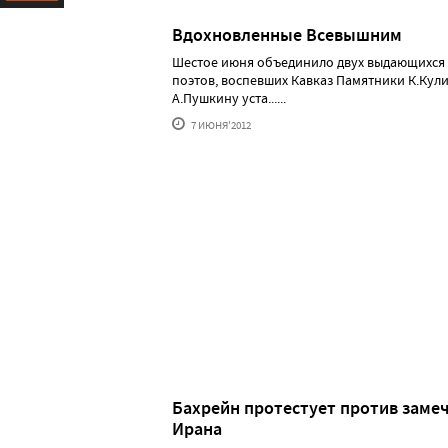
Ресурс
Вдохновленные Всевышним
Шестое июня объединило двух выдающихся
поэтов, воспевших Кавказ Памятники К.Кули
А.Пушкину уста......
7 ИЮНЯ'2012
Бахрейн протестует против заме
Ирана