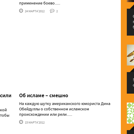
применение боево......
24 МАРТА'2012
2
осили
Об исламе – смешно
На каждую шутку американского юмориста Дина
Обейдуллы о собственном исламском
ской
происхождении или рели......
чтобы
15 МАРТА'2012