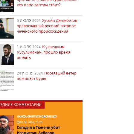
кто и что за этим стоит?
5 ИЮЛЯ'2024
Хусейн Джамбетов -
православный русский патриот
чеченского происхождения
1 ИЮЛЯ'2024
К успешным
мусульманам: прошло время
петлять
24 ИЮНЯ'2024
Посеявший ветер
пожинает бурю
ЕДНИЕ КОММЕНТАРИИ
HAMZA CHERNOMORCHENKO
03.06.2026, 23:29
Сегодня в Тюмени убит
Исомитдин Акбаров