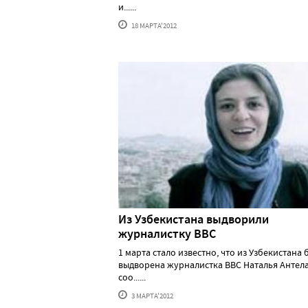
и......
18 МАРТА'2012
Из Узбекистана выдворили
журналистку ВВС
1 марта стало известно, что из Узбекистана 
выдворена журналистка ВВС Наталья Антела
соо......
3 МАРТА'2012