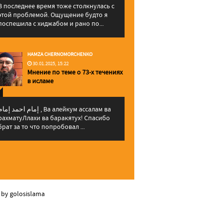
В последнее время тоже столкнулась с
этой проблемой. Ощущение будто я
поспешила с хиджабом и рано по...
HAMZA CHERNOMORCHENKO
30.01.2025, 15:22
Мнение по теме о 73-х течениях
в исламе
إمام احمد إما , Ва алейкум ассалам ва
рахматуЛлахи ва баракятух! Спасибо
брат за то что попробовал ...
 by golosislama