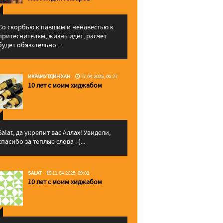
Со скорбью к павшим и ненавестью к
притеснителям, жизнь идет, расчет
будет обязательно. ...
ИКРАМУТДИН ХАН
17.04.2025, 00:27
10 лет с моим хиджабом
Salat, да укрепит вас Аллаx! Увидели,
спасибо за теплые слова :-)...
SALAT
11.04.2025, 09:02
10 лет с моим хиджабом