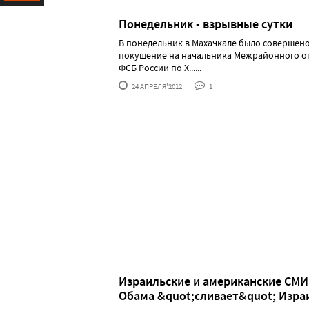
Ресурс
Понедельник - взрывные сутки
В понедельник в Махачкале было совершен
покушение на начальника Межрайонного о
ФСБ России по Х......
24 АПРЕЛЯ'2012
1
Израильские и американские СМИ
Обама &quot;сливает&quot; Изра