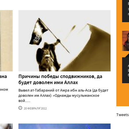
م
ана
Причины победы сподвижников, да
будет доволен ими Аллах
учном
Вывел ат-Табараний от Амра ибн аль-Аса (да будет
доволен им Аллах): «Однажды мусульманское
вой......
20 ФЕВРАЛЯ'2012
Tweets