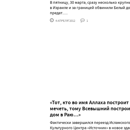
В пятницу, 30 марта, сразу несколько круп
в Израиле и за границей обвинили Белый до
предат......
4 АПРЕЛЯ'2012
1
«Тот, кто во имя Аллаха построит
мечеть, тому Всевышний построи
дом в Раю…»
Фактически завершился переезд Исламског
Культурного Центра «Источник» в новое зда