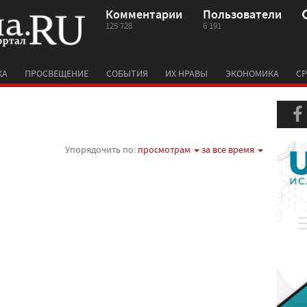
Комментарии
Пользователи
125 728
6 191
КА
ПРОСВЕЩЕНИЕ
СОБЫТИЯ
ИХ НРАВЫ
ЭКОНОМИКА
СР
Упорядочить по:
просмотрам
за все время