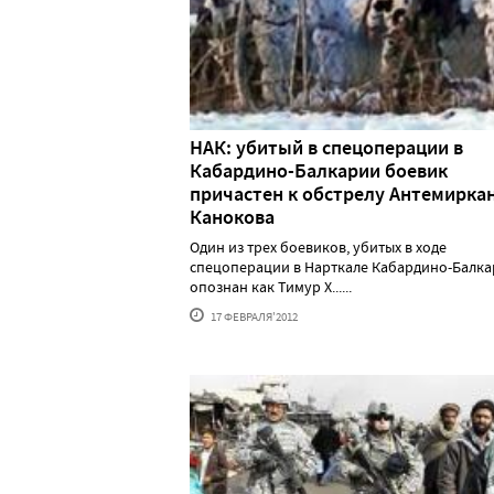
НАК: убитый в спецоперации в
Кабардино-Балкарии боевик
причастен к обстрелу Антемирка
Канокова
Один из трех боевиков, убитых в ходе
спецоперации в Нарткале Кабардино-Балка
опознан как Тимур Х......
17 ФЕВРАЛЯ'2012