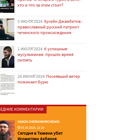
кто и что за этим стоит?
5 ИЮЛЯ'2024
Хусейн Джамбетов -
православный русский патриот
чеченского происхождения
1 ИЮЛЯ'2024
К успешным
мусульманам: прошло время
петлять
24 ИЮНЯ'2024
Посеявший ветер
пожинает бурю
ЕДНИЕ КОММЕНТАРИИ
HAMZA CHERNOMORCHENKO
03.06.2026, 23:29
Сегодня в Тюмени убит
Исомитдин Акбаров