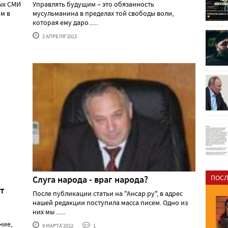
ных СМИ
Управлять будущим – это обязанность
м в
мусульманина в пределах той свободы воли,
которая ему даро......
2 АПРЕЛЯ'2012
ПОСЛ
Слуга народа - враг народа?
т
После публикации статьи на "Ансар.ру", в адрес
нашей редакции поступила масса писем. Одно из
них мы ......
о
ние,
6 МАРТА'2012
1