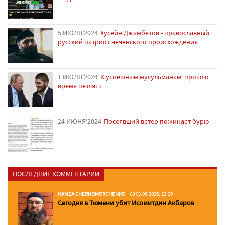
5 ИЮЛЯ'2024
Хусейн Джамбетов - православный
русский патриот чеченского происхождения
1 ИЮЛЯ'2024
К успешным мусульманам: прошло
время петлять
24 ИЮНЯ'2024
Посеявший ветер пожинает бурю
ПОСЛЕДНИЕ КОММЕНТАРИИ
HAMZA CHERNOMORCHENKO
03.06.2026, 23:29
Сегодня в Тюмени убит Исомитдин Акбаров