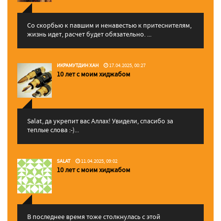
Со скорбью к павшим и ненавестью к притеснителям,
жизнь идет, расчет будет обязательно. ...
ИКРАМУТДИН ХАН
17.04.2025, 00:27
10 лет с моим хиджабом
Salat, да укрепит вас Аллаx! Увидели, спасибо за
теплые слова :-)...
SALAT
11.04.2025, 09:02
10 лет с моим хиджабом
В последнее время тоже столкнулась с этой