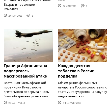
ворвались в арабское селение
Бадрас в провинции
27 МАЯ'2013
1
Рамаллах......
27 МАЯ'2013
1
Граница Афганистана
Каждая десятая
подверглась
таблетка в России -
массированной атаке
подделка
Восточная часть афганской
Объем рынка фальшивых
провинции Кунар после
лекарств в России сопоставим с
длительного перерыва вновь
тратами государства на закупку
была обстреляна ракетными......
медикаментов за......
28 МАРТА'2013
7 ФЕВРАЛЯ'2013