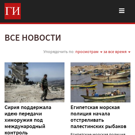
ВСЕ НОВОСТИ
Упорядочить по:
просмотрам
за все время
Сирия поддержала
Египетская морская
идею передачи
полиция начала
химоружия под
отстреливать
международный
палестинских рыбаков
контроль
Египетские морская полиция