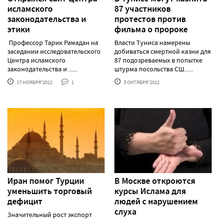
исламского
87 участников
законодательства и
протестов против
этики
фильма о пророке
Профессор Тарик Рамадан на
Власти Туниса намерены
заседании исследовательского
добиваться смертной казни для
Центра исламского
87 подозреваемых в попытке
законодательства и ......
штурма посольства СШ......
17 НОЯБРЯ'2012
1
5 ОКТЯБРЯ'2012
Иран помог Турции
В Москве откроются
уменьшить торговый
курсы Ислама для
дефицит
людей с нарушением
слуха
Значительный рост экспорт