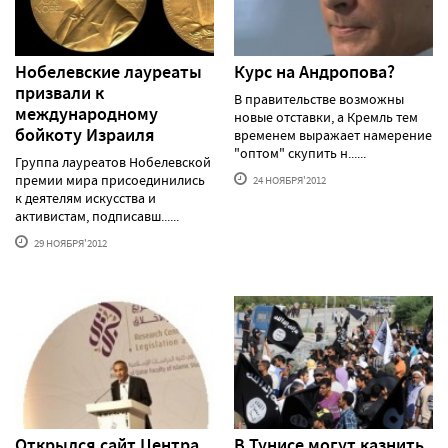
Нобелевские лауреаты
Курс на Андропова?
призвали к
В правительстве возможны
международному
новые отставки, а Кремль тем
бойкоту Израиля
временем выражает намерение
"оптом" скупить н......
Группа лауреатов Нобелевской
премии мира присоединились
24 НОЯБРЯ'2012
к деятелям искусства и
активистам, подписавш......
29 НОЯБРЯ'2012
Открылся сайт Центра
В Тунисе могут казнить