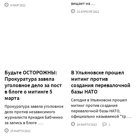
вещает на......
8 МАЯ'2012
23 АПРЕЛЯ'2012
Будьте ОСТОРОЖНЫ:
В Ульяновске прошел
Прокуратура завела
митинг против
уголовное дело за пост
создания перевалочной
в блоге о митинге 5
базы НАТО
марта
Сегодня в Ульяновске прошел
митинг против создания
Прокуратура завела уголовное
перевалочной базы НАТО,
дело против независимого
официально называемой "тр......
журналиста Аркадия Бабченко
за запись в блоге ......
24 МАРТА'2012
1
25 МАРТА'2012