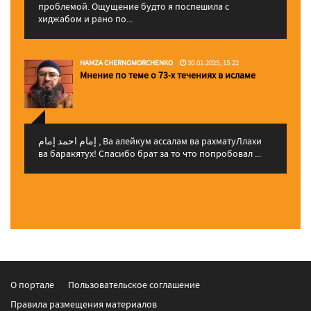
проблемой. Ощущение будто я поспешила с
хиджабом и рано по...
HAMZA CHERNOMORCHENKO
30.01.2025, 15:22
Мнение по теме о 73-х течениях в исламе
إمام احمد إمام , Ва алейкум ассалам ва рахматуЛлахи
ва баракятух! Спасибо брат за то что попробовал ...
О портале
Пользовательское соглашение
Правила размещения материалов