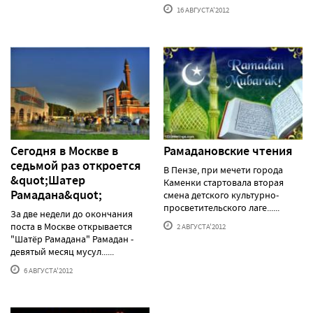
16 АВГУСТА'2012
Сегодня в Москве в
Рамадановские чтения
седьмой раз откроется
В Пензе, при мечети города
&quot;Шатер
Каменки стартовала вторая
Рамадана&quot;
смена детского культурно-
просветительского лаге......
За две недели до окончания
поста в Москве открывается
2 АВГУСТА'2012
"Шатёр Рамадана" Рамадан -
девятый месяц мусул......
6 АВГУСТА'2012