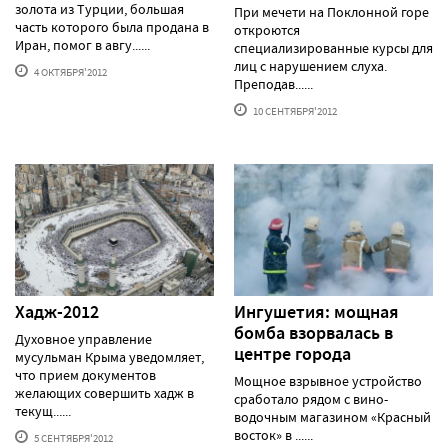
золота из Турции, большая
При мечети на Поклонной горе
часть которого была продана в
откроются
Иран, помог в авгу......
специализированные курсы для
лиц с нарушением слуха.
4 ОКТЯБРЯ'2012
Преподав......
10 СЕНТЯБРЯ'2012
Хадж-2012
Ингушетия: мощная
бомба взорвалась в
Духовное управление
центре города
мусульман Крыма уведомляет,
что прием документов
Мощное взрывное устройство
желающих совершить хадж в
сработало рядом с вино-
текущ......
водочным магазином «Красный
восток» в ......
5 СЕНТЯБРЯ'2012