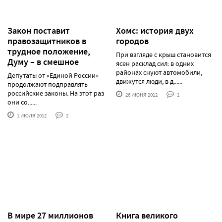
Закон поставит
Хомс: история двух
правозащитников в
городов
трудное положение,
При взгляде с крыш становится
Думу – в смешное
ясен расклад сил: в одних
районах снуют автомобили,
Депутаты от «Единой России»
движутся люди; в д......
продолжают подправлять
российские законы. На этот раз
26 ИЮНЯ'2012
1
они со......
1 ИЮЛЯ'2012
2
В мире 27 миллионов
Книга великого