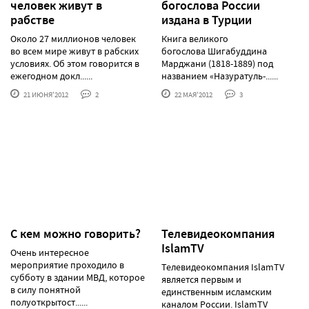
человек живут в
богослова России
рабстве
издана в Турции
Около 27 миллионов человек
Книга великого
во всем мире живут в рабских
богослова Шигабуддина
условиях. Об этом говорится в
Марджани (1818-1889) под
ежегодном докл......
названием «Назуратуль-......
21 ИЮНЯ'2012
2
22 МАЯ'2012
3
С кем можно говорить?
Телевидеокомпания
IslamTV
Очень интересное
мероприятие проходило в
Телевидеокомпания IslamTV
субботу в здании МВД, которое
является первым и
в силу понятной
единственным исламским
полуоткрытост......
каналом России. IslamTV