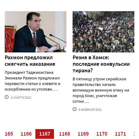
Рахмон предложил
Резня в Хомсе:
смягчить наказание
последние конвульсии
тирана?
Президент Таджикистана
Эмомали Рахмон предложил
В пятницу утром сирийское
перевести статьи о клевете и
правительство начало
оскорблении из уголовн......
вопиющую военную атаку на
город Хомс, уничтожая
11 МАРТА'2012
сотни......
6 ФЕВРАЛЯ'2012
1165
1166
1167
1168
1169
1170
1171
11