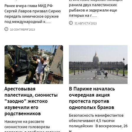
ранила двух палестинских
Ранее вчера глава МИД РФ
рыбаков и задержали еще
Сергей Лавров призвал Сирию
пятерых на г......
передать химическое оружие
под международный к......
31 АВГУСТА'2013
10 СЕНТЯБРЯ'2013
Арестовывая
В Париже началась
палестинца, сионисты
очередная акция
"заодно" жестоко
протеста против
изувечили его
однополых браков
родственников
Безопасность манифестантов
обеспечивают 4,5 тысячи
Накануне на рассвете
полицейских В воскресенье, 26
сионистские головорезы
м......