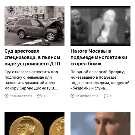
Суд арестовал
На юге Москвы в
спецназовца, в пьяном
подъезде многоэтажки
виде устроившего ДТП
сгорел бомж
Суд отказался отпустить под
По одной из версий бродягу,
подписку о невыезде или
ночевавшего в подъезде,
назначить домашний арест
поджег житель дома, по другой
майору Сергею Дронову В......
- бездомный случа......
29 ЯНВАРЯ'2013
2
30 НОЯБРЯ'2012
3