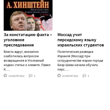
За констатацию факта –
Моссад учит
уголовное
персидскому языку
преследование
израильских студентов
Власть вдруг, внезапно
Политическая разведка
озаботилась вопросом
Израиля (Моссад) при
возвращения в Уголовный
сотрудничестве мэрии города
кодекс статьи о клевете. Павел
Беэр-Шева начала обучать
К......
перс......
14 ИЮЛЯ'2012
3
10 ИЮЛЯ'2012
3