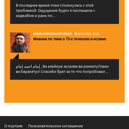
В последнее время тоже столкнулась с этой
проблемой. Ощущение будто я поспешила с
хиджабом и рано по...
HAMZA CHERNOMORCHENKO
30.01.2025, 15:22
Мнение по теме о 73-х течениях в исламе
إمام احمد إمام , Ва алейкум ассалам ва рахматуЛлахи
ва баракятух! Спасибо брат за то что попробовал ...
О портале
Пользовательское соглашение