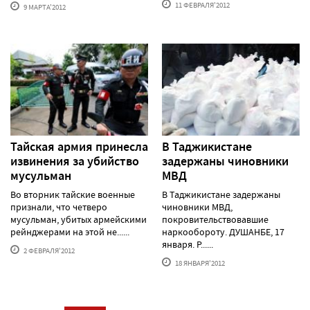
11 ФЕВРАЛЯ'2012
9 МАРТА'2012
Тайская армия принесла
В Таджикистане
извинения за убийство
задержаны чиновники
мусульман
МВД
Во вторник тайские военные
В Таджикистане задержаны
признали, что четверо
чиновники МВД,
мусульман, убитых армейскими
покровительствовавшие
рейнджерами на этой не......
наркообороту. ДУШАНБЕ, 17
января. Р......
2 ФЕВРАЛЯ'2012
18 ЯНВАРЯ'2012