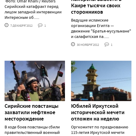
Фото: Omar Khani / Reuters
Каире тысячи своих
Сирийский катафракт перед
сторонников
лицом западной интервенции
Интересным об......
Ведущие исламские
организации Египта —
7 ДЕКАБРЯ'2012
1
движение "Братья-мусульмане"
и салафитская па......
30 НОЯБРЯ'2012
1
Сирийские повстанцы
Юбилей Иркутской
захватили нефтяное
исторической мечети
месторождение
отложен на неделю
В ходе боев повстанцы сбили
Оргкомитет по празднованию
правительственный военный
115-летия Иркутской мечети