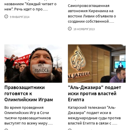
названием "Каждый читает о
Самопровозглашенная
нем". Речь идет о про......
автономия Киренаика на
востоке Ливии объявила о
9 ЯНВАРЯ'2014
создании собственной......
16 НОЯБРЯ'2013
Правозащитники
"Аль-Джазира" подает
готовятся к
иски против властей
Олимпийским Играм
Египта
Во время проведения
Катарский телеканал "Аль-
Олимпийских Игр в Сочи
Джазира" подает иски в
тысячи правозащитников
международные суды против
выступят по всему миру......
властей Египта в связи с ......