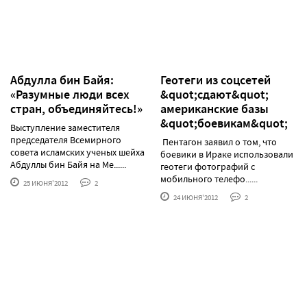
Абдулла бин Байя:
Геотеги из соцсетей
«Разумные люди всех
&quot;сдают&quot;
стран, объединяйтесь!»
американские базы
&quot;боевикам&quot;
Выступление заместителя
председателя Всемирного
Пентагон заявил о том, что
совета исламских ученых шейха
боевики в Ираке использовали
Абдуллы бин Байя на Ме......
геотеги фотографий с
мобильного телефо......
25 ИЮНЯ'2012
2
24 ИЮНЯ'2012
2