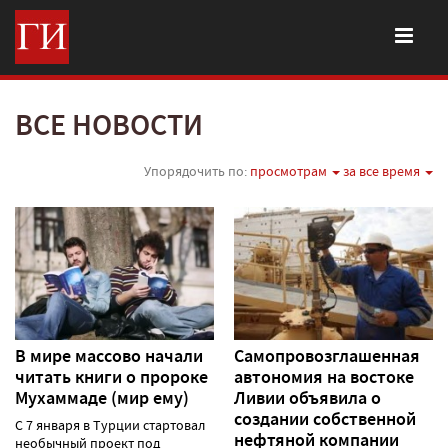
ВСЕ НОВОСТИ
Упорядочить по:
просмотрам
за все время
В мире массово начали
Самопровозглашенная
читать книги о пророке
автономия на востоке
Мухаммаде (мир ему)
Ливии объявила о
создании собственной
С 7 января в Турции стартовал
нефтяной компании
необычный проект под