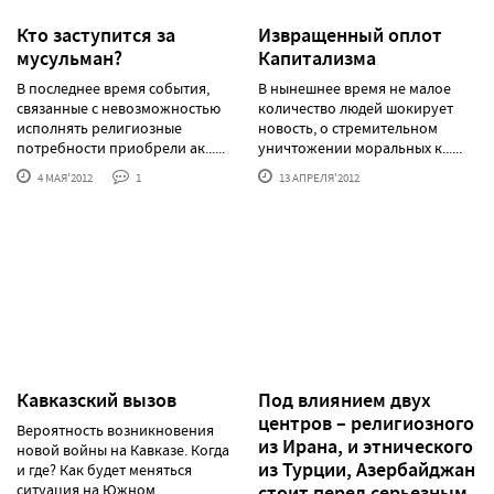
Кто заступится за
Извращенный оплот
мусульман?
Капитализма
В последнее время события,
В нынешнее время не малое
связанные с невозможностью
количество людей шокирует
исполнять религиозные
новость, о стремительном
потребности приобрели ак......
уничтожении моральных к......
4 МАЯ'2012
1
13 АПРЕЛЯ'2012
Кавказский вызов
Под влиянием двух
центров – религиозного
Вероятность возникновения
из Ирана, и этнического
новой войны на Кавказе. Когда
из Турции, Азербайджан
и где? Как будет меняться
ситуация на Южном ......
стоит перед серьезным