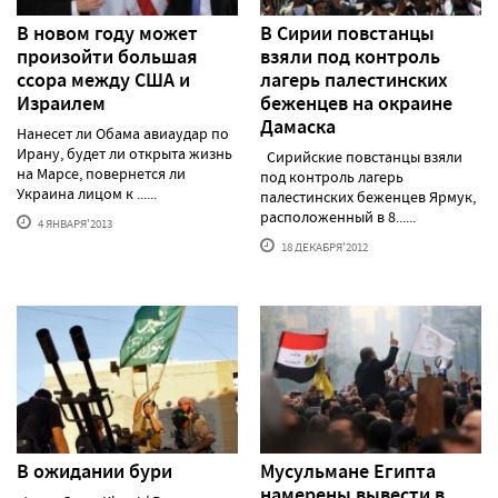
В новом году может
В Сирии повстанцы
произойти большая
взяли под контроль
ссора между США и
лагерь палестинских
Израилем
беженцев на окраине
Дамаска
Нанесет ли Обама авиаудар по
Ирану, будет ли открыта жизнь
Сирийские повстанцы взяли
на Марсе, повернется ли
под контроль лагерь
Украина лицом к ......
палестинских беженцев Ярмук,
расположенный в 8......
4 ЯНВАРЯ'2013
18 ДЕКАБРЯ'2012
В ожидании бури
Мусульмане Египта
намерены вывести в