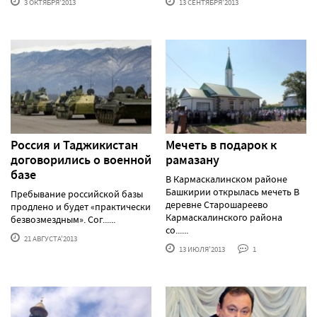
3 ОКТЯБРЯ'2013
13 СЕНТЯБРЯ'2013
Россия и Таджикистан
Мечеть в подарок к
договорились о военной
рамазану
базе
В Кармаскалинском районе
Башкирии открылась мечеть В
Пребывание российской базы
деревне Старошареево
продлено и будет «практически
Кармаскалинского района
безвозмездным». Сог......
со......
21 АВГУСТА'2013
13 ИЮЛЯ'2013
1