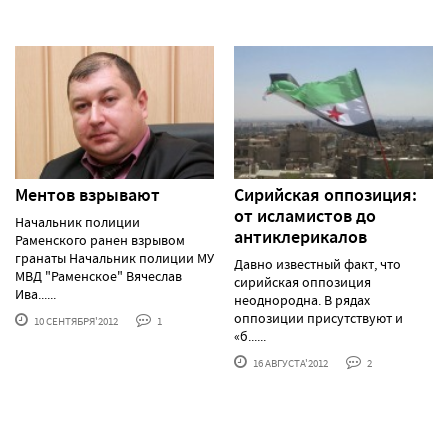
Ментов взрывают
Сирийская оппозиция:
от исламистов до
Начальник полиции
антиклерикалов
Раменского ранен взрывом
гранаты Начальник полиции МУ
Давно известный факт, что
МВД "Раменское" Вячеслав
сирийская оппозиция
Ива......
неоднородна. В рядах
оппозиции присутствуют и
10 СЕНТЯБРЯ'2012
1
«б......
16 АВГУСТА'2012
2