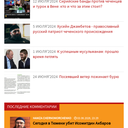
12 ИЮЛЯ'2024
Сирийские банды против чеченцев
и турок в Вене: кто и что за этим стоит?
5 ИЮЛЯ'2024
Хусейн Джамбетов - православный
русский патриот чеченского происхождения
1 ИЮЛЯ'2024
К успешным мусульманам: прошло
время петлять
24 ИЮНЯ'2024
Посеявший ветер пожинает бурю
ПОСЛЕДНИЕ КОММЕНТАРИИ
HAMZA CHERNOMORCHENKO
03.06.2026, 23:29
Сегодня в Тюмени убит Исомитдин Акбаров