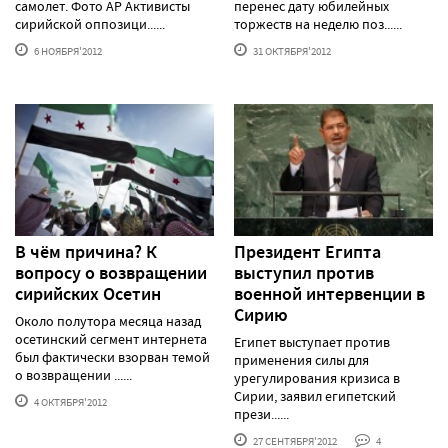
самолет. Фото АР Активисты
перенес дату юбилейных
сирийской оппозици......
торжеств на неделю поз......
6 НОЯБРЯ'2012
31 ОКТЯБРЯ'2012
В чём причина? К
Президент Египта
вопросу о возвращении
выступил против
сирийских Осетин
военной интервенции в
Сирию
Около полутора месяца назад
осетинский сегмент интернета
Египет выступает против
был фактически взорван темой
применения силы для
о возвращении ......
урегулирования кризиса в
Сирии, заявил египетский
4 ОКТЯБРЯ'2012
прези......
27 СЕНТЯБРЯ'2012
4