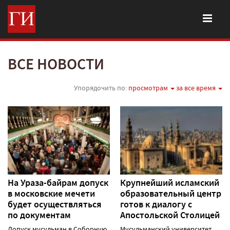
ВСЕ НОВОСТИ
Упорядочить по:
просмотрам
за все время
На Ураза-байрам допуск
Крупнейший исламский
в московские мечети
образовательный центр
будет осуществляться
готов к диалогу с
по документам
Апостольской Столицей
Допуск мусульман в Соборную
Мусульманский университет