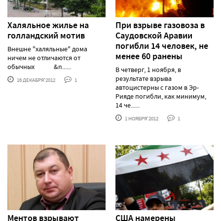
Халяльное жилье на
При взрыве газовоза в
голландский мотив
Саудовской Аравии
погибли 14 человек, не
Внешне "халяльные" дома
менее 60 ранены
ничем не отличаются от
обычных &n......
В четверг, 1 ноября, в
результате взрыва
16 ДЕКАБРЯ'2012
1
автоцистерны с газом в Эр-
Рияде погибли, как минимум,
14 че......
1 НОЯБРЯ'2012
1
Ментов взрывают
США намерены