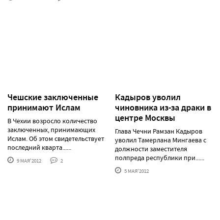
Чешские заключенные
Кадыров уволил
принимают Ислам
чиновника из-за драки в
центре Москвы
В Чехии возросло количество
заключенных, принимающих
Глава Чечни Рамзан Кадыров
Ислам. Об этом свидетельствует
уволил Тамерлана Мингаева с
последний кварта......
должности заместителя
полпреда республики при......
9 МАЯ'2012
2
5 МАЯ'2012