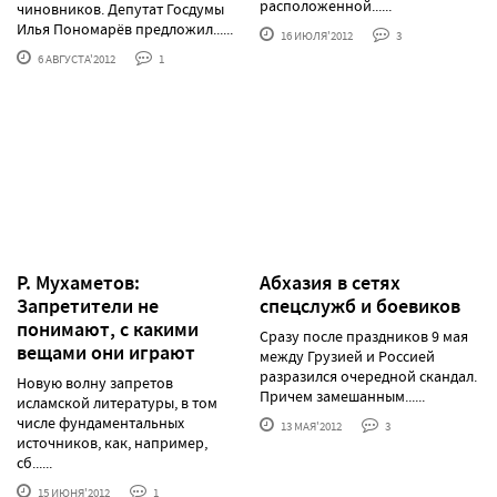
расположенной......
чиновников. Депутат Госдумы
Илья Пономарёв предложил......
16 ИЮЛЯ'2012
3
6 АВГУСТА'2012
1
Р. Мухаметов:
Абхазия в сетях
Запретители не
спецслужб и боевиков
понимают, с какими
Сразу после праздников 9 мая
вещами они играют
между Грузией и Россией
разразился очередной скандал.
Новую волну запретов
Причем замешанным......
исламской литературы, в том
числе фундаментальных
13 МАЯ'2012
3
источников, как, например,
сб......
15 ИЮНЯ'2012
1