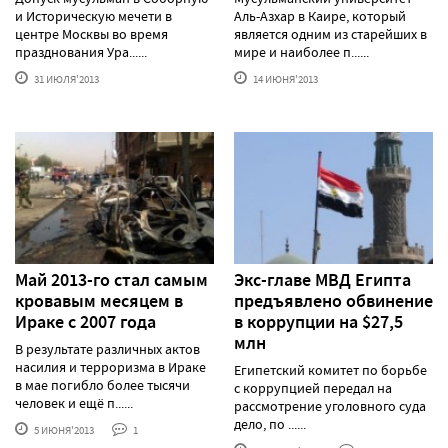
и Историческую мечети в
Аль-Азхар в Каире, который
центре Москвы во время
является одним из старейших в
празднования Ура......
мире и наиболее п......
31 ИЮЛЯ'2013
14 ИЮНЯ'2013
Май 2013-го стал самым
Экс-главе МВД Египта
кровавым месяцем в
предъявлено обвинение
Ираке с 2007 года
в коррупции на $27,5
млн
В результате различных актов
насилия и терроризма в Ираке
Египетский комитет по борьбе
в мае погибло более тысячи
с коррупцией передал на
человек и ещё п......
рассмотрение уголовного суда
дело, по ......
5 ИЮНЯ'2013
1