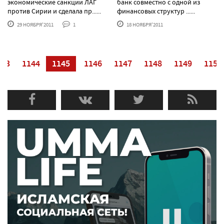
экономические санкции ЛАГ
банк совместно с одной из
против Сирии и сделала пр......
финансовых структур ......
29 НОЯБРЯ'2011
1
18 НОЯБРЯ'2011
143
1144
1145
1146
1147
1148
1149
1150