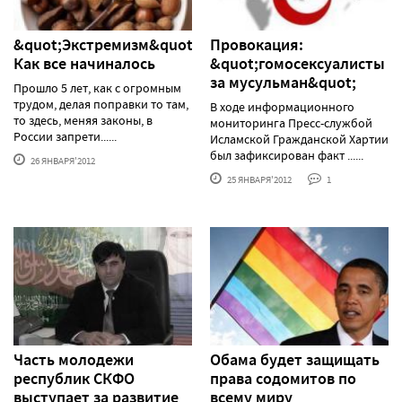
&quot;Экстремизм&quot;.
Провокация:
Как все начиналось
&quot;гомосексуалисты
за мусульман&quot;
Прошло 5 лет, как с огромным
трудом, делая поправки то там,
В ходе информационного
то здесь, меняя законы, в
мониторинга Пресс-службой
России запрети......
Исламской Гражданской Хартии
был зафиксирован факт ......
26 ЯНВАРЯ'2012
25 ЯНВАРЯ'2012
1
Часть молодежи
Обама будет защищать
республик СКФО
права содомитов по
выступает за развитие
всему миру