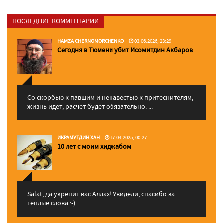
ПОСЛЕДНИЕ КОММЕНТАРИИ
HAMZA CHERNOMORCHENKO
03.06.2026, 23:29
Сегодня в Тюмени убит Исомитдин Акбаров
Со скорбью к павшим и ненавестью к притеснителям,
жизнь идет, расчет будет обязательно. ...
ИКРАМУТДИН ХАН
17.04.2025, 00:27
10 лет с моим хиджабом
Salat, да укрепит вас Аллаx! Увидели, спасибо за
теплые слова :-)...