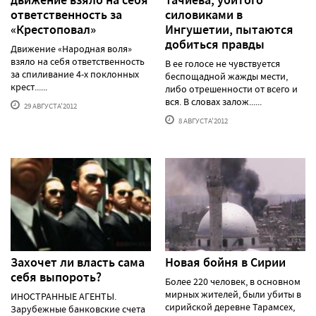
ответственность за
силовиками в
«Крестоповал»
Ингушетии, пытаются
добиться правды
Движение «Народная воля»
взяло на себя ответственность
В ее голосе не чувствуется
за спиливание 4-х поклонных
беспощадной жажды мести,
крест......
либо отрешенности от всего и
вся. В словах залож......
29 АВГУСТА'2012
8 АВГУСТА'2012
Захочет ли власть сама
Новая бойня в Сирии
себя выпороть?
Более 220 человек, в основном
мирных жителей, были убиты в
ИНОСТРАННЫЕ АГЕНТЫ.
сирийской деревне Тарамсех,
Зарубежные банковские счета