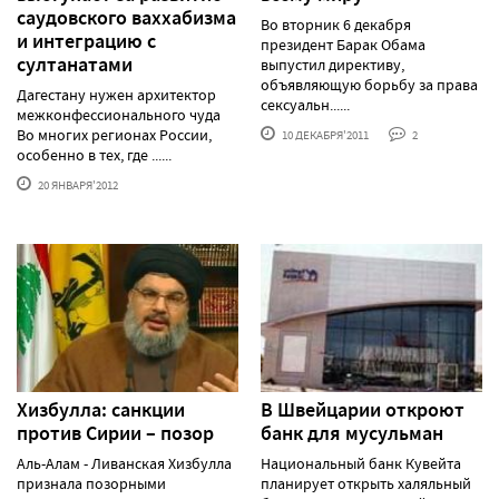
саудовского ваххабизма
Во вторник 6 декабря
и интеграцию с
президент Барак Обама
султанатами
выпустил директиву,
объявляющую борьбу за права
Дагестану нужен архитектор
сексуальн......
межконфессионального чуда
Во многих регионах России,
10 ДЕКАБРЯ'2011
2
особенно в тех, где ......
20 ЯНВАРЯ'2012
Хизбулла: санкции
В Швейцарии откроют
против Сирии – позор
банк для мусульман
Аль-Алам - Ливанская Хизбулла
Национальный банк Кувейта
признала позорными
планирует открыть халяльный