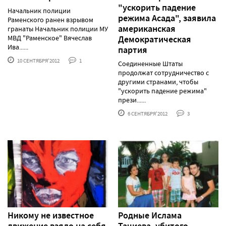
"ускорить падение
Начальник полиции
режима Асада", заявила
Раменского ранен взрывом
американская
гранаты Начальник полиции МУ
МВД "Раменское" Вячеслав
Демократическая
Ива......
партия
10 СЕНТЯБРЯ'2012
1
Соединенные Штаты
продолжат сотрудничество с
другими странами, чтобы
"ускорить падение режима"
прези......
6 СЕНТЯБРЯ'2012
3
Никому не известное
Родные Ислама
движение взяло на себя
Тачиева, убитого