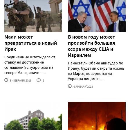
Мали может
В новом году может
превратиться в новый
произойти большая
Ирак
ссора между США и
Израилем
Соединенные Штаты делают
ставку на достижение
Нанесет ли Обама авиаудар по
соглашений с туарегами на
Ирану, будет ли открыта жизнь
севере Мали, иначе ......
на Марсе, повернется ли
Украина лицом к ......
9 ФЕВРАЛЯ'2013
1
4 ЯНВАРЯ'2013