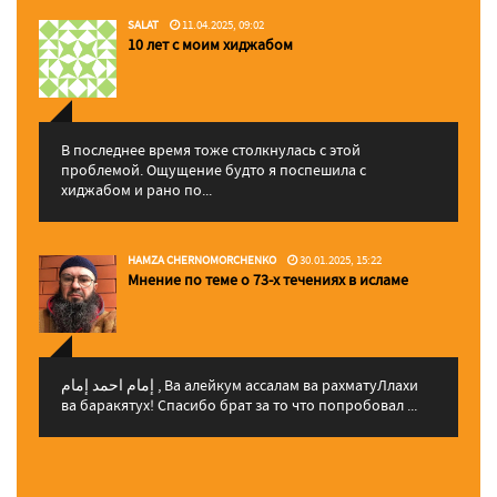
SALAT
11.04.2025, 09:02
10 лет с моим хиджабом
В последнее время тоже столкнулась с этой
проблемой. Ощущение будто я поспешила с
хиджабом и рано по...
HAMZA CHERNOMORCHENKO
30.01.2025, 15:22
Мнение по теме о 73-х течениях в исламе
إمام احمد إمام , Ва алейкум ассалам ва рахматуЛлахи
ва баракятух! Спасибо брат за то что попробовал ...