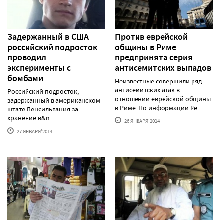
Задержанный в США
Против еврейской
российский подросток
общины в Риме
проводил
предпринята серия
эксперименты с
антисемитских выпадов
бомбами
Неизвестные совершили ряд
антисемитских атак в
Российский подросток,
отношении еврейской общины
задержанный в американском
в Риме. По информации Re......
штате Пенсильвания за
хранение в&n......
26 ЯНВАРЯ'2014
27 ЯНВАРЯ'2014