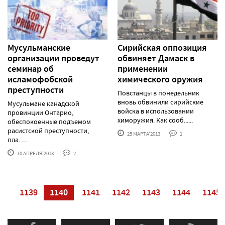
Мусульманские
Сирийская оппозиция
организации проведут
обвиняет Дамаск в
семинар об
применении
исламофобской
химического оружия
преступности
Повстанцы в понедельник
вновь обвинили сирийские
Мусульмане канадской
войска в использовании
провинции Онтарио,
химоружия. Как сооб......
обеспокоенные подъемом
расистской преступности,
25 МАРТА'2013
1
пла......
10 АПРЕЛЯ'2013
2
38
1139
1140
1141
1142
1143
1144
1145