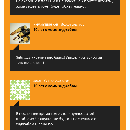
Со скорбью к павшим и ненавестью к притеснителям,
жизнь идет, расчет будет обязательно. ...
ИКРАМУТДИН ХАН
17.04.2025, 00:27
10 лет с моим хиджабом
Salat, да укрепит вас Аллаx! Увидели, спасибо за
теплые слова :-)...
SALAT
11.04.2025, 09:02
10 лет с моим хиджабом
В последнее время тоже столкнулась с этой
проблемой. Ощущение будто я поспешила с
хиджабом и рано по...