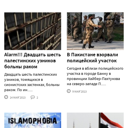
Alarm!!! Двадцать шесть
В Пакистане взорвали
палестинских узников
полицейский участок
больны раком
Сегодня в вблизи полицейского
участка в городе Банну в
Двадцать шесть палестинских
провинции Хайбер-Пахтунхва
узников, томящихся в
на северо-западе П......
сионистских застенках, больны
раком. По ин......
9 МАЯ'2013
14 МАЯ'2013
2