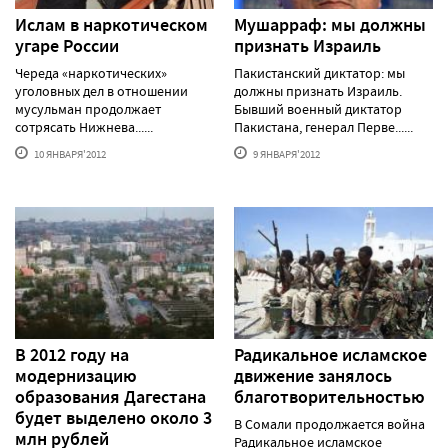
Ислам в наркотическом
Мушарраф: мы должны
угаре России
признать Израиль
Череда «наркотических»
Пакистанский диктатор: мы
уголовных дел в отношении
должны признать Израиль.
мусульман продолжает
Бывший военный диктатор
сотрясать Нижнева......
Пакистана, генерал Перве......
10 ЯНВАРЯ'2012
9 ЯНВАРЯ'2012
В 2012 году на
Радикальное исламское
модернизацию
движение занялось
образования Дагестана
благотворительностью
будет выделено около 3
В Сомали продолжается война
млн рублей
Радикальное исламское