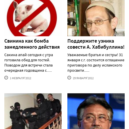
Свинина как бомба
Поддержите узника
замедленного действия
совести А. Хабибуллина!
Сакина апай сегодня с утра
Уважаемые братья и сестры! 31
готовила обед для гостей.
января с.г. состоится оглашение
Поводом для встречи стала
приговора по делу исламского
очередная годовщина с......
просвети......
1 ФЕВРАЛЯ'2012
29 ЯНВАРЯ'2012