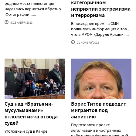
категоричном
родные места палестинцы
неприятии экстремизма
надеялись вернуться обратно
Фотографии ......
и терроризма
5 ДЕКАБРЯ'2013
В последнее время в СМИ
появилась информация о том,
что в МРОМ «Даруль Аркам»......
21 НОЯБРЯ'2013
Суд над «Братьями-
Борис Титов подводит
мусульманами»
мигрантов под
отложен из-за отвода
амнистию
судей
Подготовлен проект
легализации иностранных
Уголовный суд в Каире
работников Уполномоченный