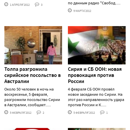
по данным радио "Свобод......
1 АПРЕЛЯ'2012
3
9 МАРТА'2012
Толпа разгромила
Сирия и СБ ООН: новая
сирийское посольство в
провокация против
Австралии
России
Около 50 человек в ночь на
4 февраля СБ ООН провёл
воскресенье, 5 февраля,
новое заседание по Сирии. На
разгромили посольство Сирии
этот раз направленность удара
в Австралии, сообщает......
против России и К......
5 ФЕВРАЛЯ'2012
2
5 ФЕВРАЛЯ'2012
1