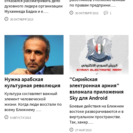
отказался рассматривать дело
по правам предприни......
духовного лидера организации
Мухаммеда Бадиа и е......
30 ОКТЯБРЯ'2013
1
30 ОКТЯБРЯ'2013
Нужна арабская
"Сирийская
культурная революция
электронная армия"
взломала приложения
Культура составляет важный
Sky для Android
элемент человеческой
жизни. Когда люди восстали по
Боевые действия на Ближнем
всему Ближнему ......
востоке разворачиваются и в
виртуальном пространстве.
6 АВГУСТА'2013
Так, хакер......
27 МАЯ'2013