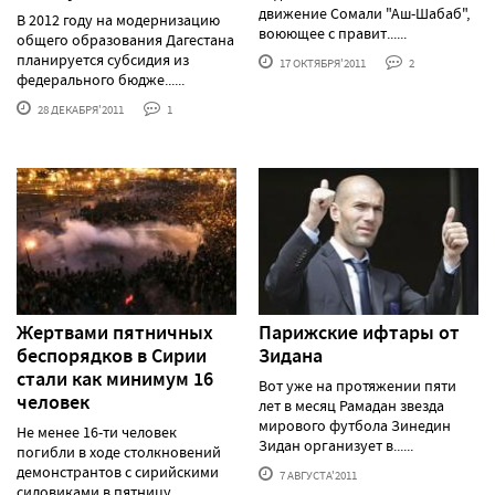
движение Сомали "Аш-Шабаб",
В 2012 году на модернизацию
воюющее с правит......
общего образования Дагестана
планируется субсидия из
17 ОКТЯБРЯ'2011
2
федерального бюдже......
28 ДЕКАБРЯ'2011
1
Жертвами пятничных
Парижские ифтары от
беспорядков в Сирии
Зидана
стали как минимум 16
Вот уже на протяжении пяти
человек
лет в месяц Рамадан звезда
мирового футбола Зинедин
Не менее 16-ти человек
Зидан организует в......
погибли в ходе столкновений
демонстрантов с сирийскими
7 АВГУСТА'2011
силовиками в пятницу.......