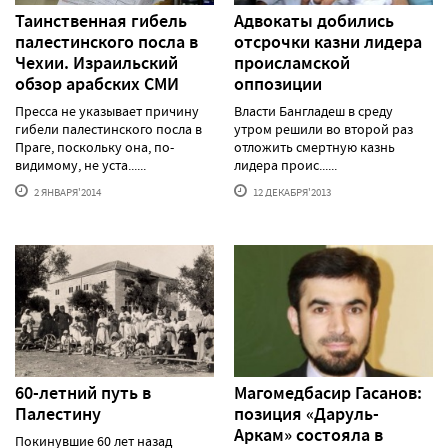
Таинственная гибель
Адвокаты добились
палестинского посла в
отсрочки казни лидера
Чехии. Израильский
происламской
обзор арабских СМИ
оппозиции
Пресса не указывает причину
Власти Бангладеш в среду
гибели палестинского посла в
утром решили во второй раз
Праге, поскольку она, по-
отложить смертную казнь
видимому, не уста......
лидера проис......
2 ЯНВАРЯ'2014
12 ДЕКАБРЯ'2013
60-летний путь в
Магомедбасир Гасанов:
Палестину
позиция «Даруль-
Аркам» состояла в
Покинувшие 60 лет назад