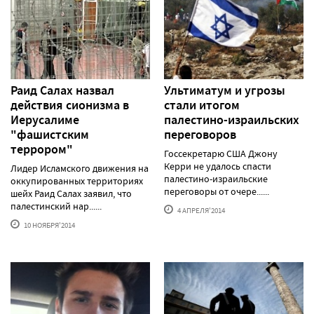
Раид Салах назвал
Ультиматум и угрозы
действия сионизма в
стали итогом
Иерусалиме
палестино-израильских
"фашистским
переговоров
террором"
Госсекретарю США Джону
Керри не удалось спасти
Лидер Исламского движения на
палестино-израильские
оккупированных территориях
переговоры от очере......
шейх Раид Салах заявил, что
палестинский нар......
4 АПРЕЛЯ'2014
10 НОЯБРЯ'2014