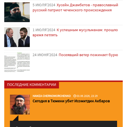
5 ИЮЛЯ'2024
Хусейн Джамбетов - православный
русский патриот чеченского происхождения
1 ИЮЛЯ'2024
К успешным мусульманам: прошло
время петлять
24 ИЮНЯ'2024
Посеявший ветер пожинает бурю
ПОСЛЕДНИЕ КОММЕНТАРИИ
HAMZA CHERNOMORCHENKO
03.06.2026, 23:29
Сегодня в Тюмени убит Исомитдин Акбаров