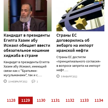
Кандидат в президенты
Страны ЕС
Египта Хазим абу
договорились об
Исмаил обещает ввести
эмбарго на импорт
обязательное ношение
иранской нефти
хиджаба в стране
Страны ЕС достигли
«принципиального согласия»
Кандидат в президенты Египта
в вопросе запрета на импорт
Хазим абу Исмаил, имеющий
нефт......
связи как с "Братьями-
мусульманами", так и с......
5 ЯНВАРЯ'2012
13 ФЕВРАЛЯ'2012
1
7
1128
1129
1130
1131
1132
1133
1134