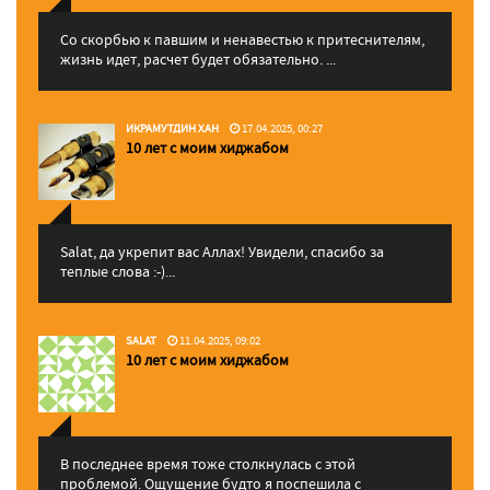
Со скорбью к павшим и ненавестью к притеснителям,
жизнь идет, расчет будет обязательно. ...
ИКРАМУТДИН ХАН
17.04.2025, 00:27
10 лет с моим хиджабом
Salat, да укрепит вас Аллаx! Увидели, спасибо за
теплые слова :-)...
SALAT
11.04.2025, 09:02
10 лет с моим хиджабом
В последнее время тоже столкнулась с этой
проблемой. Ощущение будто я поспешила с