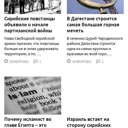
Сирийские повстанцы
В Дагестане строится
объявили о начале
самая большая горная
партизанской войны
мечеть
Глава Свободной сирийской
В селении Цуриб Чародинского
армии признал, что повстанцы
района Дагестана строится
больше не в силах удерживать
одна из самых крупных и
территорию, а по......
красивых во всей горн......
25 ИЮЛЯ'2012
1
19 ИЮЛЯ'2012
1
Почему исламист во
Израиль встает на
главе Египта – это
сторону сирийских