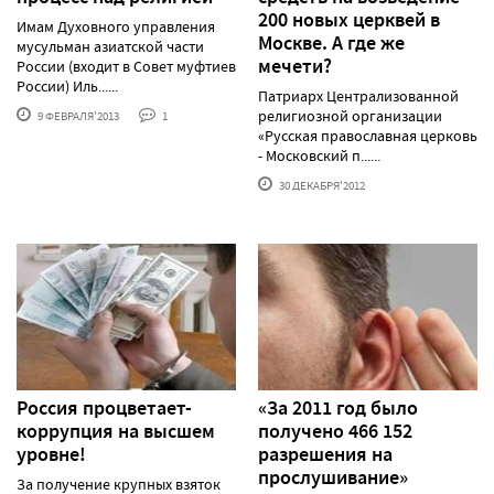
200 новых церквей в
Имам Духовного управления
Москве. А где же
мусульман азиатской части
мечети?
России (входит в Совет муфтиев
России) Иль......
Патриарх Централизованной
религиозной организации
9 ФЕВРАЛЯ'2013
1
«Русская православная церковь
- Московский п......
30 ДЕКАБРЯ'2012
Россия процветает-
«За 2011 год было
коррупция на высшем
получено 466 152
уровне!
разрешения на
прослушивание»
За получение крупных взяток