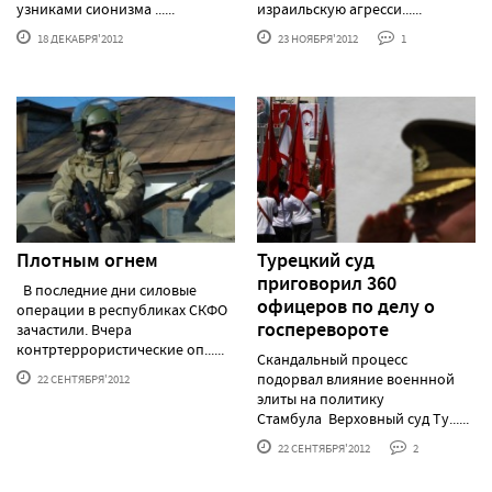
узниками сионизма ......
израильскую агресси......
18 ДЕКАБРЯ'2012
23 НОЯБРЯ'2012
1
Плотным огнем
Турецкий суд
приговорил 360
В последние дни силовые
офицеров по делу о
операции в республиках СКФО
госперевороте
зачастили. Вчера
контртеррористические оп......
Скандальный процесс
подорвал влияние военнной
22 СЕНТЯБРЯ'2012
элиты на политику
Стамбула Верховный суд Ту......
22 СЕНТЯБРЯ'2012
2