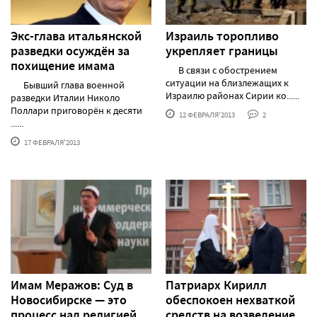
Экс-глава итальянской
Израиль торопливо
разведки осуждён за
укрепляет границы
похищение имама
В связи с обострением
ситуации на близлежащих к
Бывший глава военной
Израилю районах Сирии ко......
разведки Италии Николо
Поллари приговорён к десяти
12 ФЕВРАЛЯ'2013
2
......
17 ФЕВРАЛЯ'2013
Имам Меражов: Суд в
Патриарх Кирилл
Новосибирске — это
обеспокоен нехваткой
процесс над религией
средств на возведение