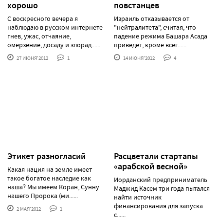
хорошо
повстанцев
С воскресного вечера я
Израиль отказывается от
наблюдаю в русском интернете
"нейтралитета", считая, что
гнев, ужас, отчаяние,
падение режима Башара Асада
омерзение, досаду и злорад......
приведет, кроме всег......
27 ИЮНЯ'2012
1
14 ИЮНЯ'2012
4
Этикет разногласий
Расцветали стартапы
«арабской весной»
Какая нация на земле имеет
такое богатое наследие как
Иорданский предприниматель
наша? Мы имеем Коран, Сунну
Маджид Касем три года пытался
нашего Пророка (ми......
найти источник
финансирования для запуска
2 МАЯ'2012
1
с......