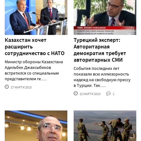
Казахстан хочет
Турецкий эксперт:
расширить
Авторитарная
сотрудничество с НАТО
демократия требует
авторитарных СМИ
Министр обороны Казахстана
Адильбек Джаксыбеков
События последних лет
встретился со специальным
показали всю иллюзорность
представителем ге......
надежд на свободную прессу
в Турции. Так......
27 МАРТА'2013
22 МАРТА'2013
1