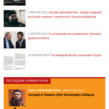
5 ИЮЛЯ'2024
Хусейн Джамбетов - православный
русский патриот чеченского происхождения
1 ИЮЛЯ'2024
К успешным мусульманам: прошло
время петлять
24 ИЮНЯ'2024
Посеявший ветер пожинает бурю
ПОСЛЕДНИЕ КОММЕНТАРИИ
HAMZA CHERNOMORCHENKO
03.06.2026, 23:29
Сегодня в Тюмени убит Исомитдин Акбаров