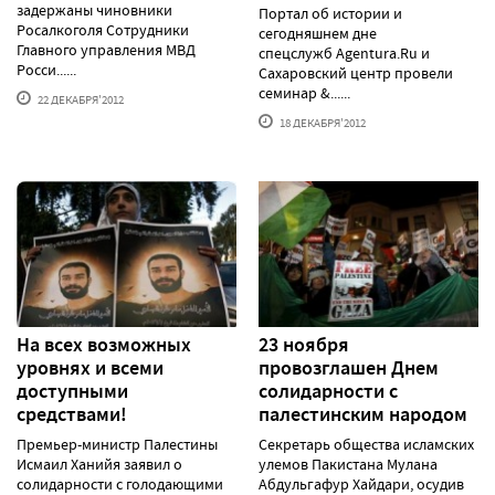
задержаны чиновники
Портал об истории и
Росалкоголя Сотрудники
сегодняшнем дне
Главного управления МВД
спецслужб Agentura.Ru и
Росси......
Сахаровский центр провели
семинар &......
22 ДЕКАБРЯ'2012
18 ДЕКАБРЯ'2012
На всех возможных
23 ноября
уровнях и всеми
провозглашен Днем
доступными
солидарности с
средствами!
палестинским народом
Премьер-министр Палестины
Секретарь общества исламских
Исмаил Ханийя заявил о
улемов Пакистана Мулана
солидарности с голодающими
Абдульгафур Хайдари, осудив