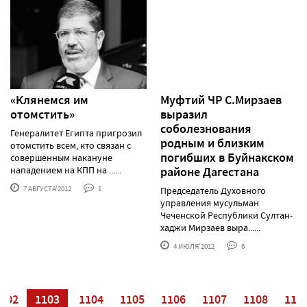
«Клянемся им
Муфтий ЧР С.Мирзаев
отомстить»
выразил
соболезнования
Генералитет Египта пригрозил
родным и близким
отомстить всем, кто связан с
погибших в Буйнакском
совершенным накануне
нападением на КПП на ......
районе Дагестана
7 АВГУСТА'2012
1
Председатель Духовного
управления мусульман
Чеченской Республики Султан-
хаджи Мирзаев выра......
4 ИЮЛЯ'2012
6
102
1103
1104
1105
1106
1107
1108
110