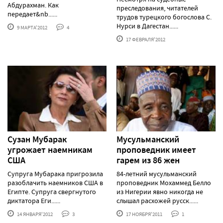
Абдурахман. Как
преследования, читателей
передает&nb......
трудов турецкого богослова С.
Нурси в Дагестан......
9 МАРТА'2012
4
17 ФЕВРАЛЯ'2012
Сузан Мубарак
Мусульманский
угрожает наемникам
проповедник имеет
США
гарем из 86 жен
Супруга Мубарака пригрозила
84-летний мусульманский
разоблачить наемников США в
проповедник Мохаммед Белло
Египте. Супруга свергнутого
из Нигерии явно никогда не
диктатора Еги......
слышал расхожей русск......
14 ЯНВАРЯ'2012
3
17 НОЯБРЯ'2011
1