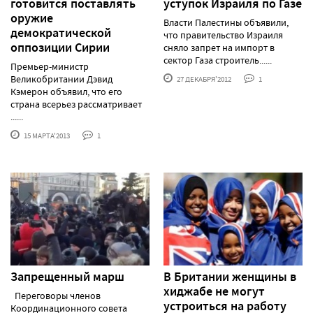
готовится поставлять
уступок Израиля по Газе
оружие
Власти Палестины объявили,
демократической
что правительство Израиля
оппозиции Сирии
сняло запрет на импорт в
сектор Газа строитель......
Премьер-министр
Великобритании Дэвид
27 ДЕКАБРЯ'2012
1
Кэмерон объявил, что его
страна всерьез рассматривает
......
15 МАРТА'2013
1
Запрещенный марш
В Британии женщины в
хиджабе не могут
Переговоры членов
устроиться на работу
Координационного совета