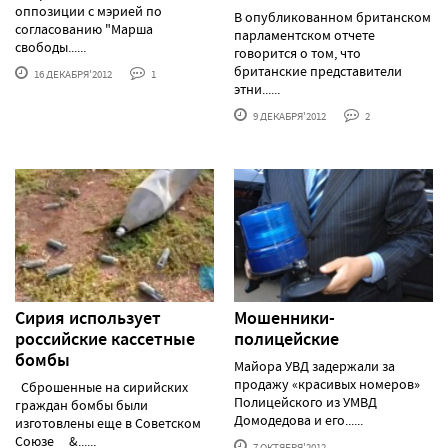
оппозиции с мэрией по
В опубликованном британском
согласованию "Марша
парламентском отчете
свободы......
говорится о том, что
британские представители
16 ДЕКАБРЯ'2012
1
этни......
9 ДЕКАБРЯ'2012
2
Сирия использует
Мошенники-
российские кассетные
полицейские
бомбы
Майора УВД задержали за
продажу «красивых номеров»
Сброшенные на сирийских
Полицейского из УМВД
граждан бомбы были
Домодедова и его......
изготовлены еще в Советском
Союзе &......
7 ОКТЯБРЯ'2012