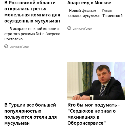
В Ростовской области
Апартеид в Москве
открылась третья
Новый фашизм Глава
молельная комната для
казыята мусульман Тюменской
осужденных мусульман
......
В исправительной колонии
25 ИЮНЯ'2010
строгого режима №1 г. Зверево
Ростовско......
26 ИЮНЯ'2010
В Турции все большей
Кто бы мог подумать -
популярностью
"Сердюков не знал о
пользуются отели для
махинациях в
мусульман
Оборонсервисе"