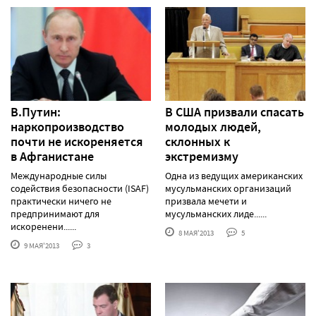
В.Путин:
В США призвали спасать
наркопроизводство
молодых людей,
почти не искореняется
склонных к
в Афганистане
экстремизму
Международные силы
Одна из ведущих американских
содействия безопасности (ISAF)
мусульманских организаций
практически ничего не
призвала мечети и
предпринимают для
мусульманских лиде......
искоренени......
8 МАЯ'2013
5
9 МАЯ'2013
3