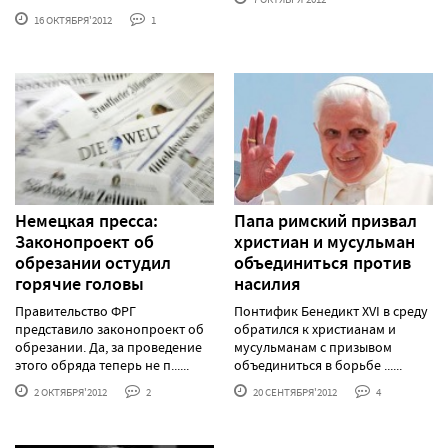
16 ОКТЯБРЯ'2012
1
Немецкая пресса:
Папа римский призвал
Законопроект об
христиан и мусульман
обрезании остудил
объединиться против
горячие головы
насилия
Правительство ФРГ
Понтифик Бенедикт XVI в среду
представило законопроект об
обратился к христианам и
обрезании. Да, за проведение
мусульманам с призывом
этого обряда теперь не п......
объединиться в борьбе ......
2 ОКТЯБРЯ'2012
2
20 СЕНТЯБРЯ'2012
4