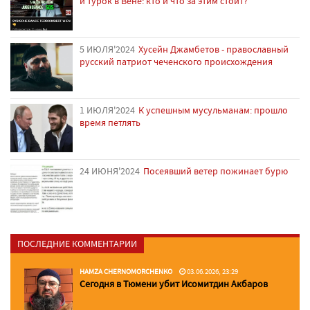
и турок в Вене: кто и что за этим стоит?
5 ИЮЛЯ'2024
Хусейн Джамбетов - православный
русский патриот чеченского происхождения
1 ИЮЛЯ'2024
К успешным мусульманам: прошло
время петлять
24 ИЮНЯ'2024
Посеявший ветер пожинает бурю
ПОСЛЕДНИЕ КОММЕНТАРИИ
HAMZA CHERNOMORCHENKO
03.06.2026, 23:29
Сегодня в Тюмени убит Исомитдин Акбаров