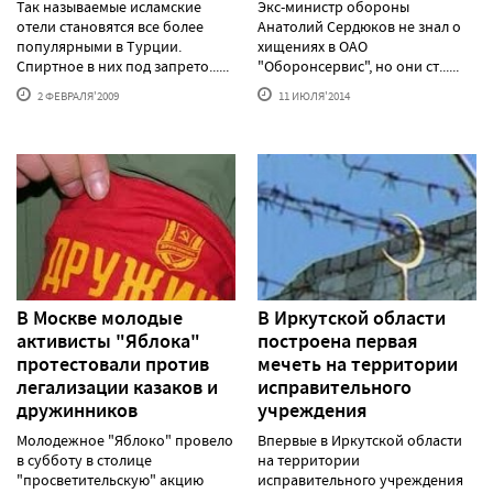
Так называемые исламские
Экс-министр обороны
отели становятся все более
Анатолий Сердюков не знал о
популярными в Турции.
хищениях в ОАО
Спиртное в них под запрето......
"Оборонсервис", но они ст......
2 ФЕВРАЛЯ'2009
11 ИЮЛЯ'2014
В Москве молодые
В Иркутской области
активисты "Яблока"
построена первая
протестовали против
мечеть на территории
легализации казаков и
исправительного
дружинников
учреждения
Молодежное "Яблоко" провело
Впервые в Иркутской области
в субботу в столице
на территории
"просветительскую" акцию
исправительного учреждения