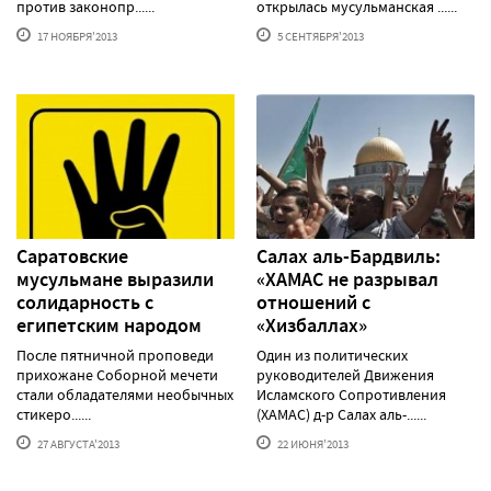
против законопр......
открылась мусульманская ......
17 НОЯБРЯ'2013
5 СЕНТЯБРЯ'2013
Саратовские
Салах аль-Бардвиль:
мусульмане выразили
«ХАМАС не разрывал
солидарность с
отношений с
египетским народом
«Хизбаллах»
После пятничной проповеди
Один из политических
прихожане Соборной мечети
руководителей Движения
стали обладателями необычных
Исламского Сопротивления
стикеро......
(ХАМАС) д-р Салах аль-......
27 АВГУСТА'2013
22 ИЮНЯ'2013