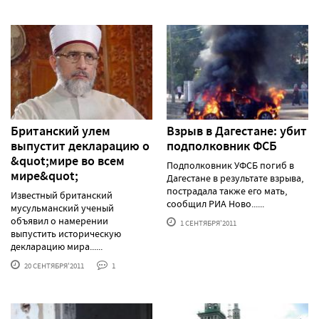
Британский улем
Взрыв в Дагестане: убит
выпустит декларацию о
подполковник ФСБ
&quot;мире во всем
Подполковник УФСБ погиб в
мире&quot;
Дагестане в результате взрыва,
пострадала также его мать,
Известный британский
сообщил РИА Ново......
мусульманский ученый
объявил о намерении
1 СЕНТЯБРЯ'2011
выпустить историческую
декларацию мира......
20 СЕНТЯБРЯ'2011
1