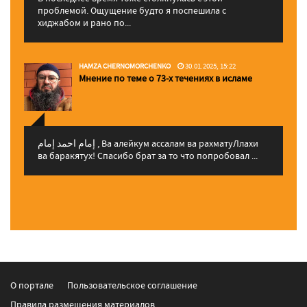
проблемой. Ощущение будто я поспешила с
хиджабом и рано по...
HAMZA CHERNOMORCHENKO
30.01.2025, 15:22
Мнение по теме о 73-х течениях в исламе
إمام احمد إمام , Ва алейкум ассалам ва рахматуЛлахи
ва баракятух! Спасибо брат за то что попробовал ...
О портале
Пользовательское соглашение
Правила размещения материалов