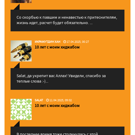
Со скорбью к павшим и ненавестью к притеснителям,
жизнь идет, расчет будет обязательно. ...
ИКРАМУТДИН ХАН
17.04.2025, 00:27
10 лет с моим хиджабом
Salat, да укрепит вас Аллаx! Увидели, спасибо за
теплые слова :-)...
SALAT
11.04.2025, 09:02
10 лет с моим хиджабом
В последнее время тоже столкнулась с этой