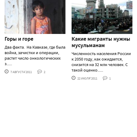
Горы и горе
Какие мигранты нужны
мусульманам
Два факта. На Кавказе, где была
война, зачистки и операции,
Численность населения России
растет число онкологических
к 2050 году, как ожидается,
з......
снизится на 32 млн человек. С
такой оценко......
7 АВГУСТА'2011
2
22 ИЮЛЯ'2011
1