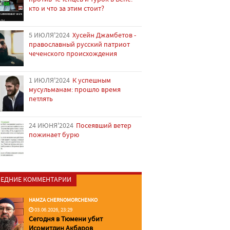
кто и что за этим стоит?
5 ИЮЛЯ'2024
Хусейн Джамбетов -
православный русский патриот
чеченского происхождения
1 ИЮЛЯ'2024
К успешным
мусульманам: прошло время
петлять
24 ИЮНЯ'2024
Посеявший ветер
пожинает бурю
ЕДНИЕ КОММЕНТАРИИ
HAMZA CHERNOMORCHENKO
03.06.2026, 23:29
Сегодня в Тюмени убит
Исомитдин Акбаров