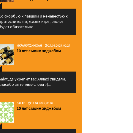
Со скорбью к павшим и ненавестью к
притеснителям, жизнь идет, расчет
будет обязательно. ...
ИКРАМУТДИН ХАН
17.04.2025, 00:27
10 лет с моим хиджабом
Salat, да укрепит вас Аллаx! Увидели,
спасибо за теплые слова :-)...
SALAT
11.04.2025, 09:02
10 лет с моим хиджабом