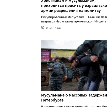
Христианам и мусульманам
приходится просить у израильск
армии разрешения на молитву
Оккупированный Иерусалим. − Бывший Лат
патриарх Иерусалима архиепископ Мишель С..
24 МАРТА'2013
Мусульмане о массовых задержан
Петербурге
В достоверном хадисе, приведённом аль-Бу