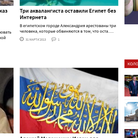
каз
Три аквалангиста оставили Египет без
Интернета
В египетском городе Александрия арестованы три
человека, которые обвиняются в том, что оста......
зовать
ной
31 МАРТА'2013
1
КОЛО