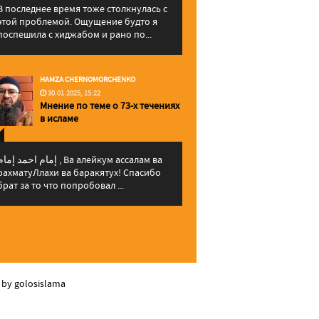
В последнее время тоже столкнулась с
этой проблемой. Ощущение будто я
поспешила с хиджабом и рано по...
HAMZA CHERNOMORCHENKO
30.01.2025, 15:22
Мнение по теме о 73-х течениях
в исламе
إمام احمد إما , Ва алейкум ассалам ва
рахматуЛлахи ва баракятух! Спасибо
брат за то что попробовал ...
 by golosislama