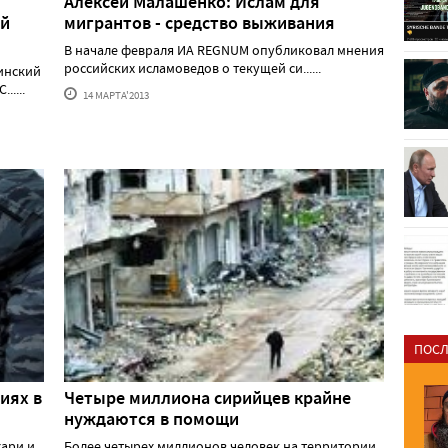
Алексей Малашенко: Ислам для
ой
мигрантов - средство выживания
В начале февраля ИА REGNUM опубликовал мнения
российских исламоведов о текущей си......
инский
....
14 МАРТА'2013
ПОСЛ
иях в
Четыре миллиона сирийцев крайне
нуждаются в помощи
хари и
Более четырех миллионов человек на территории