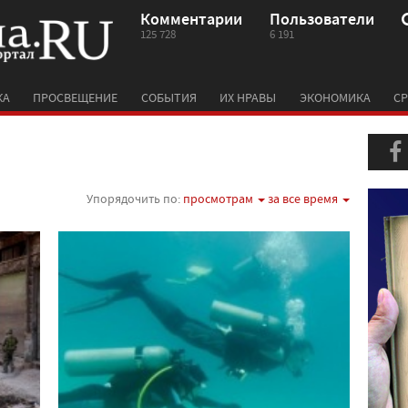
Комментарии
Пользователи
125 728
6 191
КА
ПРОСВЕЩЕНИЕ
СОБЫТИЯ
ИХ НРАВЫ
ЭКОНОМИКА
СР
Упорядочить по:
просмотрам
за все время