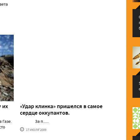
вета
 их
«Удар клинка» пришелся в самое
сердце оккупантов.
 Газе.
За п......
сто
17 ИЮЛЯ'2009