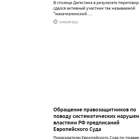
В столице Дагестана в результате перегово
сдался активный участник так называемой
"махачкалинской......
3 ИЮНЯ'2012
Обращение правозащитников по
поводу систематических наруше
властями РФ предписаний
Европейского Суда
Председателю Европейского Суда по права