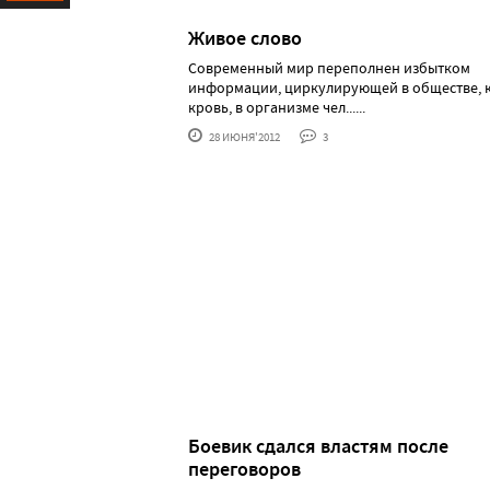
Ресурс
Живое слово
Современный мир переполнен избытком
информации, циркулирующей в обществе, 
кровь, в организме чел......
28 ИЮНЯ'2012
3
Боевик сдался властям после
переговоров