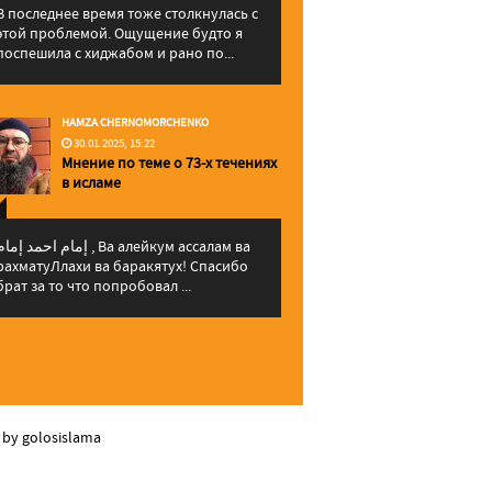
В последнее время тоже столкнулась с
этой проблемой. Ощущение будто я
поспешила с хиджабом и рано по...
HAMZA CHERNOMORCHENKO
30.01.2025, 15:22
Мнение по теме о 73-х течениях
в исламе
إمام احمد إما , Ва алейкум ассалам ва
рахматуЛлахи ва баракятух! Спасибо
брат за то что попробовал ...
 by golosislama