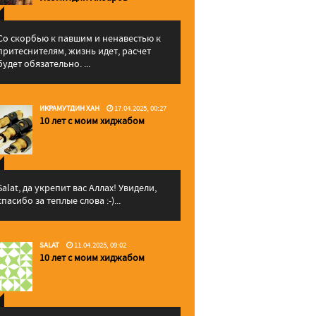
Со скорбью к павшим и ненавестью к
притеснителям, жизнь идет, расчет
будет обязательно. ...
ИКРАМУТДИН ХАН
17.04.2025, 00:27
10 лет с моим хиджабом
Salat, да укрепит вас Аллаx! Увидели,
спасибо за теплые слова :-)...
SALAT
11.04.2025, 09:02
10 лет с моим хиджабом