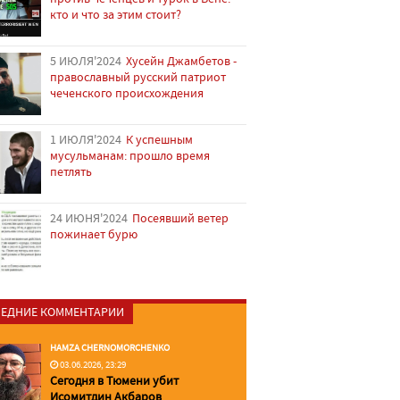
кто и что за этим стоит?
5 ИЮЛЯ'2024
Хусейн Джамбетов -
православный русский патриот
чеченского происхождения
1 ИЮЛЯ'2024
К успешным
мусульманам: прошло время
петлять
24 ИЮНЯ'2024
Посеявший ветер
пожинает бурю
ЕДНИЕ КОММЕНТАРИИ
HAMZA CHERNOMORCHENKO
03.06.2026, 23:29
Сегодня в Тюмени убит
Исомитдин Акбаров