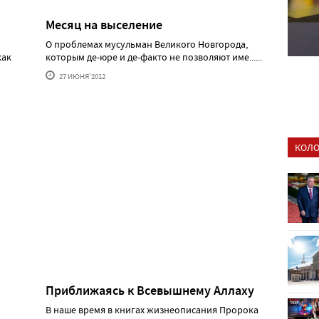
Месяц на выселение
О проблемах мусульман Великого Новгорода,
как
которым де-юре и де-факто не позволяют име......
27 ИЮНЯ'2012
КОЛО
Приближаясь к Всевышнему Аллаху
В наше время в книгах жизнеописания Пророка