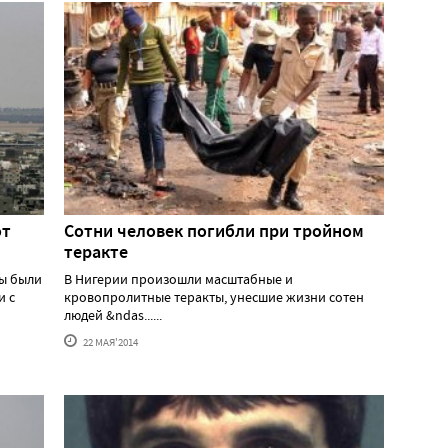
от
Сотни человек погибли при тройном
теракте
зы были
В Нигерии произошли масштабные и
и с
кровопролитные теракты, унесшие жизни сотен
людей &ndas......
22 МАЯ'2014