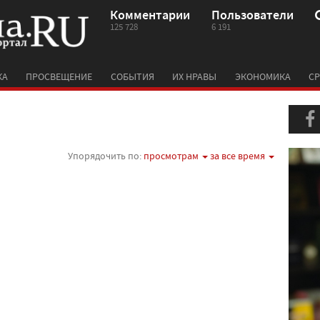
Комментарии
Пользователи
125 728
6 191
КА
ПРОСВЕЩЕНИЕ
СОБЫТИЯ
ИХ НРАВЫ
ЭКОНОМИКА
СР
Упорядочить по:
просмотрам
за все время