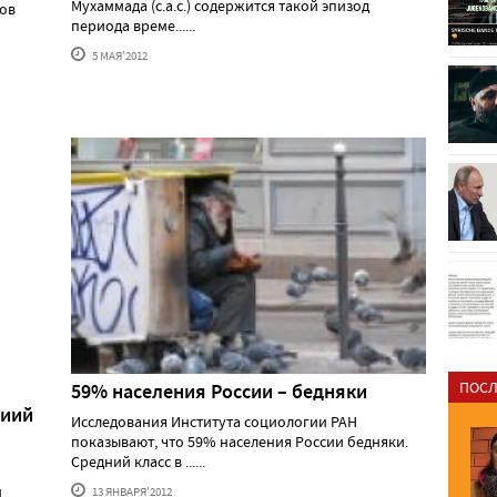
Мухаммада (с.а.с.) содержится такой эпизод
ров
периода време......
5 МАЯ'2012
ПОСЛ
59% населения России – бедняки
ниий
Исследования Института социологии РАН
показывают, что 59% населения России бедняки.
Средний класс в ......
м
13 ЯНВАРЯ'2012