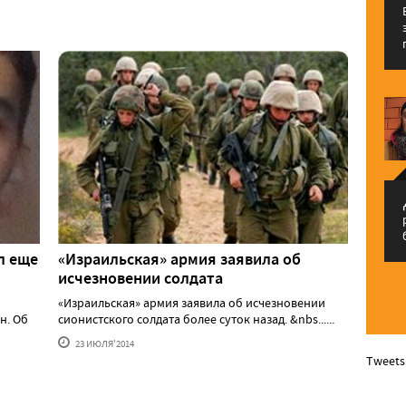
م
л еще
«Израильская» армия заявила об
исчезновении солдата
«Израильская» армия заявила об исчезновении
н. Об
сионистского солдата более суток назад. &nbs......
23 ИЮЛЯ'2014
Tweets