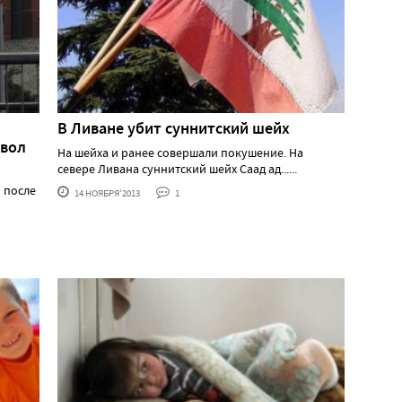
В Ливане убит суннитский шейх
мвол
На шейха и ранее совершали покушение. На
севере Ливана суннитский шейх Саад ад......
 после
14 НОЯБРЯ'2013
1