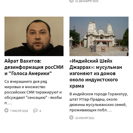
21 ДЕКАБРЯ'2023
Айрат Вахитов:
«Индийский Шейх
дезинформация росСМИ
Джаррах»: мусульман
и "Голоса Америки"
изгоняют из домов
около индуистского
Со вчерашнего дня ряд
храма
мировых и множество
российских СМИ тиражируют и
В индийском городе Горакхпур,
обсуждают "сенсацию" - якобы
штат Уттар-Прадеш, около
п......
дюжины мусульманских семей,
проживающих побл......
7 ИЮЛЯ'2016
8
10 ИЮНЯ'2021