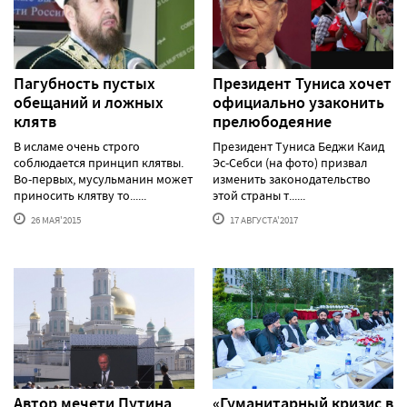
Пагубность пустых
Президент Туниса хочет
обещаний и ложных
официально узаконить
клятв
прелюбодеяние
В исламе очень строго
Президент Туниса Беджи Каид
соблюдается принцип клятвы.
Эс-Себси (на фото) призвал
Во-первых, мусульманин может
изменить законодательство
приносить клятву то......
этой страны т......
26 МАЯ'2015
17 АВГУСТА'2017
Автор мечети Путина
«Гуманитарный кризис в