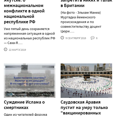
межнациональном
в Британии
конфликте в одной
(На фото - Эльхам Манеа)
национальной
Муртадка йеменского
республике РФ
происхождения и по
совместительству доцент
Уже пятый день сохраняется
Цюри......
напряженная ситуация в одной
из национальных республик РФ
9 СЕНТЯБРЯ'2016
6
— Саха-Я......
22 МАРТА'2019
Суждение Ислама о
Саудовская Аравия
смертниках
пустит на умру только
"вакцинированных
Один из читателей форума