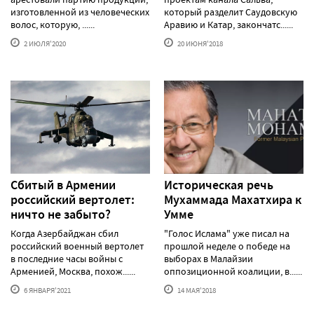
изготовленной из человеческих
который разделит Саудовскую
волос, которую, ......
Аравию и Катар, закончатс......
2 ИЮЛЯ'2020
20 ИЮНЯ'2018
Сбитый в Армении
Историческая речь
российский вертолет:
Мухаммада Махатхира к
ничто не забыто?
Умме
Когда Азербайджан сбил
"Голос Ислама" уже писал на
российский военный вертолет
прошлой неделе о победе на
в последние часы войны с
выборах в Малайзии
Арменией, Москва, похож......
оппозиционной коалиции, в......
6 ЯНВАРЯ'2021
14 МАЯ'2018