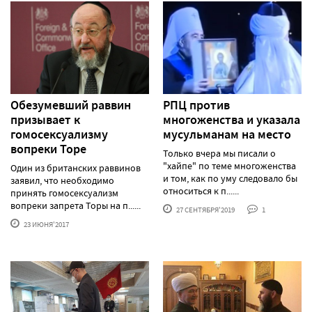
Обезумевший раввин
РПЦ против
призывает к
многоженства и указала
гомосексуализму
мусульманам на место
вопреки Торе
Только вчера мы писали о
"хайпе" по теме многоженства
Один из британских раввинов
и том, как по уму следовало бы
заявил, что необходимо
относиться к п......
принять гомосексуализм
вопреки запрета Торы на п......
27 СЕНТЯБРЯ'2019
1
23 ИЮНЯ'2017