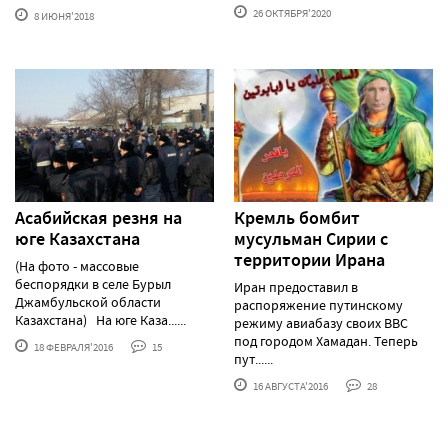
26 ОКТЯБРЯ'2020
8 ИЮНЯ'2018
Асабийская резня на
Кремль бомбит
юге Казахстана
мусульман Сирии с
территории Ирана
(На фото - массовые
беспорядки в селе Бурыл
Иран предоставил в
Джамбульской области
распоряжение путинскому
Казахстана) На юге Каза......
режиму авиабазу своих ВВС
под городом Хамадан. Теперь
18 ФЕВРАЛЯ'2016
15
пут......
16 АВГУСТА'2016
28