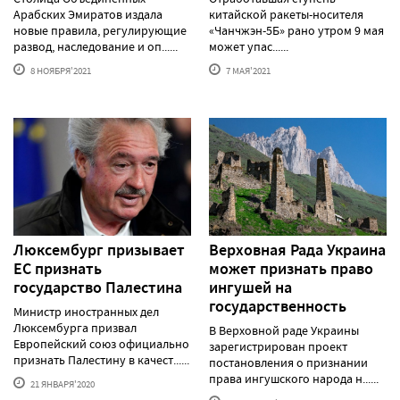
Арабских Эмиратов издала
китайской ракеты-носителя
новые правила, регулирующие
«Чанчжэн-5Б» рано утром 9 мая
развод, наследование и оп......
может упас......
8 НОЯБРЯ'2021
7 МАЯ'2021
Люксембург призывает
Верховная Рада Украина
ЕС признать
может признать право
государство Палестина
ингушей на
государственность
Министр иностранных дел
Люксембурга призвал
В Верховной раде Украины
Европейский союз официально
зарегистрирован проект
признать Палестину в качест......
постановления о признании
права ингушского народа н......
21 ЯНВАРЯ'2020