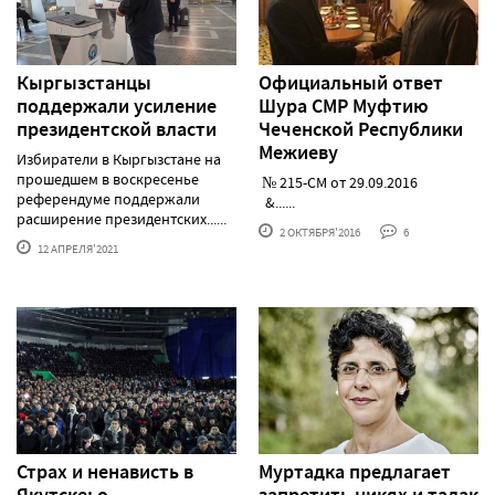
Кыргызстанцы
Официальный ответ
поддержали усиление
Шура СМР Муфтию
президентской власти
Чеченской Республики
Межиеву
Избиратели в Кыргызстане на
прошедшем в воскресенье
№ 215-СМ от 29.09.2016
референдуме поддержали
&......
расширение президентских......
2 ОКТЯБРЯ'2016
6
12 АПРЕЛЯ'2021
Страх и ненависть в
Муртадка предлагает
Якутске: о
запретить никях и талак