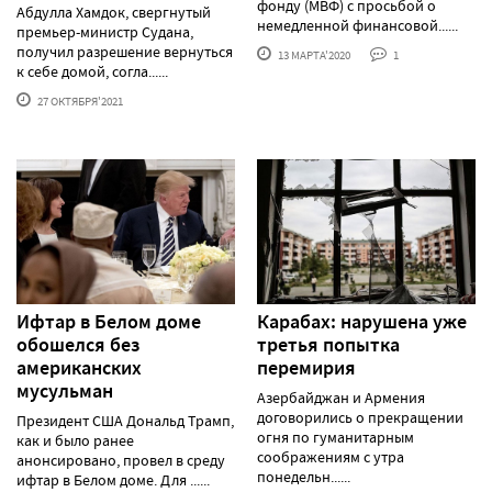
фонду (МВФ) с просьбой о
Абдулла Хамдок, свергнутый
немедленной финансовой......
премьер-министр Судана,
получил разрешение вернуться
13 МАРТА'2020
1
к себе домой, согла......
27 ОКТЯБРЯ'2021
Ифтар в Белом доме
Карабах: нарушена уже
обошелся без
третья попытка
американских
перемирия
мусульман
Азербайджан и Армения
договорились о прекращении
Президент США Дональд Трамп,
огня по гуманитарным
как и было ранее
соображениям с утра
анонсировано, провел в среду
понедельн......
ифтар в Белом доме. Для ......