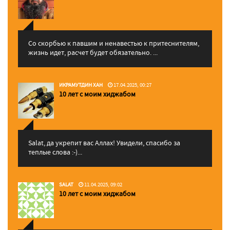
Со скорбью к павшим и ненавестью к притеснителям,
жизнь идет, расчет будет обязательно. ...
ИКРАМУТДИН ХАН
17.04.2025, 00:27
10 лет с моим хиджабом
Salat, да укрепит вас Аллаx! Увидели, спасибо за
теплые слова :-)...
SALAT
11.04.2025, 09:02
10 лет с моим хиджабом