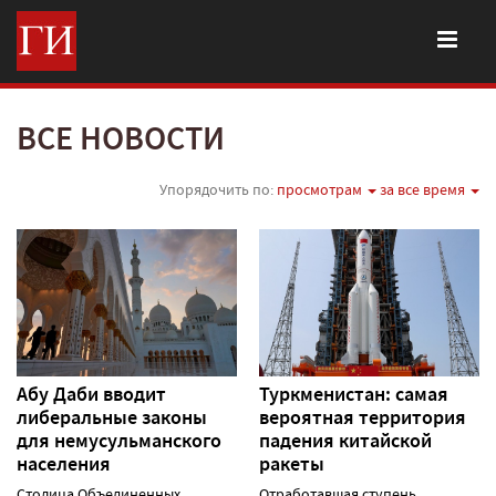
ВСЕ НОВОСТИ
Упорядочить по:
просмотрам
за все время
Абу Даби вводит
Туркменистан: самая
либеральные законы
вероятная территория
для немусульманского
падения китайской
населения
ракеты
Столица Объединенных
Отработавшая ступень