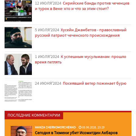
12 ИЮЛЯ'2024
Сирийские банды против чеченцев
и турок в Вене: кто и что за этим стоит?
5 ИЮЛЯ'2024
Хусейн Джамбетов - православный
русский патриот чеченского происхождения
1 ИЮЛЯ'2024
К успешным мусульманам: прошло
время петлять
24 ИЮНЯ'2024
Посеявший ветер пожинает бурю
ПОСЛЕДНИЕ КОММЕНТАРИИ
HAMZA CHERNOMORCHENKO
03.06.2026, 23:29
Сегодня в Тюмени убит Исомитдин Акбаров