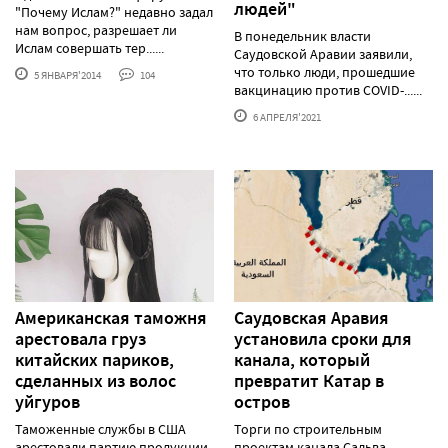
людей"
"Почему Ислам?" недавно задал
нам вопрос, разрешает ли
В понедельник власти
Ислам совершать тер......
Саудовской Аравии заявили,
что только люди, прошедшие
5 ЯНВАРЯ'2014
104
вакцинацию против COVID-......
6 АПРЕЛЯ'2021
Американская таможня
Саудовская Аравия
арестовала груз
установила сроки для
китайских париков,
канала, который
сделанных из волос
превратит Катар в
уйгуров
остров
Таможенные службы в США
Торги по строительным
арестовали партию продукции,
проектам канала Сальва,