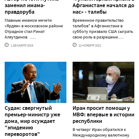
заменил имама-
Афганистане начался до
правдоруба
нас» - талибы
Главным имамом мечети
Временное правительство
«Ярдям» в московском районе
талибов* в Афганистане в
Отрадное стал Ринат
субботу призвало США сыграть
Аляутдинов. ......
свою роль в разрешени......
1 ДЕКАБРЯ'2016
22 НОЯБРЯ'2021
Судан: свергнутый
Иран просит помощи у
премьер-министр уже
МВФ: впервые в истории
дома, мир осуждает
республики
"эпидемию
В четверг Иран обратился к
переворотов"
Международному валютному