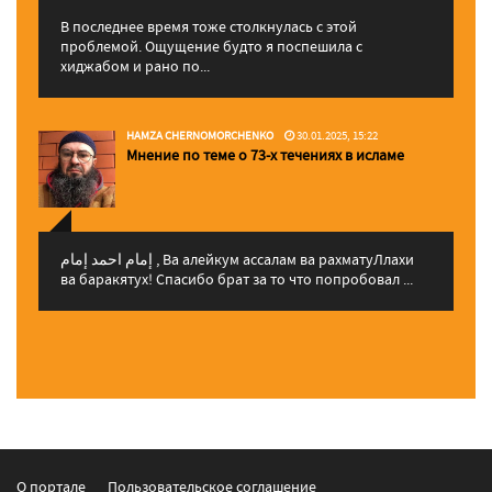
В последнее время тоже столкнулась с этой
проблемой. Ощущение будто я поспешила с
хиджабом и рано по...
HAMZA CHERNOMORCHENKO
30.01.2025, 15:22
Мнение по теме о 73-х течениях в исламе
إمام احمد إمام , Ва алейкум ассалам ва рахматуЛлахи
ва баракятух! Спасибо брат за то что попробовал ...
О портале
Пользовательское соглашение