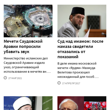
Мечети Саудовской
Суд над имамом: после
Аравии попросили
намаза свидетели
убавить звук
отказались от
показаний
Министерство исламских дел
Саудовской Аравии издало
В деле имама московской
указ, ограничивающий
мечети «Ярдям» Махмуда
использование в мечетях вн......
Велитова произошел
неожиданный для гособ......
27 МАЯ'2021
17 АПРЕЛЯ'2017